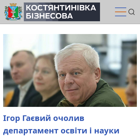
Перейти
до
основного
вмісту
Ігор Гаєвий очолив
департамент освіти і науки