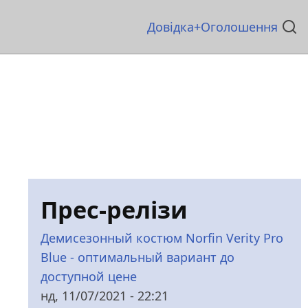
Основна
Довідка
Оголошення
навіґація
Прес-релізи
Демисезонный костюм Norfin Verity Pro
Blue - оптимальный вариант до
доступной цене
нд, 11/07/2021 - 22:21