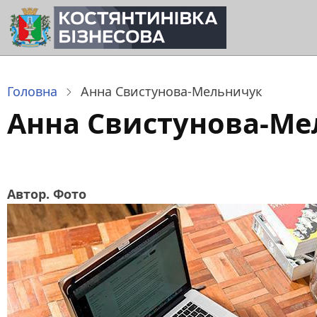
Перейти
до
основного
вмісту
Головна
Анна Свистунова-Мельничук
Анна Свистунова-М
Автор. Фото