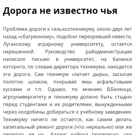
Дорога не известно чья
Проблема дороги к сельхозтехникуму, около двух лет
назад «сбагренному», подобно перезревшей невесте,
Луганскому аграрному университету, остается
нерешенной. Руководство райадминистрации
написало письмо в университет, на балансе
которого, по словам директора техникума, находится
эта дорога. Сам техникум «латает дыры», засыпая
полотно шлаком, покрывая ямы асфальтовыми
кусками и т.п. Однако, по мнению В.Беленца,
агроуниверситету и техникуму должно быть стыдно
перед студентами и их родителями, вынужденными
через колдобины добираться к учебному заведению.
Техникуму ничего не остается, как самим делать
капитальный ремонт дороги (что нереально) или же
передать ее на баланс района (интересно, что