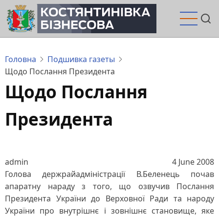
Перейти
до
основного
вмісту
Головна
Подшивка газеты
Щодо Послання Президента
Щодо Послання
Президента
admin
4 June 2008
Голова держрайадміністрації В.Беленець почав
апаратну нараду з того, що озвучив Послання
Президента України до Верховної Ради та народу
України про внутрішнє і зовнішнє становище, яке