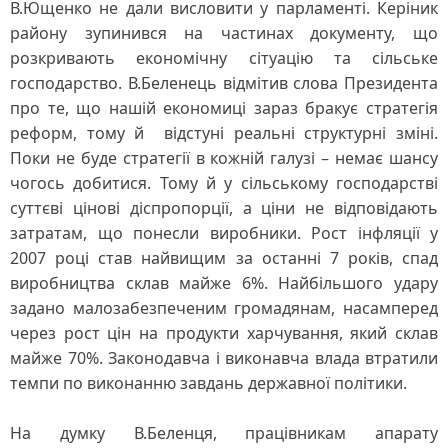
В.Ющенко не дали висловити у парламенті. Керіник
району зупинився на частинах документу, що
розкривають економічну сітуацію та сільське
господарство. В.Беленець відмітив слова Президента
про те, що нашій економиці зараз бракує стратегія
реформ, тому й відстуні реальні структурні зміні.
Поки не буде стратегії в кожній галузі – немає шансу
чогось добитися. Тому й у сільському господарстві
суттєві цінові діспропорції, а ціни не відповідають
затратам, що понесли виробники. Рост інфляції у
2007 році став найвищим за останні 7 років, спад
виробництва склав майже 6%. Найбільшого удару
задано малозабезпеченим громадянам, насамперед
через рост цін на продукти харчування, який склав
майже 70%. Законодавча і виконавча влада втратили
темпи по виконанню завдань державної політики.
На думку В.Беленця, працівникам апарату