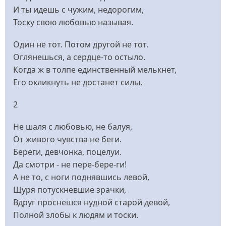
И ты идешь с чужим, недорогим,
Тоску свою любовью называя.
Один не тот. Потом другой не тот.
Оглянешься, а сердце-то остыло.
Когда ж в толпе единственный мелькнет,
Его окликнуть не достанет силы.
2
Не шаля с любовью, не балуя,
От живого чувства не беги.
Береги, девчонка, поцелуи.
Да смотри - не пере-бере-ги!
А не то, с ноги поднявшись левой,
Щуря потускневшие зрачки,
Вдруг проснешся нудной старой девой,
Полной злобы к людям и тоски.