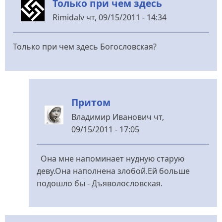
Только при чем здесь
Rimidalv
Rimidalv
чт, 09/15/2011 - 14:34
Только при чем здесь Богословская?
Притом
Владимир Иванович
чт,
09/15/2011 - 17:05
У
відповідь
Она мне напоминает нудную старую
до
деву.Она наполнена злобой.Ей больше
Только
подошло бы - Дъяволословская.
при
чем
здесь