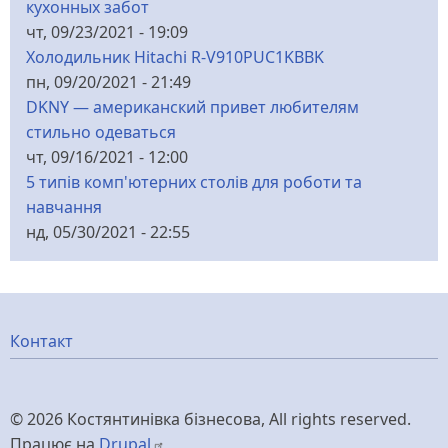
кухонных забот
чт, 09/23/2021 - 19:09
Холодильник Hitachi R-V910PUC1KBBK
пн, 09/20/2021 - 21:49
DKNY — американский привет любителям
стильно одеваться
чт, 09/16/2021 - 12:00
5 типів комп'ютерних столів для роботи та
навчання
нд, 05/30/2021 - 22:55
Меню
Контакт
нижнього
© 2026 Костянтинівка бізнесова, All rights reserved.
колонтитулу
Працює на
Drupal