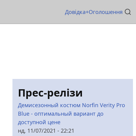
Основна
Довідка
Оголошення
навіґація
Прес-релізи
Демисезонный костюм Norfin Verity Pro
Blue - оптимальный вариант до
доступной цене
нд, 11/07/2021 - 22:21