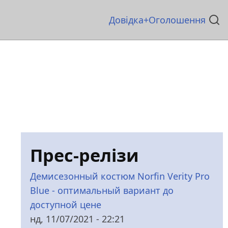
Основна
Довідка
Оголошення
навіґація
Прес-релізи
Демисезонный костюм Norfin Verity Pro
Blue - оптимальный вариант до
доступной цене
нд, 11/07/2021 - 22:21