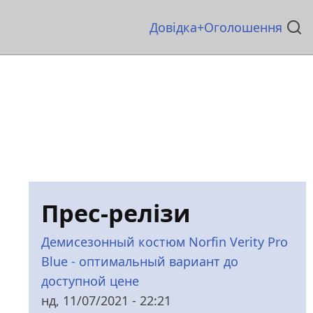
Основна
Довідка
Оголошення
навіґація
Прес-релізи
Демисезонный костюм Norfin Verity Pro
Blue - оптимальный вариант до
доступной цене
нд, 11/07/2021 - 22:21