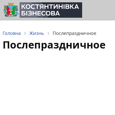
Перейти
до
основного
вмісту
Головна
Жизнь
Послепраздничное
Послепраздничное