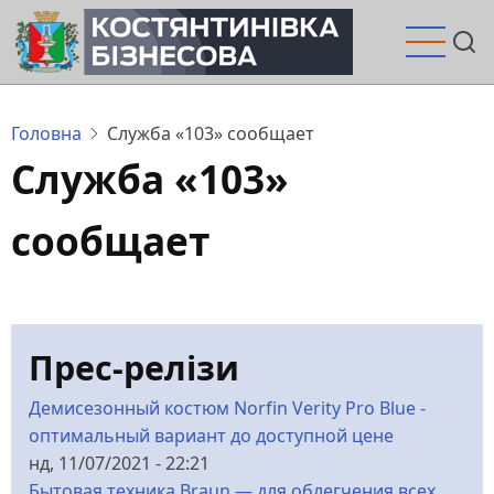
Перейти
до
основного
вмісту
Головна
Служба «103» сообщает
Служба «103»
сообщает
Прес-релізи
Демисезонный костюм Norfin Verity Pro Blue -
оптимальный вариант до доступной цене
нд, 11/07/2021 - 22:21
Бытовая техника Braun — для облегчения всех