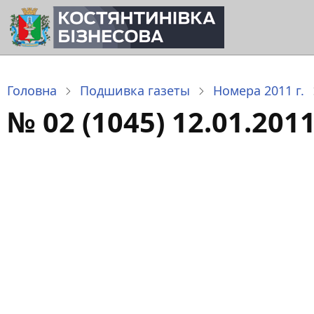
Перейти
до
основного
вмісту
Головна
Подшивка газеты
Номера 2011 г.
№ 02 (1045) 12.01.201