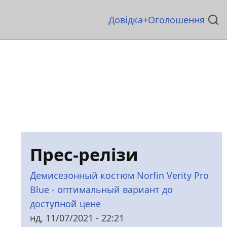
Основна
Довідка
Оголошення
навіґація
Прес-релізи
Демисезонный костюм Norfin Verity Pro
Blue - оптимальный вариант до
доступной цене
нд, 11/07/2021 - 22:21