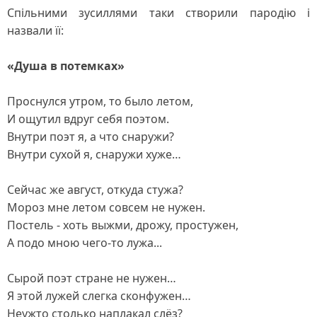
Спільними зусиллями таки створили пародію і
назвали її:
«Душа в потемках»
Проснулся утром, то было летом,
И ощутил вдруг себя поэтом.
Внутри поэт я, а что снаружи?
Внутри сухой я, снаружи хуже…
Сейчас же август, откуда стужа?
Мороз мне летом совсем не нужен.
Постель - хоть выжми, дрожу, простужен,
А подо мною чего-то лужа...
Сырой поэт стране не нужен…
Я этой лужей слегка сконфужен…
Неужто столько наплакал слёз?