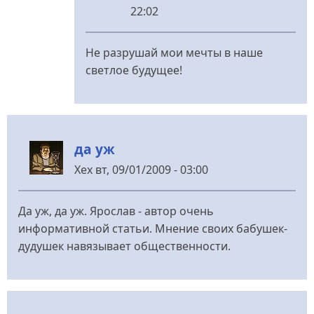
22:02
У
відповідь
Не разрушай мои мечты в наше
до
светлое будущее!
За
деньги!
від
да уж
Мертвый
груз
Хех
вт, 09/01/2009 - 03:00
Да уж, да уж. Ярослав - автор очень
информативной статьи. Мнение своих бабушек-
дудушек навязывает общественности.