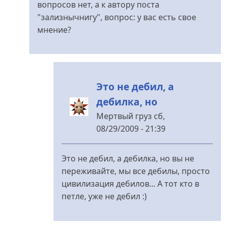
Ярослав70
вопросов нет, а к автору поста
-
"зализнычнигу", вопрос: у вас есть свое
смех
мнение?
без
причины
-
признак
Это не дебил, а
дурачины
дебилка, но
від
зализничныг
Мертвый груз
сб,
08/29/2009 - 21:39
У
відповідь
Это не дебил, а дебилка, но вы не
до
переживайте, мы все дебилы, просто
КГ/
цивилизация дебилов... А тот кто в
АМ.
петле, уже не дебил :)
Для
дебилов,