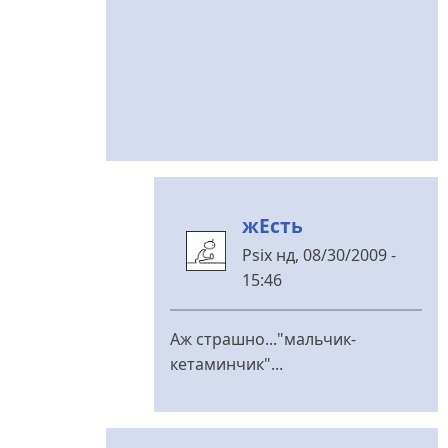
жЕсть
Psix
нд, 08/30/2009 -
15:46
У
відповідь
Аж страшно..."мальчик-
до
кетаминчик"...
(Тема
не
указана)