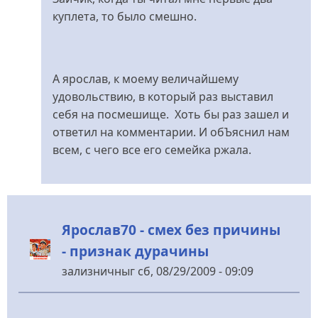
до
куплета, то было смешно.
Критика
или
критинизм???
А ярослав, к моему величайшему
від
удовольствию, в который раз выставил
Мертвый
себя на посмешище. Хоть бы раз зашел и
груз
ответил на комментарии. И обЪяснил нам
всем, с чего все его семейка ржала.
Ярослав70 - смех без причины
- признак дурачины
зализничныг
сб, 08/29/2009 - 09:09