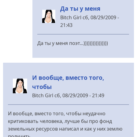
від
Да ты у меня
Logos
Bitch Girl
сб, 08/29/2009 -
21:43
У
відповідь
Да ты у меня поэт...))))))))))))))))
до
Получи
ещааааааааааааааааааааа
))))
И вообще, вместо того,
від
чтобы
Мертвый
груз
Bitch Girl
сб, 08/29/2009 - 21:49
И вообще, вместо того, чтобы неудачно
критиковать человека, лучше бы про фонд
земельных ресурсов написал и как у них землю
получить.