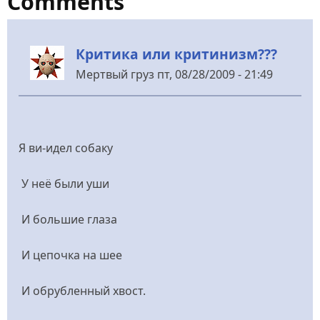
Comments
Критика или критинизм???
Мертвый груз
пт, 08/28/2009 - 21:49
Я ви-идел собаку
У неё были уши
И большие глаза
И цепочка на шее
И обрубленный хвост.