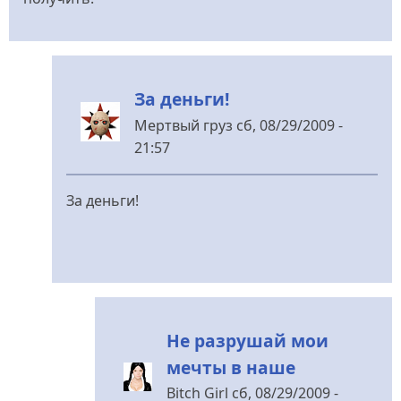
За деньги!
Мертвый груз
сб, 08/29/2009 -
21:57
У
відповідь
За деньги!
до
И
вообще,
вместо
того,
чтобы
Не разрушай мои
від
мечты в наше
Bitch
Bitch Girl
сб, 08/29/2009 -
Girl