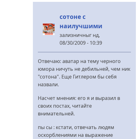
від
Сотона
сотоне с
наилучшими
зализничныг
нд,
08/30/2009 - 10:39
У
відповідь
Отвечаю: аватар на тему черного
до
юмора ничуть не дебильней, чем ник
КГ/
"сотона". Еще Гитлером бы себя
АМ.
назвали.
Для
дебилов,
Насчет мнения: его я и выразил в
від
своих постах, читайте
Сотона
внимательней.
пы сы : кстати, отвечать людям
оскорблениями на выражение