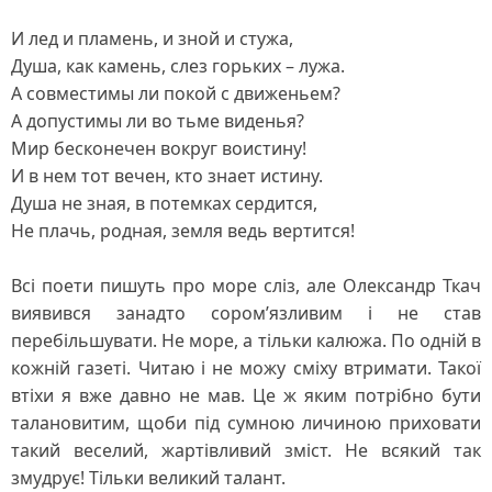
И лед и пламень, и зной и стужа,
Душа, как камень, слез горьких – лужа.
А совместимы ли покой с движеньем?
А допустимы ли во тьме виденья?
Мир бесконечен вокруг воистину!
И в нем тот вечен, кто знает истину.
Душа не зная, в потемках сердится,
Не плачь, родная, земля ведь вертится!
Всі поети пишуть про море сліз, але Олександр Ткач
виявився занадто сором’язливим і не став
перебільшувати. Не море, а тільки калюжа. По одній в
кожній газеті. Читаю і не можу сміху втримати. Такої
втіхи я вже давно не мав. Це ж яким потрібно бути
талановитим, щоби під сумною личиною приховати
такий веселий, жартівливий зміст. Не всякий так
змудрує! Тільки великий талант.