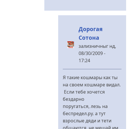
від
зализничныг
Дорогая
Сотона
зализничныг
нд,
08/30/2009 -
17:24
У
відповідь
Я такие кошмары как ты
до
на своем кошмаре видал.
Хоть
Если тебе хочется
Сталиным,
бездарно
дорогой!
поругаться, лезь на
Я
беспредел.ру. а тут
від
взрослые дяди и тети
Сотона
общаются, не мешай им.