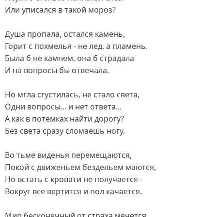
Или уписался в такой мороз?
Душа пропала, остался камень,
Горит с похмелья - не лед, а пламень.
Была б не камнем, она б страдала
И на вопросы бы отвечала.
Но мгла сгустилась, не стало света,
Одни вопросы... и нет ответа...
А как в потемках найти дорогу?
Без света сразу сломаешь ногу.
Во тьме виденья перемещаются,
Покой с движеньем бездельем маются,
Но встать с кровати не получается -
Вокруг все вертится и пол качается.
Мир бесконечный от страха мечется.