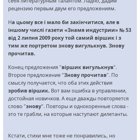
себя литературным талантом. Ладно, дадим
рецензию первым двум его предложениям.
Н
а цьому все і мало би закінчитися, але в
іншому числі газети «Знамя индустрии» № 53
від 2 липня 2009 року той самий віршик і з
тим же портретом знову вигулькнув. Знову
прочитав.
Конец предложения "
в
іршик
вигулькнув
".
Второе предложение "
Знову прочитав
". По
смыслу получается, что оба этих действия
зробив
в
іршик.
Вот вам ошибка в управлении,
достойная новичков. А еще дважды повторяется
слово "
знову
". Повторы и однокоренные слова -
это те грабли, на которые наступают дилетанты.
Кстати, стихи мне тоже не понравились, но