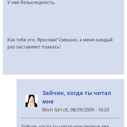
У неё безысходность.
Как тебе это, Ярослав? Смешно, а меня каждый
раз заставляет плакать!
Зайчик, когда ты читал
мне
Bitch Girl
сб, 08/29/2009 - 16:20
У
відповідь
Зайчик, когда ты читал мне первые два