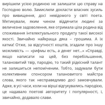
вирішили усією родиною не залишати цю справу на
Господню волю. Замислили докласти власних зусиль
про вивищення, досі невідомого у світі поета.
Метикували, яким чином віддячити людині за
величезне задоволення, яке отримала ціла родина від
споживання інтелектуального продукту такої високої
якості. Звичайно найкраща дяка – грошима. А їх
катма! Отже, за відсутності коштів, згадали про іншу
можливість — «рифмы есть, а денег нет…» «Справді,
якщо написати на цей, без перебільшення,
талановитий твір, пародію, то такий рідкісний талант
не залишиться непоміченим. Тобто, задумали бути
колективним спонсором талановитого майстра
слова, якого так несправедливо досі замовчували.
Адже, в усі часи, коли на вірші відгукувались пародією,
це надавало поетові авторитету і популярності, і,
звичайно, додавало слави.