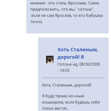
мнения - это стиль Ярослава. Смею
предположить, что вы," сотона",
если не сам Ярослав, то его бабушка
точно.
Хоть Сталиным,
дорогой! Я
Сотона
нд, 08/30/2009
- 16:55
У
відповідь
Хоть Сталиным, дорогой!
до
сотоне
Я буду твоим ночным
с
кошмаром, если будешь себя
наилучшими
плохо вести!..