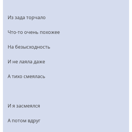
Из зада торчало
Что-то очень похожее
На безысходность
И не лаяла даже
А тихо смеялась
И я засмеялся
А потом вдруг