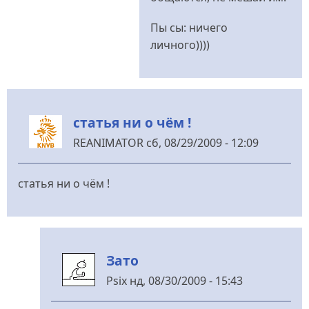
Пы сы: ничего
личного))))
статья ни о чём !
REANIMATOR
сб, 08/29/2009 - 12:09
статья ни о чём !
Зато
Psix
нд, 08/30/2009 - 15:43
У