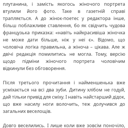
плутанина, і замість якогось жіночого портрета
втулили його фото. Таке в газетній справі
трапляється. А до жінок-поетес у редактора інше,
більш поблажливе ставлення, бо як свідчить чудова
французька приказка: «навіть найкрасивіша жіночка
не може дати більше, ніж у неї є». Відомо, що
чоловіча логіка правильна, а жіноча – цікава. Але ж
двічі редакція помилитись не могла. Тому, версію
щодо підміни жіночого портрета чоловічим
відкинули без обговорення.
Після третього прочитання і найменшенька вже
усміхається на всі два зуби. Дитину хлібом не годуй,
дай тільки привід для сміху. І навіть найстарший дідок,
що вже насилу ноги волочить, теж долучився до
загальних веселощів.
Довго веселились. І лише коли вже зовсім поночіло,