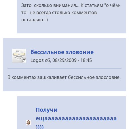
відповідь
Зато сколько внимания... К статьям "о чём-
до
то" не всегда столько комментов
статья
оставляют:)
ни
о
чём
!
бессильное зловоние
від
REANIMATOR
Logos
сб, 08/29/2009 - 18:45
В комментах зашкаливает бессильное злословие.
Получи
ещааааааааааааааааааааа
))))