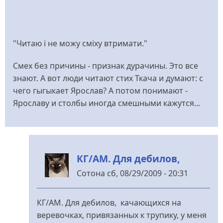
"Читаю і не можу сміху втримати."
Смех без причины - признак дурачины. Это все
знают. А вот люди читают стих Ткача и думают: с
чего гыгыкает Ярослав? А потом понимают -
Ярославу и столбы иногда смешными кажутся...
КГ/АМ. Для дебилов,
Сотона
сб, 08/29/2009 - 20:31
У
відповідь
КГ/АМ. Для дебилов, качающихся на
до
веревочках, привязанных к трупику, у меня