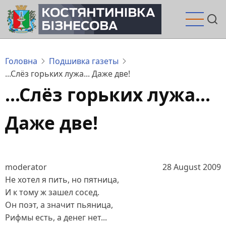
Перейти
до
основного
вмісту
Головна
Подшивка газеты
...Слёз горьких лужа... Даже две!
...Слёз горьких лужа...
Даже две!
moderator
28 August 2009
Не хотел я пить, но пятница,
И к тому ж зашел сосед.
Он поэт, а значит пьяница,
Рифмы есть, а денег нет...