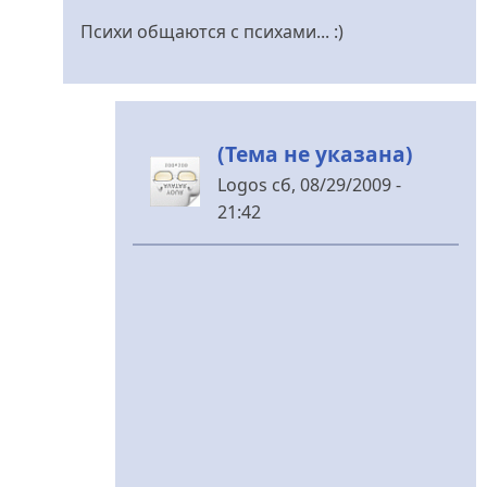
Психи общаются с психами... :)
(Тема не указана)
Logos
сб, 08/29/2009 -
21:42
У
відповідь
до
Получи
ещааааааааааааааааааааа
))))
від
Мертвый
груз