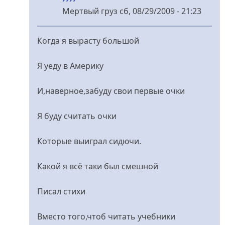
Мертвый груз
сб, 08/29/2009 - 21:23
У
відповідь
Когда я вырасту большой
до
бессильное
Я уеду в Америку
зловоние
від
И,наверное,забуду свои первые очки
Logos
Я буду считать очки
Которые выиграл сидючи.
Какой я всё таки был смешной
Писал стихи
Вместо того,чтоб читать учебники