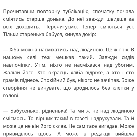
Прочитавши повторну публікацію, спочатку почала
сміятись старша донька. До неї завжди швидше за
всіх доходить. Перечитуємо. Тепер сміються усі.
Тільки старенька бабуся, кинула докір:
— Хіба можна насміхатись над людиною. Це ж гріх. В
нашому селі теж мешкав такий. Завжди сидів
навпочіпки. Утім, ніхто не насміхався над убогим.
Жаліли його. Хто окраєць хліба відріже, а хто і сто
грамів піднесе. Спокійний був, нікого не зачіпав. Боже
створіння не винувате, що вродилось без клепки у
голові.
— Бабусенько, рідненька! Та ми ж не над людиною
сміємось. То віршик такий в газеті надрукували. Та й
може це не він його склав. Не сам таке вигадав. Може
привиділось щось. А може в редакції вийшла