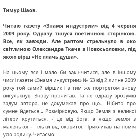
Тимур Шаов.
Читаю газету «Знамя индустрии» від 4 червня
2009 року. Одразу тішуся поетичною сторінкою.
Все, як завжди. Але раптом стрельнуло в око
світлиною Олександра Ткача з Новосьоловки, під
якою вірш «Не плачь душа».
На цьому все і мало би закінчитися, але в іншому
числі газети «Знамя индустрии» № 53 від 2 липня 2009
року той самий віршик і з тим же портретом знову
вигулькнув. Знову прочитав. Та не одразу зрозумів
задум автора, не докумекав про що... Нібито про
сумне йдеться... Розмірковую. Якщо Земля з великої
літери крутиться, - це від Бога, а якщо земля з
маленької – тільки від оковитої. Прикликав на поміч
усю родину. Читаємо: