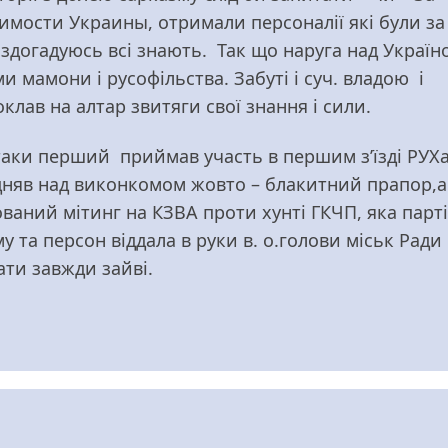
имости Украины, отримали персоналії які були з
, здогадуюсь всі знають. Так що наруга над Украї
 мамони і русофільства. Забуті і суч. владою і
клав на алтар звитяги свої знання і сили.
е таки перший приймав участь в першим з’їзді РУХ
підняв над виконкомом жовто – блакитний прапор,
ований мітинг на КЗВА проти хунті ГКЧП, яка парт
 та персон віддала в руки в. о.голови міськ Ради
 завжди зайві.