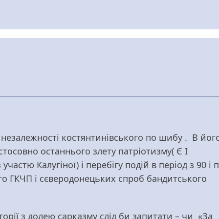
ї незалежності костянтинівського по шибу . В йог
 стосовно останнього злету патріотизму( Є І
участю Калугіної) і перебігу подій в період з 90 і 
ного ГКЧП і сєверодонецьких спроб бандитського
сторії з долею сарказму слід би запитати – чи «За