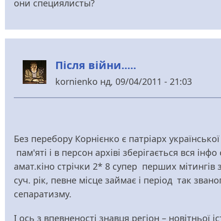
они специялисты?
Після війни.....
kornienko
нд, 09/04/2011 - 21:03
Без перебору Корнієнко є патріарх українсько
пам'яті і в персон архіві зберігається вся інфо
амат.кіно стрічки 2* 8 супер перших мітингів з 
суч. рік, певне місце займає і період так зва
сепаратизму.
І ось з впевненості знавця регіон – новітньої і