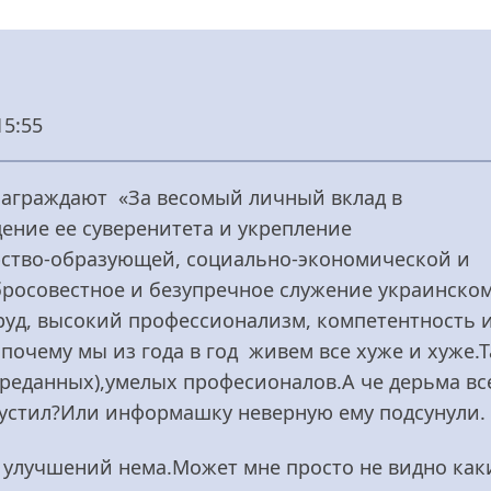
15:55
награждают «За весомый личный вклад в
ение ее суверенитета и укрепление
арство-образующей, социально-экономической и
росовестное и безупречное служение украинско
руд, высокий профессионализм, компетентность 
почему мы из года в год живем все хуже и хуже.Т
реданных),умелых професионалов.А че дерьма вс
устил?Или информашку неверную ему подсунули.
ли улучшений нема.Может мне просто не видно как