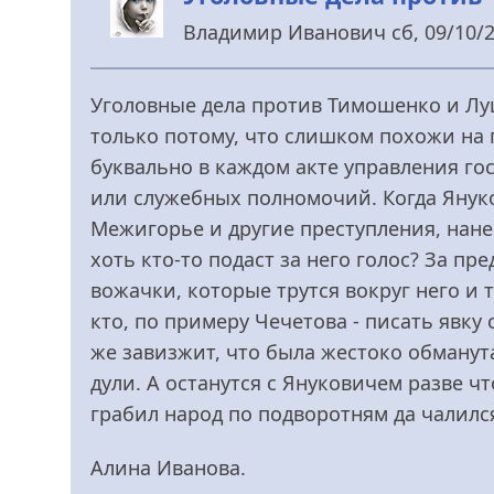
Владимир Иванович
сб, 09/10/2
У
відповідь
Уголовные дела против Тимошенко и Лу
до
только потому, что слишком похожи на 
Після
буквально в каждом акте управления г
війни.....
или служебных полномочий. Когда Януко
від
Межигорье и другие преступления, нан
kornienko
хоть кто-то подаст за него голос? За пр
вожачки, которые трутся вокруг него и т
кто, по примеру Чечетова - писать явку 
же завизжит, что была жестоко обманут
дули. А останутся с Януковичем разве ч
грабил народ по подворотням да чалился
Алина Иванова.