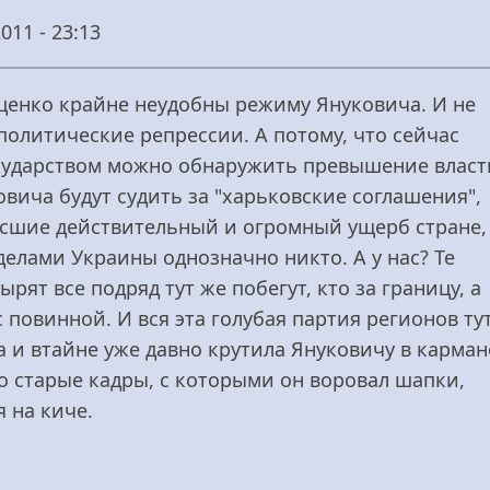
011 - 23:13
ценко крайне неудобны режиму Януковича. И не
политические репрессии. А потому, что сейчас
осударством можно обнаружить превышение власт
вича будут судить за "харьковские соглашения",
есшие действительный и огромный ущерб стране,
еделами Украины однозначно никто. А у нас? Те
ырят все подряд тут же побегут, кто за границу, а
с повинной. И вся эта голубая партия регионов ту
а и втайне уже давно крутила Януковичу в карман
то старые кадры, с которыми он воровал шапки,
 на киче.