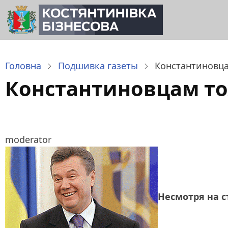
Перейти
до
основного
вмісту
Головна
Подшивка газеты
Константиновца
Константиновцам то
moderator
Несмотря на с