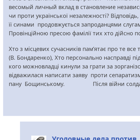
весомый личный вклад в становление независ
чи проти української незалежності? Відповідь
її синами продовжується запроданцями слугами
Провінційною пресою фамілії тих хто дійсно по
Хто з місцевих сучасників пам’ятає про те вс
(В. Бондаренко), Хто персонально насправді 
кого можновладці кинули за грати за зорганіз
відважилася написати заяву проти сепаратизму
пану Бощинському. Після війни солдати
Уголовные дела против