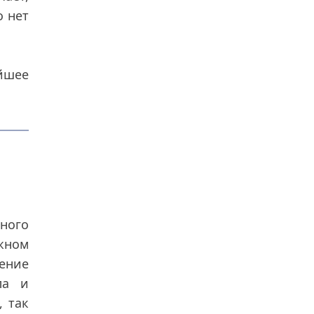
о нет
йшее
иного
жном
ение
ла и
, так