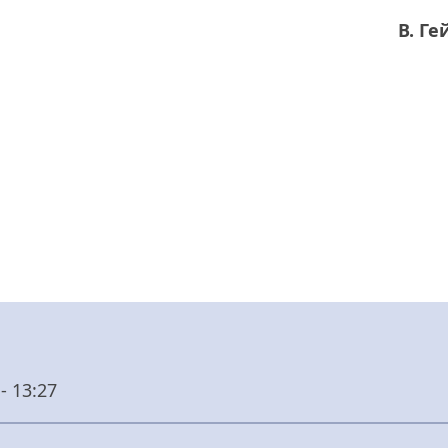
В. Ге
- 13:27