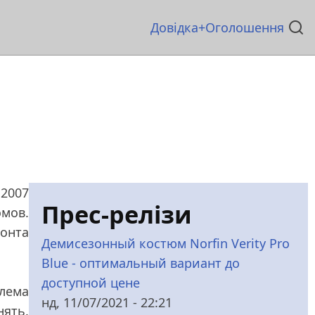
Основна
Довідка
Оголошення
навіґація
 2007
Прес-релізи
мов.
онта
Демисезонный костюм Norfin Verity Pro
Blue - оптимальный вариант до
доступной цене
блема
нд, 11/07/2021 - 22:21
нять.