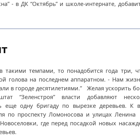
на” - в ДК “Октябрь” и школе-интернате, добави
ят
 такими темпами, то понадобится года три, ч
кой голова на последнем аппаратном. - Нам жиз
жали в городе десятилетиями.” Желая ускорить б
тат “Зеленстроя” власти добавляют неско
 еще одну бригаду по вырезке деревьев. К в
ля по проспекту Ломоносова и улицах Ленина 
Новоселовки, где перед посадкой новых насаж
евьев.