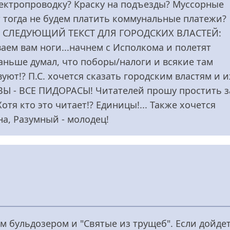
ектропроводку? Краску на подъезды? Муссорные
ет тогда не будем платить коммунальные платежи?
й!? СЛЕДУЮЩИЙ ТЕКСТ ДЛЯ ГОРОДСКИХ ВЛАСТЕЙ:
аем вам ноги...начнем с Исполкома и полетят
раньше думал, что поборы/налоги и всякие там
уют!? П.С. хочется сказать городским властям и 
ВЫ - ВСЕ ПИДОРАСЫ! Читателей прошу простить з
отя кто это читает!? Единицы!... Также хочется
на, Разумный - молодец!
бульдозером и "Святые из трущеб". Если дойде