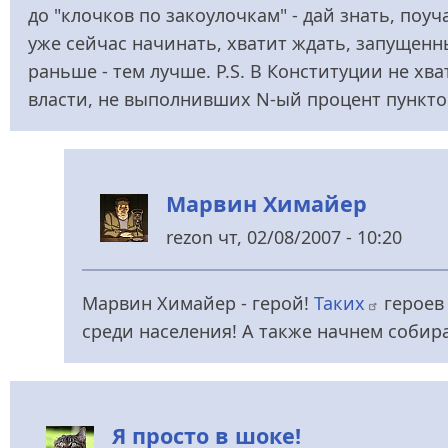
до "клочков по закоулочкам" - дай знать, поу
уже сейчас начинать, хватит ждать, запущен
раньше - тем лучше. P.S. В Конституции не хв
власти, не выполнивших N-ый процент пункт
Марвин Химайер
rezon
чт, 02/08/2007 - 10:20
У
відповідь
Марвин Химайер - герой!
Таких
героев 
до
среди населения! А также начнем собир
Вспомнился
від
Logos
Я просто в шоке!