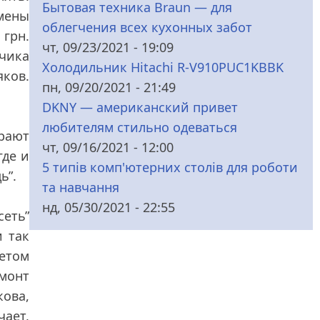
Бытовая техника Braun — для
мены
облегчения всех кухонных забот
 грн.
чт, 09/23/2021 - 19:09
зчика
Холодильник Hitachi R-V910PUC1KBBK
яков.
пн, 09/20/2021 - 21:49
DKNY — американский привет
любителям стильно одеваться
ирают
чт, 09/16/2021 - 12:00
где и
5 типів комп'ютерних столів для роботи
ь”.
та навчання
нд, 05/30/2021 - 22:55
еть”
 так
етом
монт
кова,
чает,