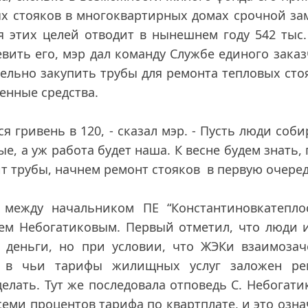
х стояков в многоквартирных домах срочной за
я этих целей отводит в нынешнем году 542 тыс.
вить его, мэр дал команду Службе единого зака
ельно закупить трубы для ремонта тепловых сто
енные средства.
я гривень в 120, - сказал мэр. - Пусть люди соб
е, а уж работа будет наша. К весне будем знать, 
ит трубы, начнем ремонт стояков в первую очеред
между начальником ПЕ “Константиновкатеплос
м Небогатиковым. Первый отметил, что люди и
 деньги, но при условии, что ЖЭКи взаимозач
ы, в чьи тарифы жилищных услуг заложен ре
елать. Тут же последовала отповедь С. Небогати
еми процентов тарифа по квартплате, и это озна