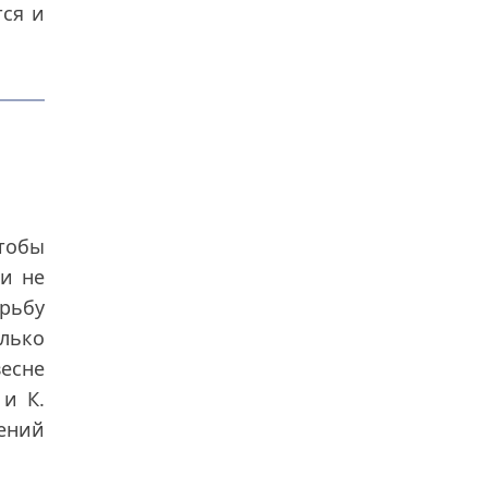
тся и
тобы
ни не
орьбу
лько
есне
и К.
дений