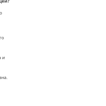
цей?
о
го
а и
ана.