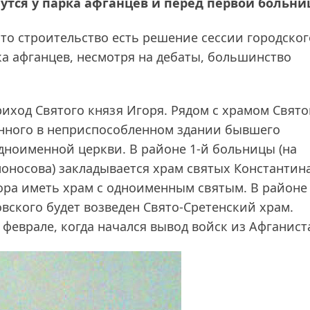
утся у парка афганцев и перед первой больни
 это строительство есть решение сессии городског
ка афганцев, несмотря на дебаты, большинство
иход Святого князя Игоря. Рядом с храмом Свято
нного в неприспособленном здании бывшего
одноименной церкви. В районе 1-й больницы (на
моносова) закладывается храм святых Константин
пора иметь храм с одноименным святым. В районе
вского будет возведен Свято-Сретенский храм.
 феврале, когда начался вывод войск из Афганист