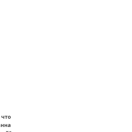
 что
анна