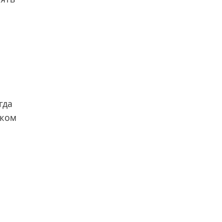
гда
аком