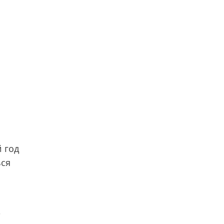
 год
ься
т