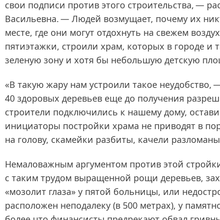
свои подписи против этого строительства, — ра
Васильевна. — Людей возмущает, почему их ник
месте, где они могут отдохнуть на свежем возду
пятиэтажки, строили храм, которых в городе и 
зеленую зону и хотя бы небольшую детскую пло
«В такую жару нам устроили такое неудобство,
40 здоровых деревьев еще до получения разреше
строители подключились к нашему дому, оставив
инициаторы постройки храма не приводят в пор
на голову, скамейки разбиты, качели разломаны?
Немаловажным аргументом против этой стройки
с таким трудом выращенной рощи деревьев, за
«мозолит глаза» у пятой больницы, или недост
расположен неподалеку (в 500 метрах), у памятн
более что финансисты предрекают обвал гривны