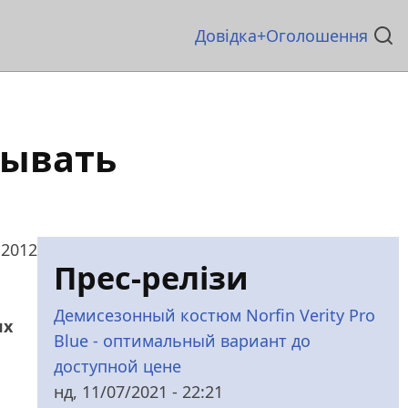
Основна
Довідка
Оголошення
навіґація
мывать
 2012
Прес-релізи
Демисезонный костюм Norfin Verity Pro
ях
Blue - оптимальный вариант до
доступной цене
нд, 11/07/2021 - 22:21