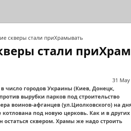
ие скверы стали приХрамывать
кверы стали приХра
31 May
в число городов Украины (Киев, Донецк,
я против вырубки парков под строительство
ера воинов‑афганцев (ул.Циолковского) на дн
 котлована под новую церковь. Как и в других
н остаться сквером. Храмы же надо строить