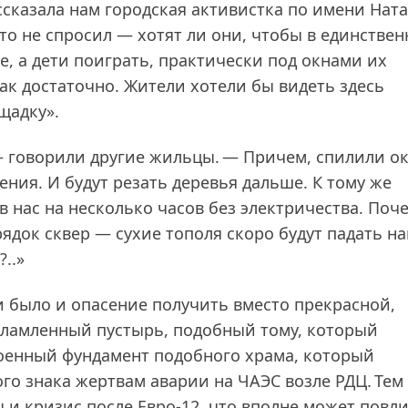
ссказала нам городская активистка по имени Нат
то не спросил — хотят ли они, чтобы в единстве
хе, а дети поиграть, практически под окнами их
так достаточно. Жители хотели бы видеть здесь
щадку».
 — говорили другие жильцы. — Причем, спилили о
ния. И будут резать деревья дальше. К тому же
 нас на несколько часов без электричества. Поч
ядок сквер — сухие тополя скоро будут падать н
..»
 было и опасение получить вместо прекрасной,
хламленный пустырь, подобный тому, который
роенный фундамент подобного храма, который
ого знака жертвам аварии на ЧАЭС возле РДЦ. Тем
 и кризис после Евро‑12, что вполне может повл