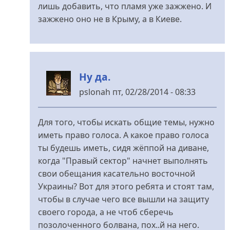
до
лишь добавить, что пламя уже зажжено. И
Коммент
зажжено оно не в Крыму, а в Киеве.
від
В.К.
Ну да.
pslonah
пт, 02/28/2014 - 08:33
У
відповідь
Для того, чтобы искать общие темы, нужно
до
иметь право голоса. А какое право голоса
Коммент
ты будешь иметь, сидя жёппой на диване,
від
когда "Правый сектор" начнет выполнять
В.К.
свои обещания касательно восточной
Украины? Вот для этого ребята и стоят там,
чтобы в случае чего все вышли на защиту
своего города, а не чтоб сберечь
позолоченного болвана, пох..й на него.