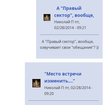
А "Правый
сектор", вообще,
Николай П
пт,
02/28/2014 - 09:21
У
відповідь
А "Правый сектор", вообще,
до
озвучивает свои "обещания"? ))
А
вам
не
кажется
"Место встречи
странным,
изменить...."
від
moderator
Николай П
пт, 02/28/2014 -
09:20
У