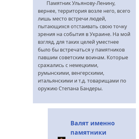
відповідь
Памятник Ульянову-Ленину,
до
вернее, территория возле него, всего
Ну
лишь место встречи людей,
да.
пытающихся отстаивать свою точку
від
зрения на события в Украине. На мой
pslonah
взгляд, для таких целей уместнее
было бы встречаться у памятников
павшим советским воинам. Которые
сражались с немецкими,
румынскими, венгерскими,
итальянскими и т.д. товарищами по
оружию Степана Бандеры.
Валят именно
памятники