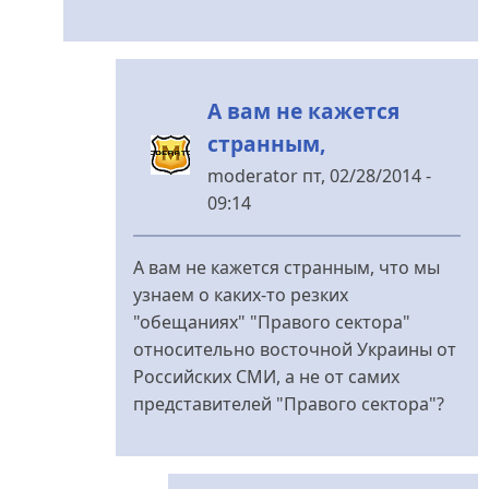
А вам не кажется
странным,
moderator
пт, 02/28/2014 -
09:14
У
відповідь
А вам не кажется странным, что мы
до
узнаем о каких-то резких
Ну
"обещаниях" "Правого сектора"
да.
относительно восточной Украины от
від
Российских СМИ, а не от самих
pslonah
представителей "Правого сектора"?