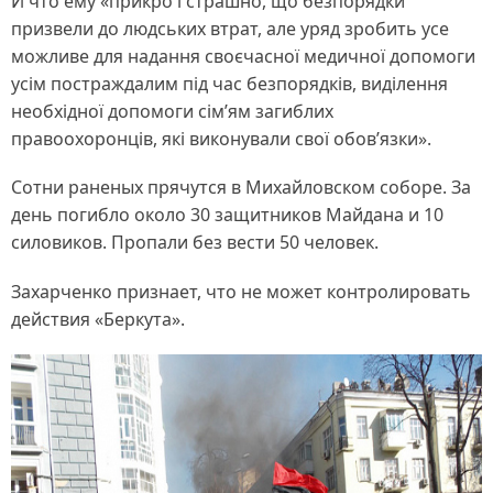
И что ему «прикро і страшно, що безпорядки
призвели до людських втрат, але уряд зробить усе
можливе для надання своєчасної медичної допомоги
усім постраждалим під час безпорядків, виділення
необхідної допомоги сім’ям загиблих
правоохоронців, які виконували свої обов’язки».
Сотни раненых прячутся в Михайловском соборе. За
день погибло около 30 защитников Майдана и 10
силовиков. Пропали без вести 50 человек.
Захарченко признает, что не может контролировать
действия «Беркута».