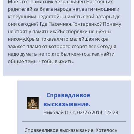
Мне этот памятник безразличен.Настоящих
радетелей за блага народа нет,а эти чмошники
кэпеушники недостойны иметь свой алтарь.Где
они сегодня? Где Пасечная,Гонтаренко? Почему
не стоят у памятника?Беспорядки не нужны
никому.Крым показал,что малейшая искра
зажжет пламя от которого сгорят все.Сегодня
надо думать не то,кто был кем-то,а как найти
общие темы чтобы выжить.
Справедливое
высказывание.
Николай П
чт, 02/27/2014 - 22:29
У
відповідь
Справедливое высказывание. Хотелось