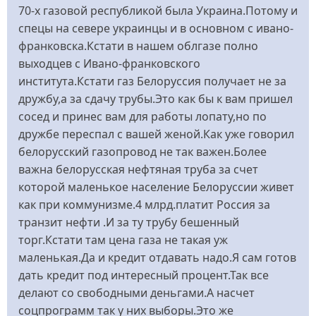
70-х газовой республикой была Украина.Потому и
спецы на севере украинцы и в основном с ивано-
франковска.Кстати в нашем облгазе полно
выходцев с Ивано-франковского
института.Кстати газ Белоруссия получает не за
дружбу,а за сдачу трубы.Это как бы к вам пришел
сосед и принес вам для работы лопату,но по
дружбе переспал с вашей женой.Как уже говорил
белорусский газопровод не так важен.Более
важна белорусская нефтяная труба за счет
которой маленькое население Белоруссии живет
как при коммунизме.4 млрд.платит Россия за
транзит нефти .И за ту трубу бешенный
торг.Кстати там цена газа не такая уж
маленькая.Да и кредит отдавать надо.Я сам готов
дать кредит под интересный процент.Так все
делают со свободными деньгами.А насчет
соцпрограмм так у них выборы.Это же