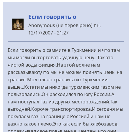
сказанному
від
Если говорить о
Равнодушный
к…
Anonymous (не перевірено)
пн,
(не
12/17/2007 - 21:27
перевірено)
Если говорить о саммите в Туркмении и что там
мы могли выторговать удачную цену...Так это
чистой воды фикция.На этой волне нам
рассказывают,что мы не можем поднять цены на
транзит.Мол плечо транзита из Туркмении
выше...Кстати мы никогда туркменским газом не
пользовались.Он расходился по югу России.А
нам поступал газ из других месторождений.Так
выгодней.Короче транспортировка.И сегодня мы
покупаем газ на границе с Россией и нам не
важно какое плечо.Это как если бы хлебозавод
оправдывал свое повышение цен тем ,что они