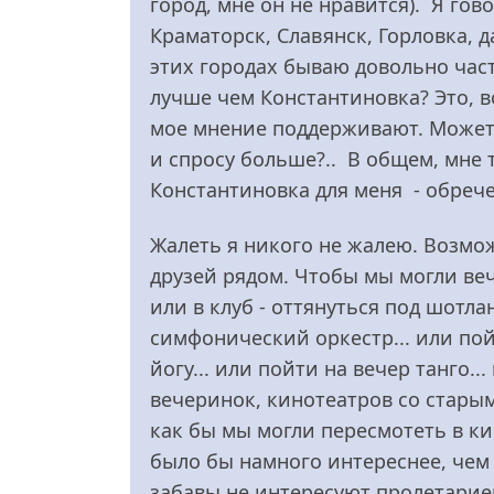
дружищще...
город, мне он не нравится). Я г
від
Краматорск, Славянск, Горловка, 
rezon
этих городах бываю довольно час
лучше чем Константиновка? Это, в
мое мнение поддерживают. Может 
и спросу больше?.. В общем, мне 
Константиновка для меня - обреч
Жалеть я никого не жалею. Возмо
друзей рядом. Чтобы мы могли вече
или в клуб - оттянуться под шотл
симфонический оркестр... или пой
йогу... или пойти на вечер танго.
вечеринок, кинотеатров со стары
как бы мы могли пересмотеть в к
было бы намного интереснее, чем 
забавы не интересуют пролетариев.