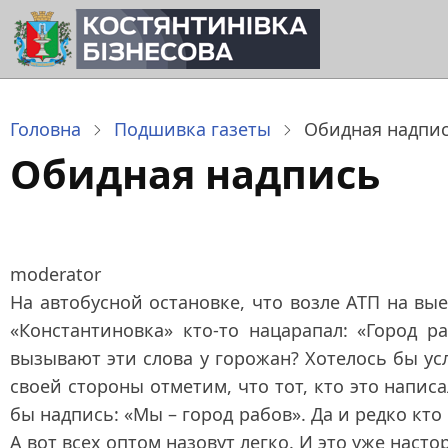
Перейти
до
основного
вмісту
Головна
Подшивка газеты
Обидная надпи
Обидная надпись
moderator
На автобусной остановке, что возле АТП на вы
«Константиновка» кто-то нацарапал: «Город р
вызывают эти слова у горожан? Хотелось бы у
своей стороны отметим, что тот, кто это написа
бы надпись: «Мы – город рабов». Да и редко кто
А вот всех оптом назовут легко. И это уже насто