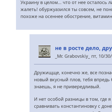
Украину в целом... что от нее осталось 
каждый
жалеть! обуржуазился ты совсем, не пон
город
похоже на осеннее обострение, витамино
становится
иным.
від
_Mr.
не в росте дело, 
Grabovskiy_
_Mr. Grabovskiy_
пт, 10/30/
У
відповідь
Дружищще, конечно же, все познае
до
новый вкусный плов, тебя впредь б
о
знаешь, я не привередливый.
как
ты
И нет особой разницы в том, где я
подрос,
сравнивать константиновку с дон