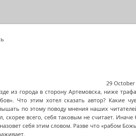
сь
29 October
езде из города в сторону Артемовска, ниже траф
абов». Что этим хотел сказать автор? Какие чу
слышать по этому поводу мнения наших читателе
л, скорее всего, себя таковым не считает. Иначе
 назовет себя этим словом. Разве что «рабом Бож
раживает.