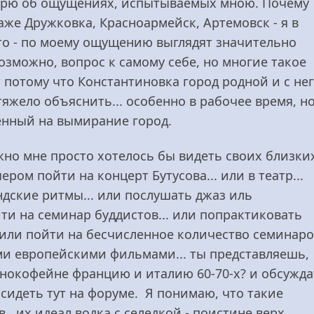
оворю об ощущениях, испытываемых мною. Почему
даже Дружковка, Красноармейск, Артемовск - я в
то - по моему ощущению выглядят значительно
озможно, вопрос к самому себе, но многие такое
потому что Константиновка город родной и с не
тяжело объяснить... особенно в рабочее время, н
енный на вымирание город.
жно мне просто хотелось бы видеть своих близки
ром пойти на концерт Бутусова... или в театр...
андские ритмы... или послушать джаз иль
ти на семинар буддистов... или попрактиковать
.. или пойти на бесчисленное количество семинаро
ми европейскими фильмами... ты представляешь,
инокофейне францию и италию 60-70-х? и обсужда
сидеть тут на форуме. Я понимаю, что такие
. их идеал водка с селедкой - поистине верх