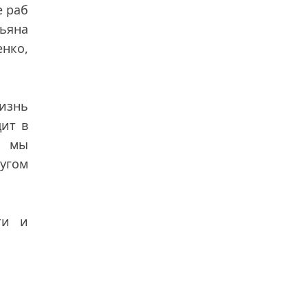
е раб
ьяна
енко,
жизнь
дит в
а мы
угом
ти и
.