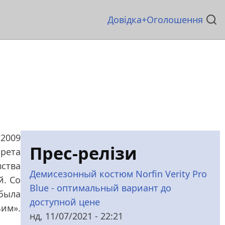
Основна
Довідка
Оголошення
навіґація
 2009
Прес-релізи
арета
вства
Демисезонный костюм Norfin Verity Pro
й. Со
Blue - оптимальный вариант до
 была
доступной цене
ьим».
нд, 11/07/2021 - 22:21