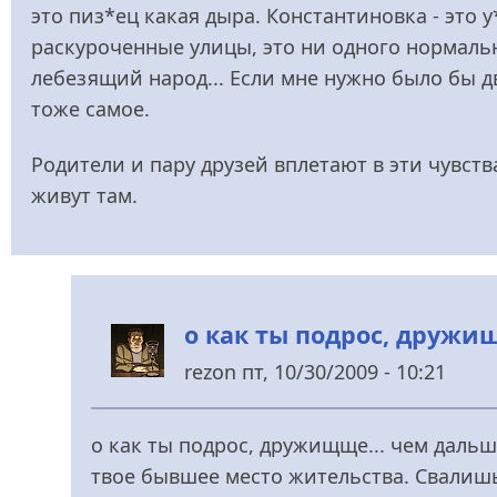
это пиз*ец какая дыра. Константиновка - это 
раскуроченные улицы, это ни одного нормальн
лебезящий народ... Если мне нужно было бы д
тоже самое.
Родители и пару друзей вплетают в эти чувст
живут там.
о как ты подрос, дружищ
rezon
пт, 10/30/2009 - 10:21
У
відповідь
о как ты подрос, дружищще... чем дальш
до
твое бывшее место жительства. Свалишь,
Сейчас