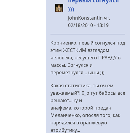
первый согнулся
)))
JohnKonstantin
чт,
02/18/2010 - 13:19
У
відповідь
Корниенко, певый согнулся под
до
этим ЖЕСТКИМ взглядом
таки
человека, несущего ПРАВДУ в
продолжает
массы. Согнулся и
доставлять...
переметнулся... ыыы )))
від
rezon
Какая статистика, ты оч ем,
уважаемый?! 0_о тут бабосы все
решают...ну и
анафема, которой предан
Меланченко, опосля того, как
нарядился в оранжевую
атрибутику...