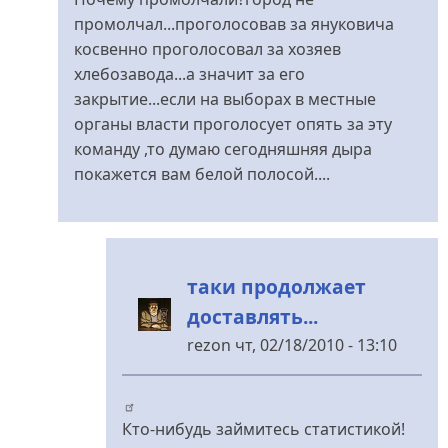
до
промолчал...проголосовав за януковича
Формовой
косвенно проголосовал за хозяев
таки
хлебозавода...а значит за его
остановили...
закрытие...если на выборах в местные
від
органы власти проголосует опять за эту
Грымза
команду ,то думаю сегодняшняя дыра
покажется вам белой полосой....
таки продолжает
доставлять...
rezon
чт, 02/18/2010 - 13:10
У
відповідь
до
Кто-нибудь займитесь статистикой!
мы