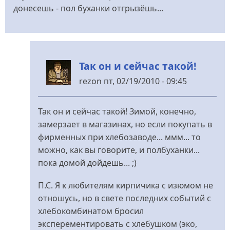
донесешь - пол буханки отгрызёшь...
Так он и сейчас такой!
rezon
пт, 02/19/2010 - 09:45
У
відповідь
Так он и сейчас такой! Зимой, конечно,
до
замерзает в магазинах, но если покупать в
Когда
фирменных при хлебозаводе... ммм... то
то
можно, как вы говорите, и полбуханки...
константиновский
пока домой дойдешь... ;)
від
pavalax
П.С. Я к любителям кирпичика с изюмом не
отношусь, но в свете последних событий с
хлебокомбинатом бросил
эксперементировать с хлебушком (эко,