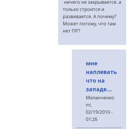
ничего не закрывается. а
не
только строится и
раз
развивается. А почему?
сможете
Может потому, что там
услышать...
нет ПР?
від
Меланченко
мне
наплевать
что на
западе....
Меланченко
пт,
02/19/2010 -
01:26
У