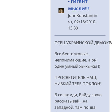
- гигант
мысли!!!
JohnKonstantin
чт, 02/18/2010 -
13:39
У
відповідь
ОТЕЦ УКРАИНСКОЙ ДЕМОКР
до
еще
Все бестолковые,
не
непонимающие, а он
раз
один умный хы-хы-хы ))
сможете
ПРОСВЕТИТЕЛЬ НАШ,
услышать...
НИЗКИЙ ТЕБЕ ПОКЛОН!
від
Меланченко
В селах иди, Байду свою
рассказывай…на
западной, там почва