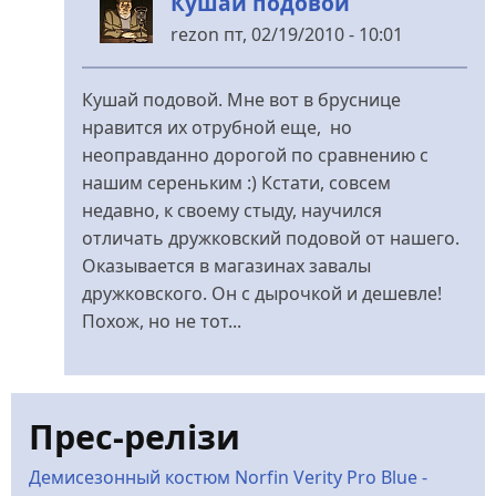
Кушай подовой
rezon
пт, 02/19/2010 - 10:01
У
відповідь
Кушай подовой. Мне вот в бруснице
до
нравится их отрубной еще, но
Нафаня-
неоправданно дорогой по сравнению с
я-
нашим сереньким :) Кстати, совсем
я-
недавно, к своему стыду, научился
я!!!
отличать дружковский подовой от нашего.
від
Оказывается в магазинах завалы
Hyrma
дружковского. Он с дырочкой и дешевле!
Похож, но не тот...
Прес-релізи
Демисезонный костюм Norfin Verity Pro Blue -