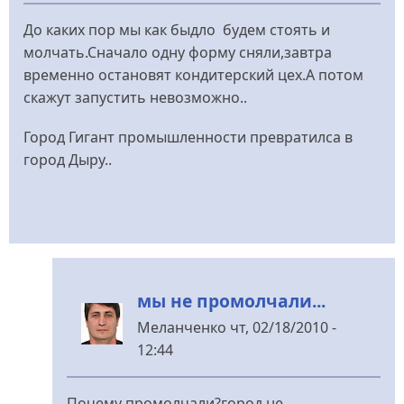
До каких пор мы как быдло будем стоять и
молчать.Сначало одну форму сняли,завтра
временно остановят кондитерский цех.А потом
скажут запустить невозможно..
Город Гигант промышленности превратилса в
город Дыру..
мы не промолчали...
Меланченко
чт, 02/18/2010 -
12:44
У
відповідь
Почему промолчали?город не