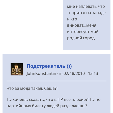
відповідь
мне наплевать что
до
творится на западе
закрывающиеся
и кто
заводы
виноват...меня
від
интересует мой
sves
родной город...
Подстрекатель )))
JohnKonstantin
чт, 02/18/2010 - 13:13
Что за мода такая, Саша?!
Ты хочешь сказать, что в ПР все плохие?! Ты по
партийному билету людей разделяешь!?