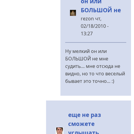
он или
БОЛЬШОЙ не
rezon
чт,
02/18/2010 -
13:27
У
відповідь
Ну мелкий он или
до
БОЛЬШОЙ не мне
Корниенко
судить... мне отсюда не
первый
видно, но то что веселый
согнулся
бывает это точно... :)
)))
від
JohnKonstantin
еще не раз
сможете
услышать...