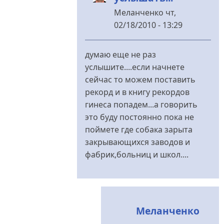
Меланченко
чт,
02/18/2010 - 13:29
У
відповідь
думаю еще не раз
до
услышите....если начнете
таки
сейчас то можем поставить
продолжает
рекорд и в книгу рекордов
доставлять...
гинеса попадем...а говорить
від
это буду постоянно пока не
rezon
поймете где собака зарыта
закрывающихся заводов и
фабрик,больниц и школ....
Меланченко