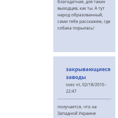
благодатная, для таких
выходцев, как ты. А тут
народ образованный,
сами тебе расскажем, где
собака порылась!
закрывающиеся
заводы
sves
чт, 02/18/2010 -
22:47
У
відповідь
получается, что на
до
Западной Украине
еще