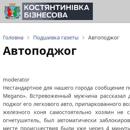
Перейти
до
основного
вмісту
Головна
Подшивка газеты
Автоподжог
Автоподжог
moderator
Нестандартное для нашего города сообщение п
Megano». Встревоженный мужчина рассказал 
поджог его легкового авто, припаркованного в
железного коня самостоятельно хозяин не с
огнетушитель, был автоматически заблокиро
месте происшествия были уже через 4 минуты,