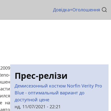
Основна
Довідка
Оголошення
навіґація
 2009
Прес-релізи
Reno-
ршен
Демисезонный костюм Norfin Verity Pro
пасти
Blue - оптимальный вариант до
ился
доступной цене
е на
нд, 11/07/2021 - 22:21
 авто