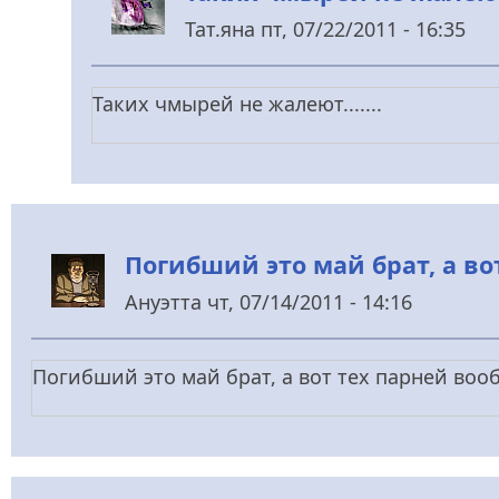
Тат.яна
пт, 07/22/2011 - 16:35
У
відповідь
Таких чмырей не жалеют.......
до
Одно
известно
наверняка
-
Погибший это май брат, а во
від
Ануэтта
чт, 07/14/2011 - 14:16
Psix
Погибший это май брат, а вот тех парней воо