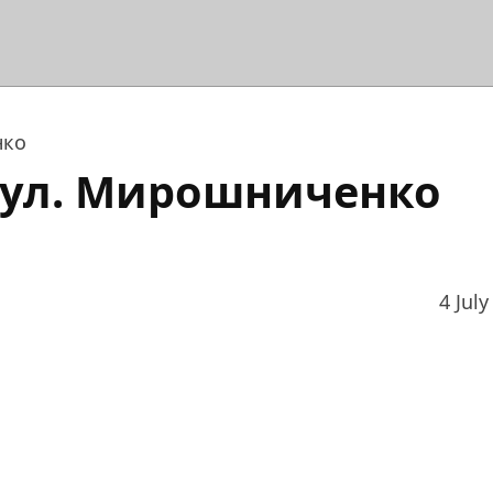
нко
 ул. Мирошниченко
4 July