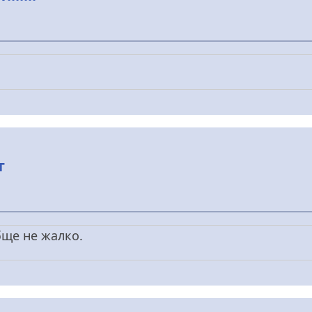
т
бще не жалко.