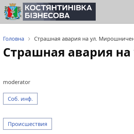
Перейти
до
основного
вмісту
Головна
Страшная авария на ул. Мирошниче
Страшная авария на
moderator
Соб. инф.
Происшествия