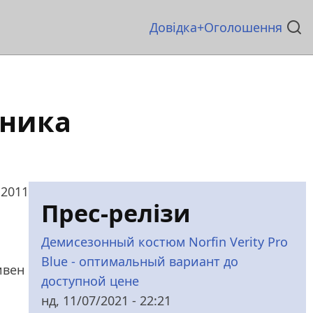
Основна
Довідка
Оголошення
навіґація
ьника
 2011
Прес-релізи
Демисезонный костюм Norfin Verity Pro
Blue - оптимальный вариант до
ивен
доступной цене
нд, 11/07/2021 - 22:21