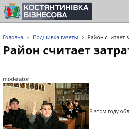
Перейти
до
основного
вмісту
Головна
Подшивка газеты
Район считает 
Район считает затр
moderator
В этом году об