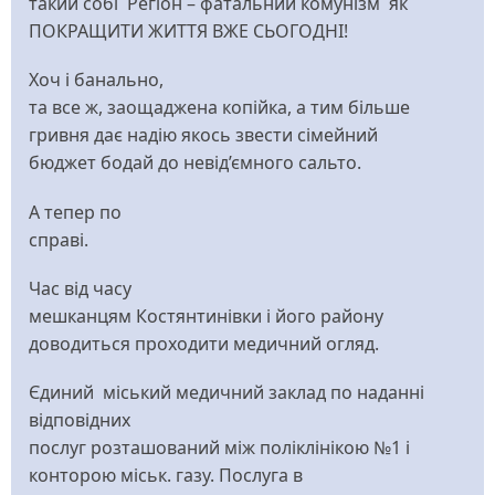
такий собі Регіон – фатальний комунізм як
ПОКРАЩИТИ ЖИТТЯ ВЖЕ СЬОГОДНІ!
Хоч і банально,
та все ж, заощаджена копійка, а тим більше
гривня дає надію якось звести сімейний
бюджет бодай до невід’ємного сальто.
А тепер по
справі.
Час від часу
мешканцям Костянтинівки і його району
доводиться проходити медичний огляд.
Єдиний міський медичний заклад по наданні
відповідних
послуг розташований між поліклінікою №1 і
конторою міськ. газу. Послуга в