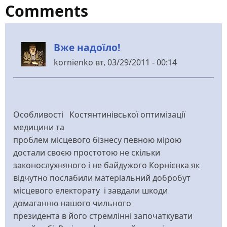
Comments
Вже надоїло!
kornienko
вт, 03/29/2011 - 00:14
Особливості Костянтинівської оптимізації
медицини та
проблем місцевого бізнесу певною мірою
достали своєю простотою не скільки
законослухняного і не байдужого Корнієнка як
відчутно послабили матеріальний добробут
місцевого електорату і завдали шкоди
домаганню нашого чильного
президента в його стремлінні започаткувати