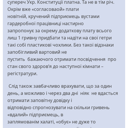
супереч Укр. Конституції платна. Та не в тім річ.
Окрім вже «согласоваой» плати
новітній, кручений підприємець вустами
гардеробної працівниці настирно
запропонує за окрему додаткову плату всього
лиш 1 гривну придбати та надіти на свої гетри
такі собі пластикові чохлики. Без такої відзнаки
запобігливий вартовий не
пустить бажаючого отримати посвідчення про
стан свого здоров’я до наступної кімнати –
регістратури.
Слід також завбачливо врахувати, що за один
день, а можливо і через два дні ніяк не вдасться
отримати заповітну довідку і
відповідно спрогнозувати на скільки гривень
«вдалий» підприємець, в
заплямованім халаті, «обує» не дуже то