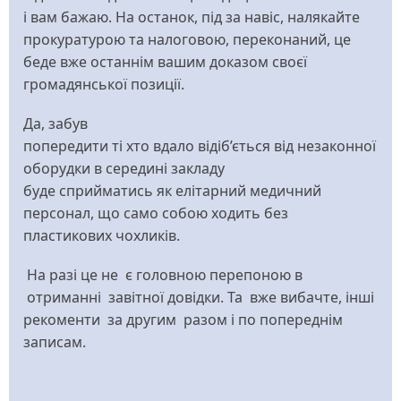
і вам бажаю. На останок, під за навіс, налякайте
прокуратурою та налоговою, переконаний, це
беде вже останнім вашим доказом своєї
громадянської позиції.
Да, забув
попередити ті хто вдало відіб’ється від незаконної
оборудки в середині закладу
буде сприйматись як елітарний медичний
персонал, що само собою ходить без
пластикових чохликів.
На разі це не є головною перепоною в
отриманні завітної довідки. Та вже вибачте, інші
рекоменти за другим разом і по попереднім
записам.