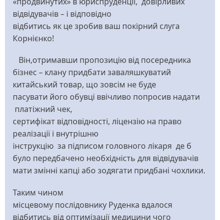
«продвинутих» в юриспруденції, довірливих
відвідувачів – і відповідно
відбитись як це зробив ваш покірний слуга
Корнієнко!
Він,отримавши пропозицію від посередника
бізнес – клану придбати заваляшкуватий
китайський товар, що зовсім не буде
пасувати його обувці ввічливо попросив надати
платіжний чек,
сертифікат відповідності, ліцензію на право
реалізації і внутрішню
інструкцію за підписом головного лікаря де б
було передбачено необхідність для відвідувачів
мати змінні капці або зодягати придбані чохлики.
Таким чином
місцевому послідовнику Руденка вдалося
відбитись від оптимізації медицини чого