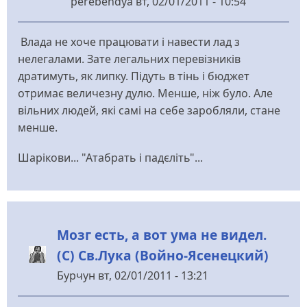
perebendya
вт, 02/01/2011 - 10:54
Влада не хоче працювати і навести лад з
нелегалами. Зате легальних перевізників
дратимуть, як липку. Підуть в тінь і бюджет
отримає величезну дулю. Менше, ніж було. Але
вільних людей, які самі на себе заробляли, стане
менше.
Шарікови... "Атабрать і падєліть"...
Мозг есть, а вот ума не видел.
(С) Св.Лука (Войно-Ясенецкий)
Бурчун
вт, 02/01/2011 - 13:21