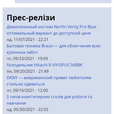
есть,
а
вот
Прес-релізи
ума
Демисезонный костюм Norfin Verity Pro Blue -
не
оптимальный вариант до доступной цене
видел.
нд, 11/07/2021 - 22:21
(С)
Бытовая техника Braun — для облегчения всех
Св.Лука
кухонных забот
(Войно-
чт, 09/23/2021 - 19:09
Ясенецкий)
Холодильник Hitachi R-V910PUC1KBBK
від
пн, 09/20/2021 - 21:49
Бурчун
DKNY — американский привет любителям
стильно одеваться
чт, 09/16/2021 - 12:00
5 типів комп'ютерних столів для роботи та
навчання
нд, 05/30/2021 - 22:55