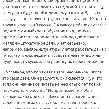
уроки социально-бытовой ориентации, где детей
учат как стирать и следить за одеждой, готовить еду, -
всему, что будет необходимо ему в жизни. Здесь во
главу угла поставлено трудовое воспитание. 10 часов
труда в неделю в 9 классе! С 4 класса ребенок вместе с
родителями выбирает обучение по одному из
профилей: столярное дело, швейное, цветоводство,
малярно-штукатурное дело. Учат серьезно,
например, маляры-штукатуры учатся работать даже с
гипсокартоном, ведь эти трудовые навыки должны
будут давать кусок хлеба ребенку во взрослой жизни.
Но главное, что поражает в этой необычной школе,
это сами дети. Они радуются, они смеются. Ну и что,
если они начинают читать на несколько лет позже
нормального ребенка? Их принимают и любят
такими, какие они есть. Здесь они не изгои. Они с
увлечением играют в футбол, мастерят поделки,
выступают с концертами, где они поют, танцуют и