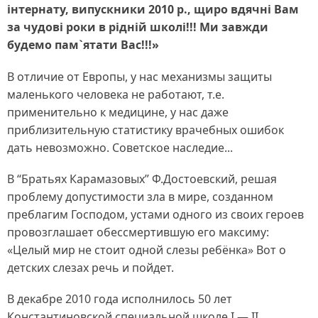
інтернату, випускники 2010 р., щиро вдячні Вам
за чудові роки в рідній школі!!! Ми завжди
будемо пам`ятати Вас!!!»
В отличие от Европы, у нас механизмы защиты
маленького человека не работают, т.е.
применительно к медицине, у нас даже
приблизительную статистику врачебных ошибок
дать невозможно. Советское наследие...
В “Братьях Карамазовых” Ф.Достоевский, решая
проблему допустимости зла в мире, созданном
преблагим Господом, устами одного из своих героев
провозглашает обессмертившую его максиму:
«Целый мир не стоит одной слезы ребёнка» Вот о
детских слезах речь и пойдет.
В декабре 2010 года исполнилось 50 лет
Константиновской специальной школе І — ІІ