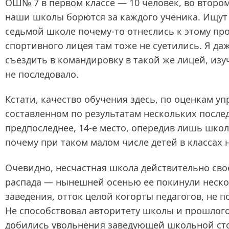
ОШ№ 7 в первом классе — 10 человек, во втором
наши школы борются за каждого ученика. Ищут
седьмой школе почему‑то отнеслись к этому пр
спортивного лицея там тоже не суетились. Я д
съездить в командировку в такой же лицей, изу
не последовало.
Кстати, качество обучения здесь, по оценкам уп
составленном по результатам нескольких послед
предпоследнее, 14‑е место, опередив лишь шко
почему при таком малом числе детей в классах 
Очевидно, несчастная школа действительно сво
распада — нынешней осенью ее покинули нескол
заведения, отток целой когорты педагогов, не 
Не способствовал авторитету школы и прошлого
добились увольнения заведующей школьной сто