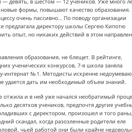
 — девять, в шестом — 12 учеников. Уже много л
 новые формы, повышают качество образования. 
оцессу очень пассивно… По поводу организации
аже предлагала директору школы Сергею Кипотю
чить опыт, но никаких действий в этом направле
равления образования, не блещет. В рейтинге,
них ученических конкурсов, 7‑я школа заняла
лу-интернат № 1. Методисты искренне недоумеваю
не удается дать им необходимый объем знаний.
е отжила и в ней уже начался необратимый проц
ько десятков учеников, предпочтя другие учебн
поладивших с директором, произошел и того рань
дний скандал, когда разозленные родители еле
ловой, чьей работой они были крайне недоволь