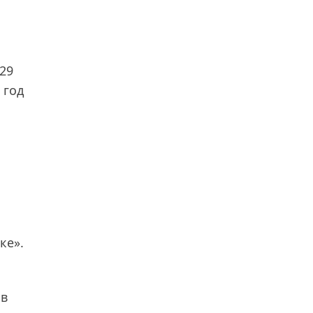
29
 год
ке».
 в