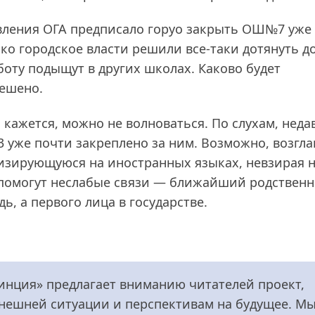
авления ОГА предписало горуо закрыть ОШ№7 уже 
ако городское власти решили все‑таки дотянуть д
боту подыщут в других школах. Каково будет
решено.
 кажется, можно не волноваться. По слухам, неда
 уже почти закреплено за ним. Возможно, возгла
лизирующуюся на иностранных языках, невзирая 
помогут неслабые связи — ближайший родственн
ь, а первого лица в государстве.
инция» предлагает вниманию читателей проект,
ешней ситуации и перспективам на будущее. М