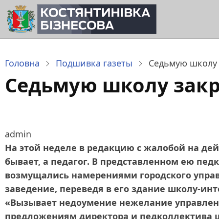
Перейти
до
основного
вмісту
Головна
Подшивка газеты
Седьмую школу
Седьмую школу зак
admin
На этой неделе в редакцию с жалобой на дей
бывает, а педагог. В представленном ею пе
возмущались намерениями городского управ
заведение, переведя в его здание школу-инте
«Вызывает недоумение нежелание управлен
предложениям директора и педколлектива 