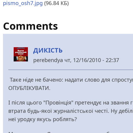
pismo_osh7.jpg
(96.84 КБ)
Comments
ДИКІСТЬ
perebendya
чт, 12/16/2010 - 22:37
Таке ніде не бачено: надати слово для спросту
ОПУБЛІКУВАТИ.
І після цього "Провінція" претендує на звання 
втрата будь-якої журналістської честі. Ну деб
неї уродку якусь роблять?