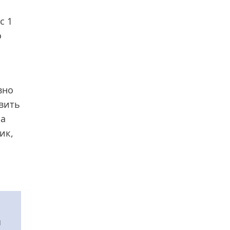
с 1
о
вно
вить
на
ик,
ы