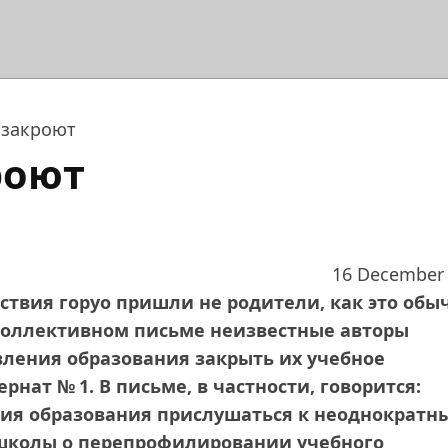
 закроют
роют
16 December
ствия горуо пришли не родители, как это обы
дколлективном письме неизвестные авторы
ления образования закрыть их учебное
рнат № 1. В письме, в частности, говорится:
ия образования прислушаться к неоднократн
школы о перепрофилировании учебного