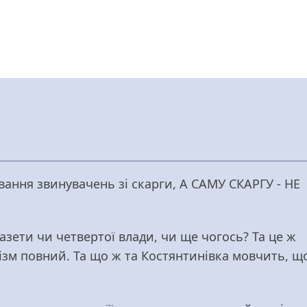
вання звинувачень зі скарги, А САМУ СКАРГУ - НЕ
газети чи четвертої влади, чи ще чогось? Та це ж
ілізм повний. Та що ж та Костянтинівка мовчить, щ