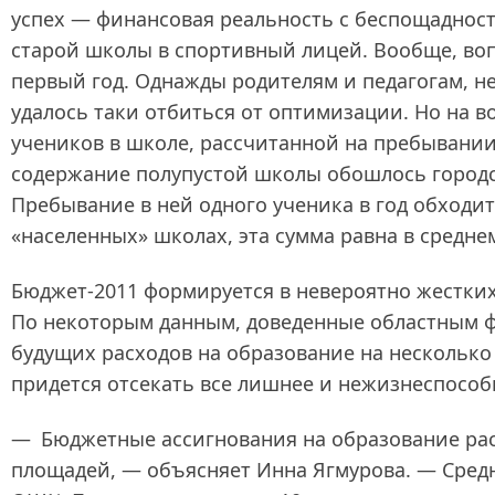
успех — финансовая реальность с беспощадност
старой школы в спортивный лицей. Вообще, воп
первый год. Однажды родителям и педагогам, н
удалось таки отбиться от оптимизации. Но на в
учеников в школе, рассчитанной на пребывании 
содержание полупустой школы обошлось городс
Пребывание в ней одного ученика в год обходится
«населенных» школах, эта сумма равна в среднем 
Бюджет-2011 формируется в невероятно жестких 
По некоторым данным, доведенные областным 
будущих расходов на образование на несколько
придется отсекать все лишнее и нежизнеспособн
— Бюджетные ассигнования на образование расс
площадей, — объясняет Инна Ягмурова. — Средня