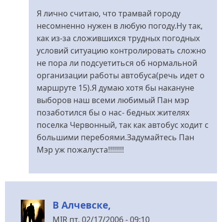
відповідь
Я лично считаю, что трамвай городу
до
несомненно нужен в любую погоду.Ну так,
Волки,
как из-за сложившихся трудных погодных
аслобоните
условий ситуацию контролировать сложно
дорогу.
не пора ли подсуетиться об нормальной
від
организации работы автобуса(речь идет о
Бурчун
маршруте 15).Я думаю хотя бы накануне
выборов наш всеми любимый Пан мэр
позаботился бы о нас- бедных жителях
поселка Червонный, так как автобус ходит с
большими перебоями.Задумайтесь Пан
Мэр уж пожалуста!!!!!!!!
В Алчевске,
MIR
пт, 02/17/2006 - 09:10