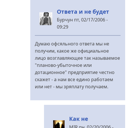
Бурчун
Ответа и не будет
Бурчун
пт, 02/17/2006 -
09:29
У
відповідь
Думаю офсяльного ответа мы не
до
получим, какое же официальное
Думаю,
лицо возглавляющее так называемое
если
"планово-убыточное или
від
дотационное" предприятие честно
MIR
скажет - а нам все едино работаем
или нет - мы зряплату получаем.
Как не
MIR
пн, 02/20/2006 -