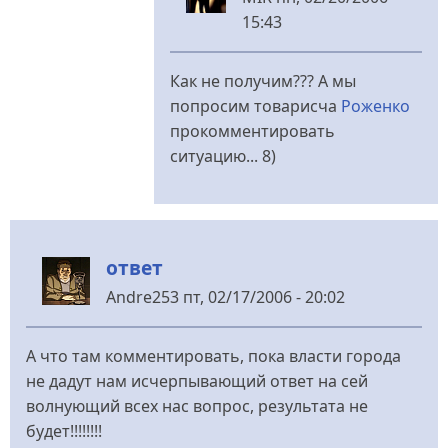
15:43
У
відповідь
Как не получим??? А мы
до
попросим товарисча
Роженко
Ответа
прокомментировать
и
ситуацию... 8)
не
будет
від
Бурчун
ответ
Andre253
пт, 02/17/2006 - 20:02
А что там комментировать, пока власти города
не дадут нам исчерпывающий ответ на сей
волнующий всех нас вопрос, результата не
будет!!!!!!!!