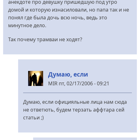
анекдоте про девушку пришедшую под утро
домой и которую изнасиловали, но папа так и не
понял где была дочь всю ночь, ведь это
минутное дело.
Так почему трамваи не ходят?
Думаю, если
MIR
пт, 02/17/2006 - 09:21
У
відповідь
Думаю, если официяльные лица нам сюда
до
не ответють, будем терзать аффтара сей
Так
статьи ;)
все
таки
від