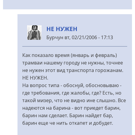
НЕ НУЖЕН
Бурчун
вт, 02/21/2006 - 17:13
У
відповідь
Как показало время (январь и февраль)
до
трамваи нашему городу не нужны, точнее
ответ
не нужен этот вид транспорта горожанам.
від
НЕ НУЖЕН.
Andre253
На вопрос типа - обоснуй, обосновываю -
где требования, где жалобы, где? Есть, но
такой мизер, что не видно ине слышно. Все
надеются на барина - вот приедет барин,
барин нам сделает. Барин найдет бар,
барин еще че нить откапет и добудет.