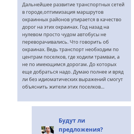
відповідь
Дальнейшее развитие транспортных сетей
до
в городе,оптимизация маршрутов
Наши
окраинных районов упирается в качество
трамвайчики-
дорог на этих окраинах. Год назад на
уже
нулевом просто чудом автобусы не
не
переворачивались. Что говорить об
трамвайчики...
окраинах. Ведь транспорт необходим по
від
центрам поселков, где ходили трамваи, а
konstaha
не по имеющимся дорогам. До которых
еще добраться надо. Думаю полнее и вряд
ли без идиоматических выражений смогут
объяснить жители этих поселков...
Будут ли
предложения?