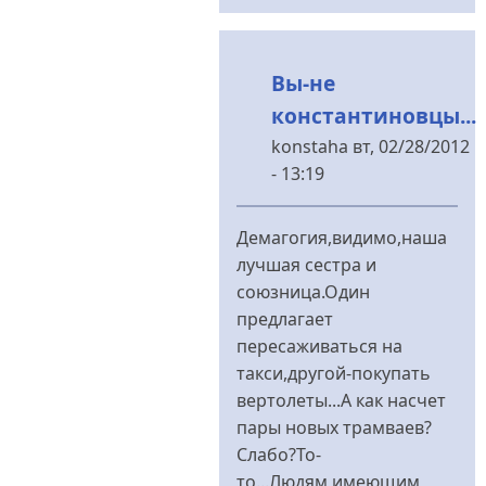
Меланченко
Вы-не
константиновцы...
konstaha
вт, 02/28/2012
- 13:19
У
відповідь
Демагогия,видимо,наша
до
лучшая сестра и
Страшно...
союзница.Один
від
предлагает
Меланченко
пересаживаться на
такси,другой-покупать
вертолеты...А как насчет
пары новых трамваев?
Слабо?То-
то...Людям,имеющим