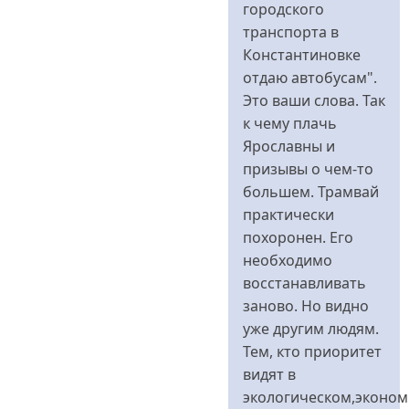
Вы-
городского
не
транспорта в
константиновцы...
Константиновке
від
отдаю автобусам".
konstaha
Это ваши слова. Так
к чему плачь
Ярославны и
призывы о чем-то
большем. Трамвай
практически
похоронен. Его
необходимо
восстанавливать
заново. Но видно
уже другим людям.
Тем, кто приоритет
видят в
экологическом,эконом