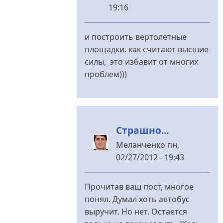
19:16
У
відповідь
и построить вертолетные
до
площадки. как считают высшие
Будут
силы, это избавит от многих
ли
проблем)))
предложения?
від
konstaha
Страшно...
Меланченко
пн,
02/27/2012 - 19:43
У
відповідь
Прочитав ваш пост, многое
до
понял. Думал хоть автобус
Будут
выручит. Но нет. Остается
ли