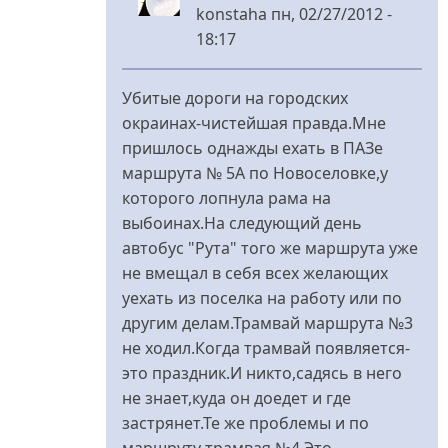
konstaha
пн, 02/27/2012 -
18:17
У
відповідь
Убитые дороги на городских
до
окраинах-чистейшая правда.Мне
Развитие...
пришлось однажды ехать в ПАЗе
від
маршрута № 5А по Новоселовке,у
Меланченко
которого лопнула рама на
выбоинах.На следующий день
автобус "Рута" того же маршрута уже
не вмещал в себя всех желающих
уехать из поселка на работу или по
другим делам.Трамвай маршрута №3
не ходил.Когда трамвай появляется-
это праздник.И никто,садясь в него
не знает,куда он доедет и где
застрянет.Те же проблемы и по
маршруту трамвая №4.Это