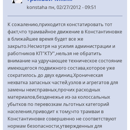
konstaha
пн, 02/27/2012 - 09:51
К сожалению,приходится констатировать тот
факт,что трамвайное движение в Константиновке
в ближайшее время будет все же
закрыто.Несмотря на усилия администрации и
работников КП"КТУ",нельзя не обратить
внимание на удручающее техническое состояние
имеющегося подвижного состава,которое уже
сократилось до двух единиц.Хроническая
нехватка запасных частей,узлов и агрегатов для
замены неисправных,прочих расходных
материалов,безденежье из-за колоссальных
убытков по перевозкам льготных категорий
населения,приводит к тому,что трамваи в
Константиновке совершенно не соответствуют
нормам безопасности,утвержденных для