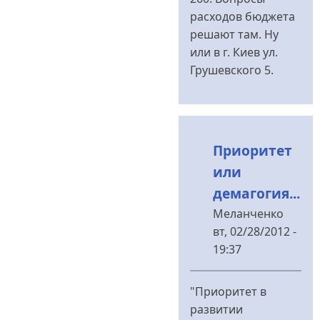
расходов бюджета
решают там. Ну
или в г. Киев ул.
Грушевского 5.
Приоритет
или
демагогия...
Меланченко
вт, 02/28/2012 -
19:37
У
відповідь
"Приоритет в
до
развитии