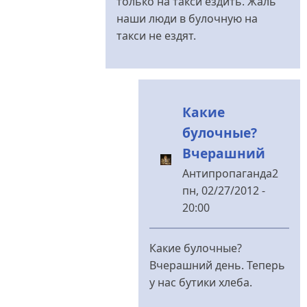
только на такси ездить. Жаль
предложения?
наши люди в булочную на
від
такси не ездят.
konstaha
Какие
булочные?
Вчерашний
Антипропаганда2
пн, 02/27/2012 -
20:00
У
відповідь
Какие булочные?
до
Вчерашний день. Теперь
Страшно...
у нас бутики хлеба.
від