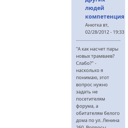
людей
компетенция
Анютка
вт,
02/28/2012 - 19:33
У
відповідь
"А как насчет пары
до
новых трамваев?
Вы-
Слабо?" -
не
насколько я
константиновцы...
понимаю, этот
від
вопрос нужно
konstaha
задать не
посетителям
форума, а
обитателям белого
дома по ул. Ленина
260. Вопросы