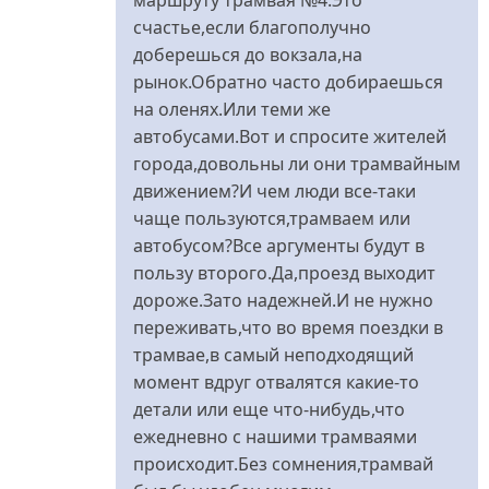
счастье,если благополучно
доберешься до вокзала,на
рынок.Обратно часто добираешься
на оленях.Или теми же
автобусами.Вот и спросите жителей
города,довольны ли они трамвайным
движением?И чем люди все-таки
чаще пользуются,трамваем или
автобусом?Все аргументы будут в
пользу второго.Да,проезд выходит
дороже.Зато надежней.И не нужно
переживать,что во время поездки в
трамвае,в самый неподходящий
момент вдруг отвалятся какие-то
детали или еще что-нибудь,что
ежедневно с нашими трамваями
происходит.Без сомнения,трамвай