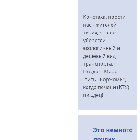
У
відповідь
Констаха, прости
до
нас - жителей
Вы-
твоих, что не
не
уберегли
константиновцы..
экологичный и
від
дешёвый вид
konstaha
транспорта.
Поздно, Маня,
пить "Боржоми",
когда печени (КТУ)
пи...дец!
Это немного
других