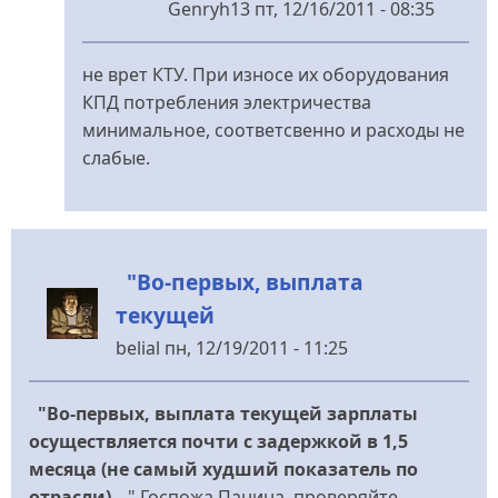
Genryh13
пт, 12/16/2011 - 08:35
У
відповідь
не врет КТУ. При износе их оборудования
до
КПД потребления электричества
Таксисты
минимальное, соответсвенно и расходы не
в
слабые.
убытках...
від
Меланченко
"Во-первых, выплата
текущей
belial
пн, 12/19/2011 - 11:25
"Во-первых, выплата текущей зарплаты
осуществляется почти с задержкой в 1,5
месяца (не самый худший показатель по
отрасли)...
" Госпожа Панина, проверяйте