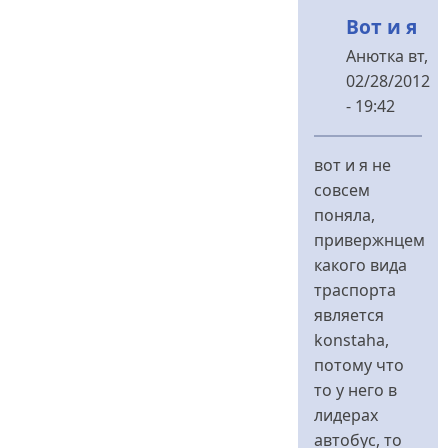
Вот и я
Анютка
вт,
02/28/2012
- 19:42
У
відповідь
вот и я не
до
совсем
Приоритет
поняла,
или
привержнцем
демагогия...
какого вида
від
траспорта
Меланченко
является
konstaha,
потому что
то у него в
лидерах
автобус, то