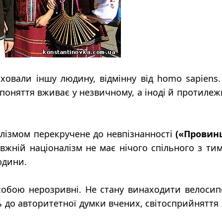
иховали іншу людину, відмінну від homo sapiens
і поняття вживає у незвичному, а іноді й протиле
алізмом перекручене до невпізнанності
(«Провин
жній націоналізм не має нічого спільного з ти
юдини.
собою нерозривні. Не стану винаходити велосип
ь до авторитетної думки вчених, світосприйняття