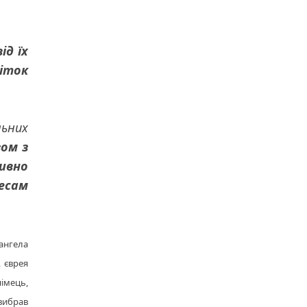
ід їх
біток
льних
ом з
ивно
есам
ангела
 єврея
імець,
 вибрав