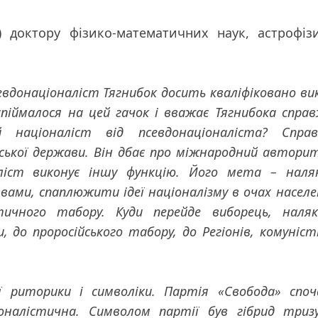
7) доктору фізико-математичних наук, астрофіз
евдонаціоналіст Тягнибок досить кваліфіковано ви
спіймалося на цей гачок і вважає Тягнибока спра
й націоналіст від псевдонаціоналіста? Справ
нської держави. Він дбає про міжнародний автори
аліст виконує іншу функцію. Його мета – нал
ми, спаплюжити ідеї націоналізму в очах населе
ичного табору. Куди перейде виборець, наляк
, до проросійського табору, до Регіонів, комуніст
ї риторики і символіки. Партія «Свобода» спо
іоналістична. Символом партії був гібрид триз