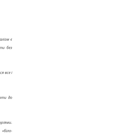
алізм є
ити без
я все і
ізти до
ріями.
«біло-