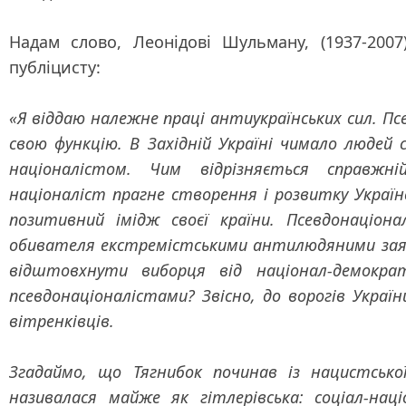
Надам слово
, Леонідові Шульману, (1937-200
публіцисту:
«Я відда
ю належне праці антиукраїнських сил. Пс
свою функцію. В Західній Україні чимало людей 
націоналістом. Чим відрізняється справжні
націоналіст прагне створення і розвитку Украї
позитивний імідж своєї країни. Псевдонаціон
обивателя екстремістськими антилюдяними заява
відштовхнути виборця від націонал-демократ
псевдонаціоналістами? Звісно, до ворогів України
вітренківців.
Згадаймо, що Тягнибок починав із нацистсько
називалася майже як гітлерівська: соціал-нац