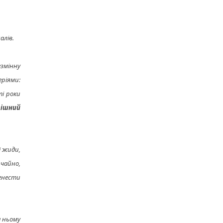
алів.
езмінну
ріями:
ті роки
пішний
і жиди,
ичайно,
енести
а ньому