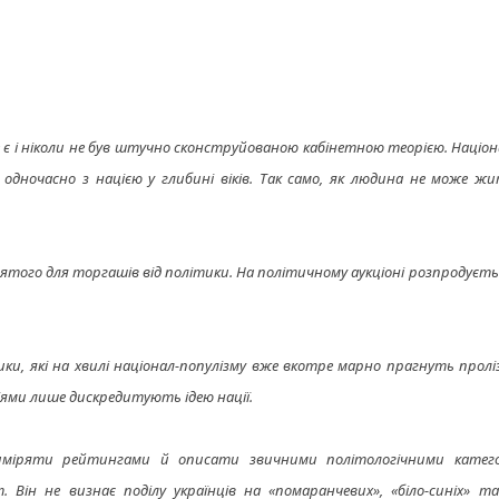
м не є і ніколи не був штучно сконструйованою кабінетною теорією. Націон
я одночасно з нацією у глибині віків. Так само, як людина не може ж
ятого для торгашів від політики. На політичному аукціоні розпродуєтьс
ки, які на хвилі націонал-популізму вже вкотре марно прагнуть прол
ями лише дискредитують ідею нації.
иміряти рейтингами й описати звичними політологічними катего
Він не визнає поділу українців на «помаранчевих», «біло-синіх» та 