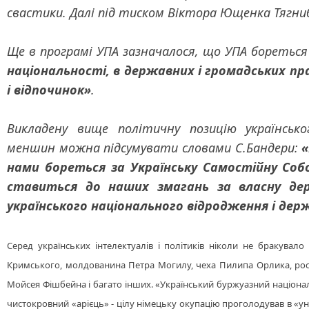
свастики. Далі під тиском Віктора Ющенка Тягнибо
Ще в
програмі УПА зазначалося, що УПА бореться
національності, в державних і громадських пра
і відпочинок»
.
Викладену вище політичну позицію українсько
меншин можна підсумувати словами С.Бандери:
«
нами бореться за Українську Самостійну Со
ставиться до наших змагань за власну де
українського національного відродження і де
Серед українських інтелектуалів і політиків ніколи не бракувал
Кримського, молдованина Петра Могилу, чеха Пилипа Орлика, рос
Мойсея Фішбейна і багато інших.
«Український буржуазний націонал
чистокровний «арієць» - цілу німецьку окупацію проголодував в «унте