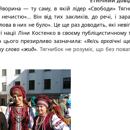
Етнічний дові
Яворина — ту саму, в якій лідер «Свободи» Тяг
чистю»... Він від тих закликів, до речі, і зар
ова в них не було». Це ще раз доводить, які неві
ті нації Ліни Костенко в своєму публіцистичному 
до цього презирливо зазначила:
«Якісь архаїчні щ
у слово «жид».
Тягнибок не розуміє, що без пова