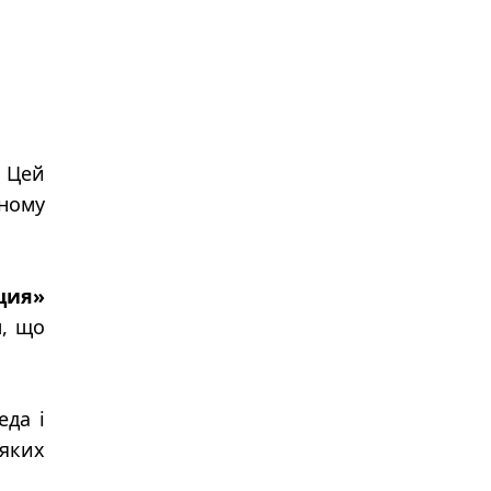
. Цей
жному
ция»
м, що
еда і
 яких