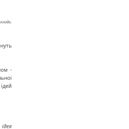
 плоди.
гнуть
мом -
льної
ідей
 ідея