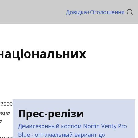
Основна
Довідка
Оголошення
навіґація
 національних
 2009
Прес-релізи
икам
а
Демисезонный костюм Norfin Verity Pro
Blue - оптимальный вариант до