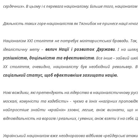
сердечних». В цьому і є перевага націоналізму. Більше того, націонал
Діяльність таких горе-націоналістів як Тягнибок не принесе нації ніч
Націоналізм ХХІ століття не потребує мілітаристської бравади. Так, 
ідеалістичну мету –
велич Нації і розвиток Держави
. І на шля
успішністю, доцільністю та ефективністю
. Все інше – зайвий ш
ХХ століття, очевидно, націоналісту був необхідний револьвер
соціальний статус, щоб ефективніше захищати націю.
Нові вождики, які претендують на лідерство в націоналістичному русі
москалі, комуністи та кадебісти» - чуємо в їхніх «нагірних пропові
найпростіше знайти «крайніх» ззовні, легше, аніж визнати, що 
відповідальність на ворогів і реальних, і уявних, аніж взяти її на себе.
Український націоналізм вже неодноразово відбивав «рейдерські атаки