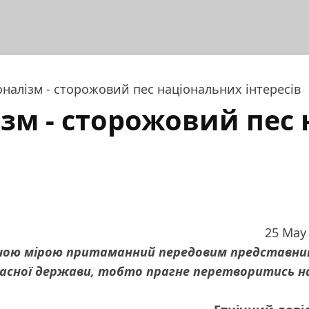
налізм - сторожовий пес національних інтересів
зм - сторожовий пес
25 May
ьшою мірою притаманний передовим представн
власної держави, тобто прагне перетворитись н