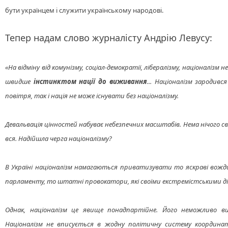
бути українцем і служити українському народові.
Тепер н
адам слово журналісту Андрію Левусу:
«На відміну від комунізму, соціал-демократії, лібералізму, націоналіз
швидше
інстинктом нації до виживання
... Націоналізм зародивс
повітря, так і нація не може існувати без націоналізму.
Девальвація цінностей набуває небезпечних масштабів. Нема нічого св
вся. Надійшла черга націоналізму?
В Україні націоналізм намагаються приватизувати то яскраві вожди
парламенту, то штатні провокатори, які своїми екстремістськими ді
Однак, націоналізм це явище понадпартійне. Його неможливо в
Націоналізм не вписується в жодну політичну систему координат. 