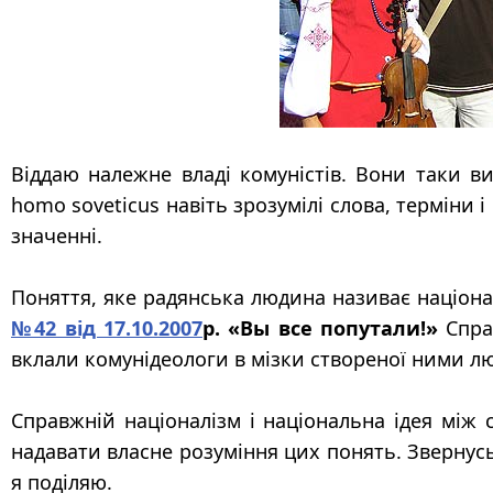
Віддаю належне
владі комуністів. Вони таки в
homo soveticus навіть зрозумілі слова, терміни 
значенні.
П
оняття, яке радянська людина називає націон
№42 від 17.10.2007
р. «Вы все попутали!
»
Справ
вклали комунідеологи в мізки створеної ними л
Справжній націоналізм і національна ідея
між 
надавати власне розуміння цих понять. Звернус
я поділяю.