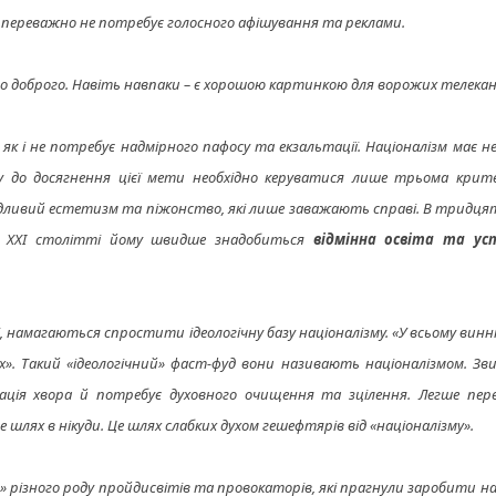
ізм переважно не потребує голосного афішування та реклами.
ого доброго. Навіть навпаки – є хорошою картинкою для ворожих телекан
як і не потребує надмірного пафосу та екзальтації. Націоналізм має н
ху до досягнення цієї мети необхідно керуватися лише трьома крите
кідливий естетизм та піжонство, які лише заважають справі. В тридця
. В ХХІ столітті йому швидше знадобиться
відмінна освіта та ус
, намагаються спростити ідеологічну базу націоналізму. «У всьому винн
дях». Такий «ідеологічний» фаст-фуд вони називають націоналізмом. Зв
нація хвора й потребує духовного очищення та зцілення. Легше пер
 Це шлях в нікуди. Це шлях слабких духом гешефтярів від «націоналізму».
» різного роду пройдисвітів та провокаторів, які прагнули заробити н