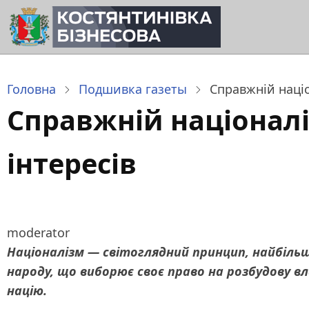
Перейти
до
основного
вмісту
Головна
Подшивка газеты
Справжній націо
Справжній націоналі
інтересів
moderator
Націоналізм
— світоглядний принцип, найбіл
народу, що виборює своє право на розбудову 
націю.