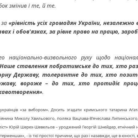
к змінив і те, й те.
 за
«рівність усіх громадян України, незалежно в
вах і обов'язках, за рівне право на працю, заро
го національно-визвольного руху щодо націона
Наше ставлення побратимське до тих, хто раз
борну Державу, толерантне до тих, хто позит
ржаву, вороже – до тих, хто протидіє проц
ржавотворення»
.
о українців «за вибором». Досить згадати кримського татарина Аґат
іянина Миколу Хвильового, поляка Вацлава-В’ячеслава Липинського,
іст» Юрій Шерех-Шевельов – уроджений Георгій Шнейдер, етнічний н
рменшах», - із тієї простої причини, що раз і назавжди, ще в юності,