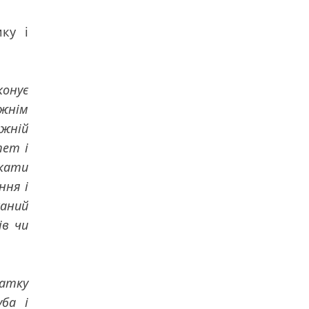
ику і
конує
вжнім
жній
тет і
якати
ння і
аний
ів чи
чатку
уба і