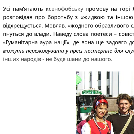
Усі пам’ятають
ксенофобську
промову на горі 
розповідав про боротьбу з «жидвою та іншою не
відхрещується. Мовляв, «жодного образливого сл
пнуться до влади. Наведу слова поетеси – совіс
«Гуманітарна аура нації», де вона ще задовго 
можуть пережовувати у пресі нестерпне для слух
інших народів - не буде шани до нашого.