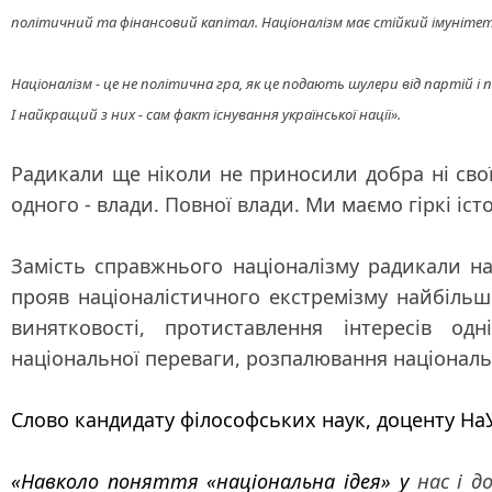
політичний та фінансовий капітал. Націоналізм має стійкий імуніте
Націоналізм - це не політична гра, як це подають шулери від партій і 
І найкращий з них - сам факт існування української нації».
Радикали ще ніколи не приносили добра ні своїй 
одного - влади. Повної влади. Ми маємо гіркі іс
Замість справжнього націоналізму радикали на
прояв націоналістичного екстремізму найбільш
винятковості, протиставлення інтересів одн
національної переваги, розпалювання національ
Слово кандидату філософських наук, доценту На
«Навколо поняття «національна ідея» у
нас і до