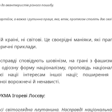
т до авантюристів різного пошибу.
партійок, а важка і рутинна праця, яка, втім, протягом століть дає свої
країні, ні світові. Це своєрідні маніяки, які
пра
торичні приклади.
справді сповідують шовінізм
, на грані з фашиз
 одіозну форму націоналізму, проповідь націона
ієї нації інтересам іншої нації; поширення 
ної ворожнечі й ненависті.
УКМА Ігореві Лосєву:
сі світоглядна плутанина. Насправді національна