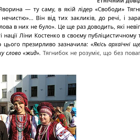
Етнічний дові
Яворина — ту саму, в якій лідер «Свободи» Тяг
чистю»... Він від тих закликів, до речі, і зар
ова в них не було». Це ще раз доводить, які неві
ті нації Ліни Костенко в своєму публіцистичному 
до цього презирливо зазначила:
«Якісь архаїчні щ
у слово «жид».
Тягнибок не розуміє, що без пова