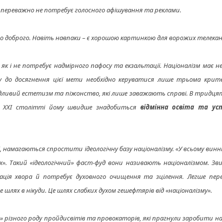
ізм переважно не потребує голосного афішування та реклами.
ого доброго. Навіть навпаки – є хорошою картинкою для ворожих телекан
як і не потребує надмірного пафосу та екзальтації. Націоналізм має н
ху до досягнення цієї мети необхідно керуватися лише трьома крите
кідливий естетизм та піжонство, які лише заважають справі. В тридця
. В ХХІ столітті йому швидше знадобиться
відмінна освіта та ус
, намагаються спростити ідеологічну базу націоналізму. «У всьому винн
дях». Такий «ідеологічний» фаст-фуд вони називають націоналізмом. Зв
нація хвора й потребує духовного очищення та зцілення. Легше пер
 Це шлях в нікуди. Це шлях слабких духом гешефтярів від «націоналізму».
» різного роду пройдисвітів та провокаторів, які прагнули заробити н