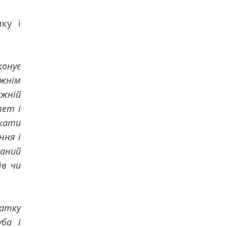
ику і
конує
вжнім
жній
тет і
якати
ння і
аний
ів чи
чатку
уба і