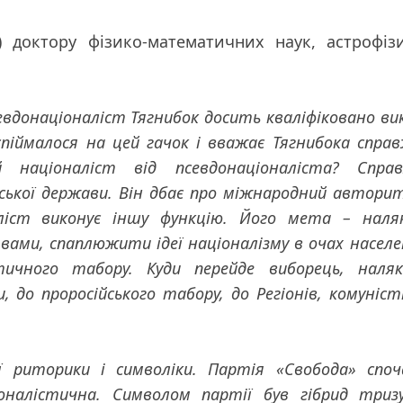
7) доктору фізико-математичних наук, астрофіз
евдонаціоналіст Тягнибок досить кваліфіковано ви
спіймалося на цей гачок і вважає Тягнибока спра
й націоналіст від псевдонаціоналіста? Справ
нської держави. Він дбає про міжнародний автори
аліст виконує іншу функцію. Його мета – нал
ми, спаплюжити ідеї націоналізму в очах населе
ичного табору. Куди перейде виборець, наляк
, до проросійського табору, до Регіонів, комуніст
ї риторики і символіки. Партія «Свобода» спо
іоналістична. Символом партії був гібрид триз