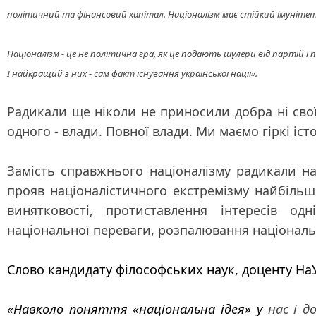
політичний та фінансовий капітал. Націоналізм має стійкий імуніте
Націоналізм - це не політична гра, як це подають шулери від партій і 
І найкращий з них - сам факт існування української нації».
Радикали ще ніколи не приносили добра ні своїй 
одного - влади. Повної влади. Ми маємо гіркі іс
Замість справжнього націоналізму радикали на
прояв націоналістичного екстремізму найбільш
винятковості, протиставлення інтересів одн
національної переваги, розпалювання національ
Слово кандидату філософських наук, доценту На
«Навколо поняття «національна ідея» у
нас і до