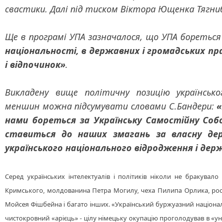
свастики. Далі під тиском Віктора Ющенка Тягнибо
Ще в
програмі УПА зазначалося, що УПА бореться
національності, в державних і громадських пра
і відпочинок»
.
Викладену вище політичну позицію українсько
меншин можна підсумувати словами С.Бандери:
«
нами бореться за Українську Самостійну Со
ставиться до наших змагань за власну де
українського національного відродження і де
Серед українських інтелектуалів і політиків ніколи не бракувал
Кримського, молдованина Петра Могилу, чеха Пилипа Орлика, рос
Мойсея Фішбейна і багато інших.
«Український буржуазний націонал
чистокровний «арієць» - цілу німецьку окупацію проголодував в «унте