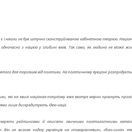
м не є і ніколи не був штучно сконструйованою кабінетною теорією. Націон
я одночасно з нацією у глибині віків. Так само, як людина не може ж
ятого для торгашів від політики. На політичному аукціоні розпродуєтьс
ки, які на хвилі націонал-популізму вже вкотре марно прагнуть прол
ями лише дискредитують ідею нації.
иміряти рейтингами й описати звичними політологічними катего
Він не визнає поділу українців на «помаранчевих», «біло-синіх» та 