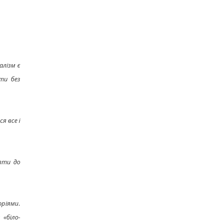
алізм є
ити без
я все і
ізти до
ріями.
«біло-