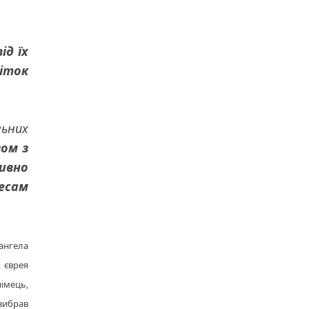
ід їх
біток
льних
ом з
ивно
есам
ангела
 єврея
імець,
 вибрав