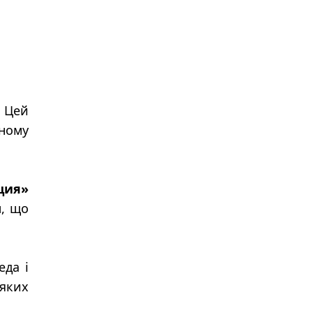
. Цей
жному
ция»
м, що
еда і
 яких