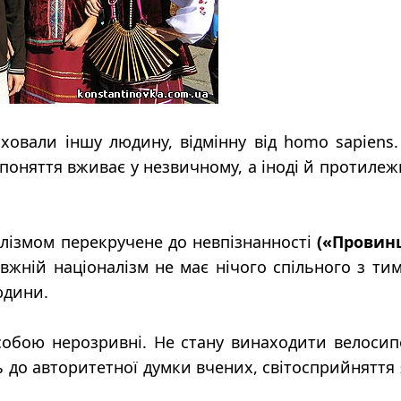
иховали іншу людину, відмінну від homo sapiens
і поняття вживає у незвичному, а іноді й протиле
алізмом перекручене до невпізнанності
(«Провин
жній націоналізм не має нічого спільного з ти
юдини.
собою нерозривні. Не стану винаходити велосип
ь до авторитетної думки вчених, світосприйняття