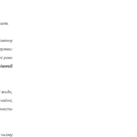
алів.
езмінну
ріями:
ті роки
пішний
і жиди,
ичайно,
енести
а ньому