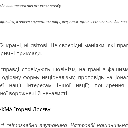
т до авантюристів різного пошибу.
партійок, а важка і рутинна праця, яка, втім, протягом століть дає свої
країні, ні світові. Це своєрідні маніяки, які
пра
торичні приклади.
справді сповідують шовінізм
, на грані з фашиз
 одіозну форму націоналізму, проповідь націона
ієї нації інтересам іншої нації; поширення 
ної ворожнечі й ненависті.
УКМА Ігореві Лосєву:
сі світоглядна плутанина. Насправді національна