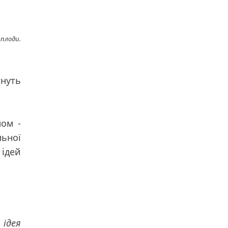
 плоди.
гнуть
мом -
льної
ідей
 ідея