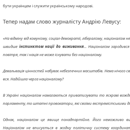
бути українцем і служити українському народові.
Тепер н
адам слово журналісту Андрію Левусу:
«На відміну від комунізму, соціал-демократії, лібералізму, націоналіз
швидше
інстинктом нації до виживання
... Націоналізм зародивс
повітря, так і нація не може існувати без націоналізму.
Девальвація цінностей набуває небезпечних масштабів. Нема нічого св
вся. Надійшла черга націоналізму?
В Україні націоналізм намагаються приватизувати то яскраві вожди
парламенту, то штатні провокатори, які своїми екстремістськими ді
Однак, націоналізм це явище понадпартійне. Його неможливо в
Націоналізм не вписується в жодну політичну систему координат. 