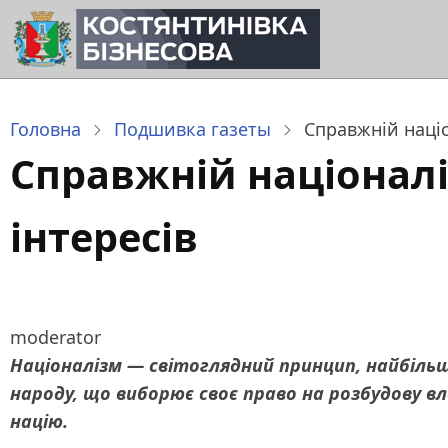
Перейти
до
основного
вмісту
Головна
Подшивка газеты
Справжній націо
Справжній націоналі
інтересів
moderator
Націоналізм
— світоглядний принцип, найбіл
народу, що виборює своє право на розбудову 
націю.