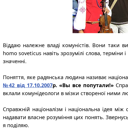
Віддаю належне
владі комуністів. Вони таки в
homo soveticus навіть зрозумілі слова, терміни 
значенні.
П
оняття, яке радянська людина називає націон
№42 від 17.10.2007
р. «Вы все попутали!
»
Справ
вклали комунідеологи в мізки створеної ними л
Справжній націоналізм і національна ідея
між 
надавати власне розуміння цих понять. Звернус
я поділяю.