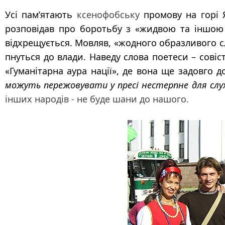
Усі пам’ятають
ксенофобську
промову на горі 
розповідав про боротьбу з «жидвою та іншою не
відхрещується. Мовляв, «жодного образливого сл
пнуться до влади. Наведу слова поетеси – совіс
«Гуманітарна аура нації», де вона ще задовго 
можуть пережовувати у пресі нестерпне для слух
інших народів - не буде шани до нашого.