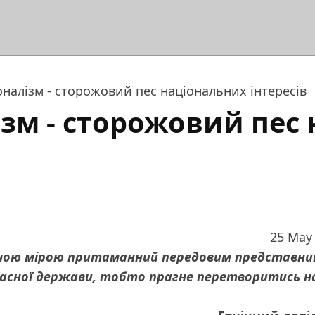
налізм - сторожовий пес національних інтересів
зм - сторожовий пес
25 May
ьшою мірою притаманний передовим представн
власної держави, тобто прагне перетворитись н