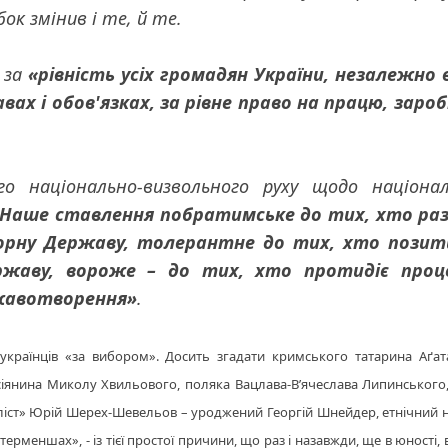
к змінив і те, й те.
 за
«рівність усіх громадян України, незалежно в
вах і обов'язках, за рівне право на працю, заро
го національно-визвольного руху щодо націона
Наше ставлення побратимське до тих, хто раз
борну Державу, толерантне до тих, хто позит
ржаву, вороже – до тих, хто протидіє проц
ржавотворення»
.
о українців «за вибором». Досить згадати кримського татарина Аґат
іянина Миколу Хвильового, поляка Вацлава-В’ячеслава Липинського,
іст» Юрій Шерех-Шевельов – уроджений Георгій Шнейдер, етнічний н
рменшах», - із тієї простої причини, що раз і назавжди, ще в юності,