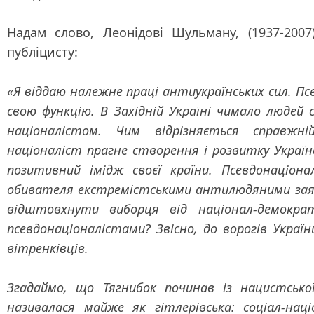
Надам слово
, Леонідові Шульману, (1937-200
публіцисту:
«Я відда
ю належне праці антиукраїнських сил. Пс
свою функцію. В Західній Україні чимало людей 
націоналістом. Чим відрізняється справжні
націоналіст прагне створення і розвитку Украї
позитивний імідж своєї країни. Псевдонаціон
обивателя екстремістськими антилюдяними заява
відштовхнути виборця від націонал-демократ
псевдонаціоналістами? Звісно, до ворогів України
вітренківців.
Згадаймо, що Тягнибок починав із нацистсько
називалася майже як гітлерівська: соціал-нац