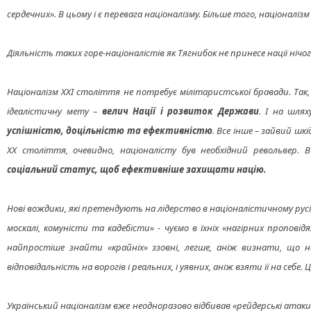
сердечних». В цьому і є перевага націоналізму. Більше того, націонал
Діяльність таких горе-націоналістів як Тягнибок не принесе нації ніч
Націоналізм ХХІ століття не потребує мілітаристської бравади. Так, 
ідеалістичну мету –
велич Нації і розвиток Держави
. І на шля
успішністю, доцільністю та ефективністю
. Все інше – зайвий ш
ХХ століття, очевидно, націоналісту був необхідний револьвер
соціальний статус, щоб ефективніше захищати націю.
Нові вождики, які претендують на лідерство в націоналістичному русі
москалі, комуністи та кадебісти» - чуємо в їхніх «нагірних пропові
найпростіше знайти «крайніх» ззовні, легше, аніж визнати, що 
відповідальність на ворогів і реальних, і уявних, аніж взяти її на себе.
Український націоналізм вже неодноразово відбивав «рейдерські атаки