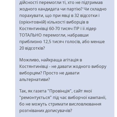
аналіз
дійсності перемогли ті, хто не підтримав
від
жодного кандидата чи партію? Чи складно
perebendya
порахувати, що при явці в 32 відсотки і
(орієнтовній) кількості виборців в
Костянтинівці 60-70 тисяч ПР і її лідер
ТОТАЛЬНО перемогли, набравши
приблизно 12,5 тисяч голосів, або менше
20 відсотків?
Можливо, найкраща агітація в
Костянтинівці - не давати жодного вибору
виборцям? Просто не давати
альтернативи?
Так, як газета "Провінція", сайт якої
"ремонтується" під час виборчої кампанії,
бо не можуть стримати висловлювання
розгніваних дописувачів?