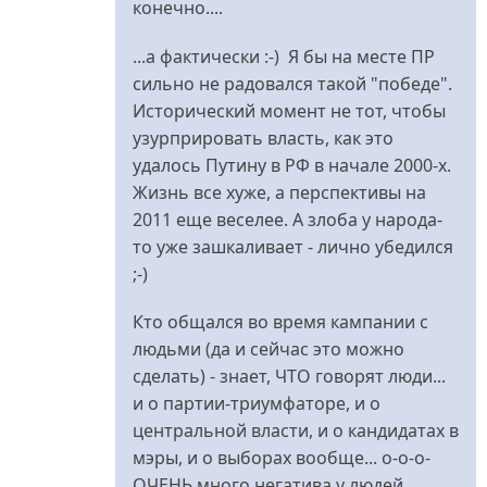
конечно....
...а фактически :-) Я бы на месте ПР
сильно не радовался такой "победе".
Исторический момент не тот, чтобы
узурприровать власть, как это
удалось Путину в РФ в начале 2000-х.
Жизнь все хуже, а перспективы на
2011 еще веселее. А злоба у народа-
то уже зашкаливает - лично убедился
;-)
Кто общался во время кампании с
людьми (да и сейчас это можно
сделать) - знает, ЧТО говорят люди...
и о партии-триумфаторе, и о
центральной власти, и о кандидатах в
мэры, и о выборах вообще... о-о-о-
ОЧЕНЬ много негатива у людей