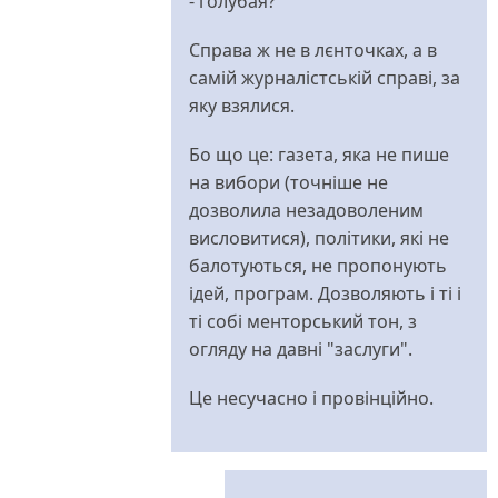
- голубая?
Справа ж не в лєнточках, а в
самій журналістській справі, за
яку взялися.
Бо що це: газета, яка не пише
на вибори (точніше не
дозволила незадоволеним
висловитися), політики, які не
балотуються, не пропонують
ідей, програм. Дозволяють і ті і
ті собі менторський тон, з
огляду на давні "заслуги".
Це несучасно і провінційно.