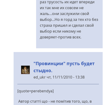
раз трусость их идет впереди
;-)
их так мне их совсем не
від
жаль...они заслужили свой
ed_ukr
выбор...Но я горд за тех кто без
страха пришел и сделал свой
выбор если никому не
доверяет-против всех.
"Провинции" пусть будет
стыдно.
ed_ukr
чт, 11/11/2010 - 13:38
У
відповідь
[quote=perebendya]
до
Цікавий
Автор статті що - не помітив того, що, в