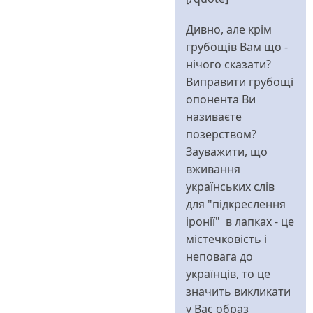
Дивно, але крім
грубощів Вам що -
нічого сказати?
Виправити грубощі
опонента Ви
називаєте
позерством?
Зауважити, що
вживання
українських слів
для "підкреслення
іронії" в лапках - це
містечковість і
неповага до
українців, то це
значить викликати
у Вас образ