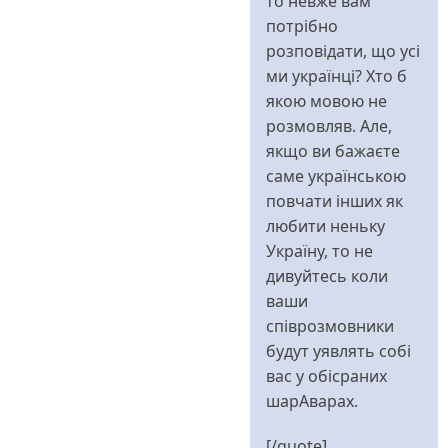
то невже вам
потрібно
розповідати, що усі
ми українці? Хто б
якою мовою не
розмовляв. Але,
якщо ви бажаєте
саме українською
повчати інших як
любити неньку
Україну, то не
дивуйтесь коли
ваши
співрозмовники
будут уявлять собі
вас у обісраних
шарАварах.
[/quote]