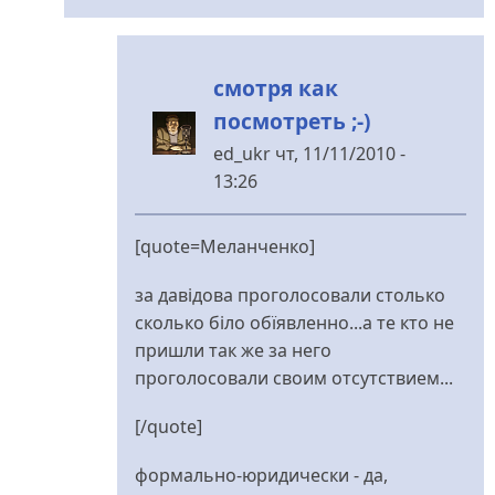
смотря как
посмотреть ;-)
ed_ukr
чт, 11/11/2010 -
13:26
У
відповідь
[quote=Меланченко]
до
за
за давідова проголосовали столько
давідова
сколько біло обїявленно...а те кто не
проголосовали
пришли так же за него
від
проголосовали своим отсутствием...
Меланченко
[/quote]
формально-юридически - да,