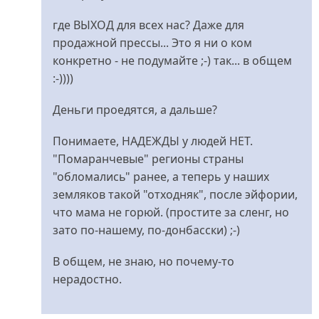
до
«Ни
где ВЫХОД для всех нас? Даже для
за
продажной прессы... Это я ни о ком
кого»
конкретно - не подумайте ;-) так... в общем
проглосовали
:-))))
від
Деньги проедятся, а дальше?
lol
Понимаете, НАДЕЖДЫ у людей НЕТ.
"Помаранчевые" регионы страны
"обломались" ранее, а теперь у наших
земляков такой "отходняк", после эйфории,
что мама не горюй. (простите за сленг, но
зато по-нашему, по-донбасски) ;-)
В общем, не знаю, но почему-то
нерадостно.