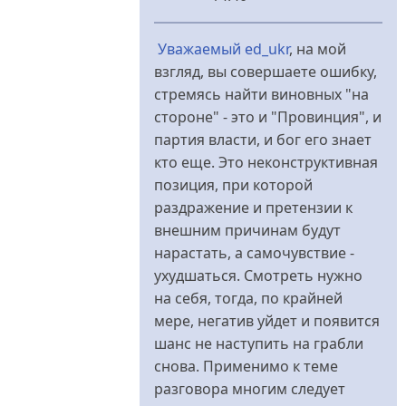
У
відповідь
Уважаемый ed_ukr
, на мой
до
взгляд, вы совершаете ошибку,
смотря
стремясь найти виновных "на
как
стороне" - это и "Провинция", и
посмотреть
партия власти, и бог его знает
;-)
кто еще. Это неконструктивная
від
позиция, при которой
ed_ukr
раздражение и претензии к
внешним причинам будут
нарастать, а самочувствие -
ухудшаться. Смотреть нужно
на себя, тогда, по крайней
мере, негатив уйдет и появится
шанс не наступить на грабли
снова. Применимо к теме
разговора многим следует