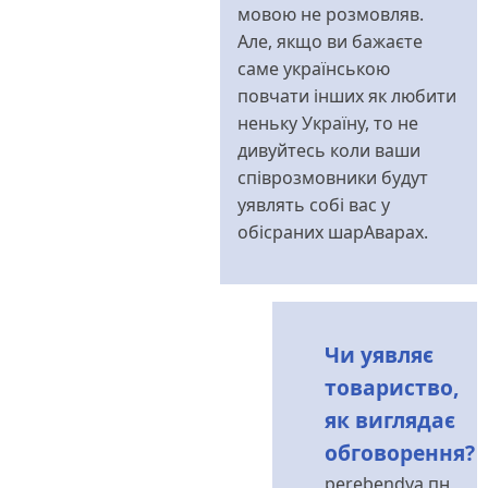
мовою не розмовляв.
Але, якщо ви бажаєте
саме українською
повчати інших як любити
неньку Україну, то не
дивуйтесь коли ваши
співрозмовники будут
уявлять собі вас у
обісраних шарАварах.
Чи уявляє
товариство,
як виглядає
обговорення?
perebendya
пн,