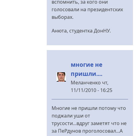
вспомнить, за кого они
голосовали на президентских
выборах.
Анюта, студентка ДонНУ.
многие не
пришли....
Меланченко
чт,
11/11/2010 - 16:25
У
відповідь
Многие не пришли потому что
до
поджали уши от
смотря
трусости...вдруг заметят что не
как
за ПеРдунов проголосовал...А
посмотреть