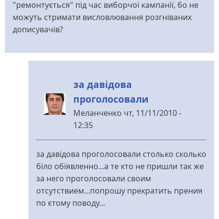
"ремонтується" під час виборчої кампанії, бо не
можуть стримати висловлювання розгніваних
дописувачів?
за давідова
проголосовали
Меланченко
чт, 11/11/2010 -
12:35
У
відповідь
за давідова проголосовали столько сколько
до
біло обїявленно...а те кто не пришли так же
Цікавий
за него проголосовали своим
аналіз
отсутствием...попрошу прекратить прения
від
по єтому поводу...
perebendya