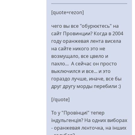
У
відповідь
[quote=rezon]
до
Я
чего вы все "обурюєтесь" на
не
сайт Провинции? Когда в 2004
понимаю
году оранжевая лента висела
від
на сайте никого это не
rezon
возмущало, все цвело и
пахло... А сейчас он просто
выключился и все... и это
гораздо лучше, иначе, все бы
друг другу морды перебили :)
[/quote]
То у "Провінциі" тепер
індульгенція? На одних виборах
- оранжевая лєнточка, на інших