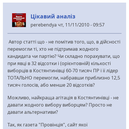
Цікавий аналіз
perebendya
чт, 11/11/2010 - 09:57
Автор статті що - не помітив того, що, в дійсності
перемогли ті, хто не підтримав жодного
кандидата чи партію? Чи складно порахувати, що
при явці в 32 відсотки і (орієнтовній) кількості
виборців в Костянтинівці 60-70 тисяч ПР і її лідер
ТОТАЛЬНО перемогли, набравши приблизно 12,5
тисяч голосів, або менше 20 відсотків?
Можливо, найкраща агітація в Костянтинівці - не
давати жодного вибору виборцям? Просто не
давати альтернативи?
Так, як газета "Провінція", сайт якої