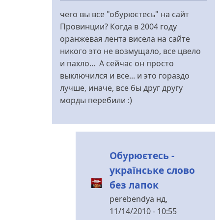
відповідь
чего вы все "обурюєтесь" на сайт
до
Провинции? Когда в 2004 году
"Провинции"
оранжевая лента висела на сайте
пусть
никого это не возмущало, все цвело
будет
и пахло... А сейчас он просто
стыдно.
выключился и все... и это гораздо
від
лучше, иначе, все бы друг другу
ed_ukr
морды перебили :)
Обурюєтесь -
українське слово
без лапок
perebendya
нд,
11/14/2010 - 10:55