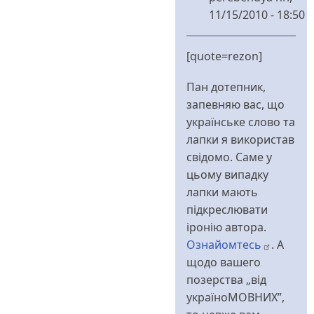
11/15/2010 - 18:50
У
відповідь
[quote=rezon]
до
:)
Пан дотепник,
від
запевняю вас, що
rezon
українське слово та
лапки я використав
свідомо. Саме у
цьому випадку
лапки мають
підкреслювати
іронію автора.
Ознайомтесь
. А
щодо вашего
позерства „від
україноМОВНИХ”,