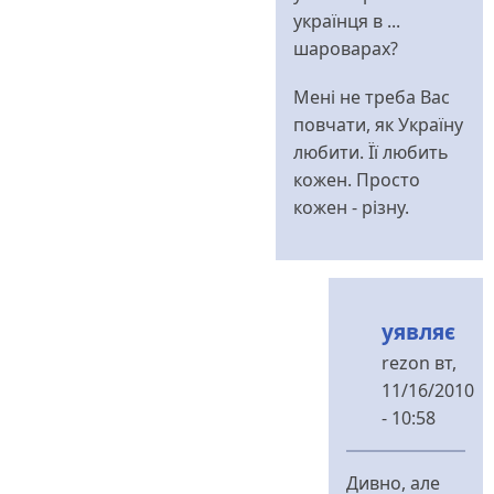
українця в ...
шароварах?
Мені не треба Вас
повчати, як Україну
любити. Її любить
кожен. Просто
кожен - різну.
уявляє
rezon
вт,
11/16/2010
- 10:58
У
відповідь
Дивно, але