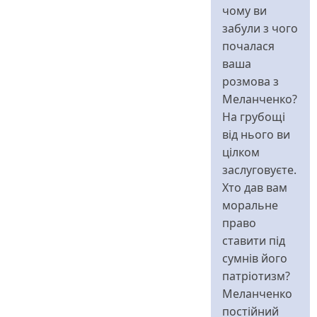
до
чому ви
Чи
забули з чого
уявляє
почалася
товариство,
ваша
як
розмова з
виглядає
Меланченко?
обговорення
На грубощі
від
від нього ви
perebendya
цілком
заслуговуєте.
Хто дав вам
моральне
право
ставити під
сумнів його
патріотизм?
Меланченко
постійний