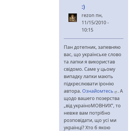
:)
rezon
пн,
11/15/2010 -
10:15
У
відповідь
Пан дотепник, запевняю
до
вас, що українське слово
Обурюєтесь
та лапки я використав
-
свідомо. Саме у цьому
українське
випадку лапки мають
слово
підкреслювати іронію
без
автора.
Ознайомтесь
. А
лапок
щодо вашего позерства
від
„від україноМОВНИХ”, то
perebendya
невже вам потрібно
розповідати, що усі ми
українці? Хто б якою