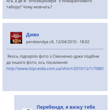
Ага, а де ж "опозиціонери" з помаранчєвого
табору? Чому мовчать?
Диво
perebendya
сб, 12/04/2010 - 18:02
Якось підозріло фото з Сімонєнко дуже подібне
до іншого фото, ось посилання:
http://www.istpravda.com.ua/short/2010/12/1/7080/
Перебендя, я вижу тебе