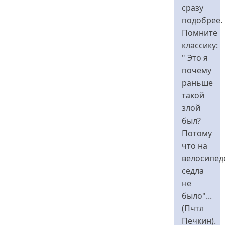
сразу
подобрее.
Помните
классику:
" Это я
почему
раньше
такой
злой
был?
Потому
что на
велосипед
седла
не
было"...
(Пчтл
Печкин).