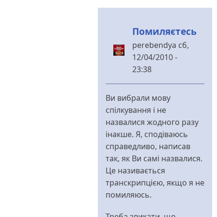
за
науку
Помиляєтесь
від
perebendya
perebendya
сб,
12/04/2010 -
23:38
У
відповідь
Ви вибрали мову
до
спілкування і не
Перебендя,мое
назвалися жодного разу
имя
інакше. Я, сподіваюсь
и
справедливо, написав
від
так, як Ви самі назвалися.
Владимир
Це називається
Иванович
транскрипцією, якщо я не
помиляюсь.
Треба звикати, що