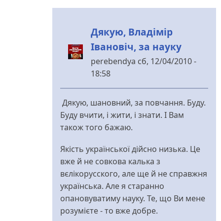
Дякую, Владімір
Івановіч, за науку
perebendya
сб, 12/04/2010 -
18:58
У
відповідь
Дякую, шановний, за повчання. Буду.
до
Буду вчити, і жити, і знати. І Вам
Перебендя,
також того бажаю.
я
вижу
Якість української дійсно низька. Це
тебе
вже й не совкова калька з
від
вєлікорусского, але ще й не справжня
Владимир
українська. Але я старанно
Иванович
опановуватиму науку. Те, що Ви мене
розумієте - то вже добре.