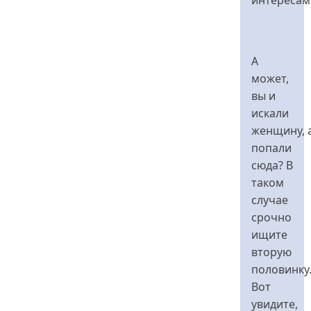
А
может,
вы и
искали
женщину, 
попали
сюда? В
таком
случае
срочно
ищите
вторую
половинку
Вот
увидите,