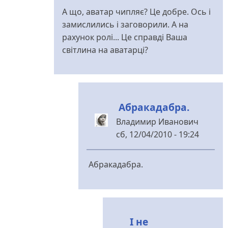
А що, аватар чипляє? Це добре. Ось і
замислились і заговорили. А на
рахунок ролі... Це справді Ваша
світлина на аватарці?
Абракадабра.
Владимир Иванович
сб, 12/04/2010 - 19:24
У
відповідь
Абракадабра.
до
Дякую,
Владімір
Івановіч,
І не
за