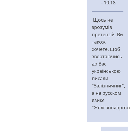
- 10:18
У
відповідь
Щось не
до
зрозумів
)))
претензій. Ви
від
також
зализничны
хочете, щоб
звертаючись
до Вас
українською
писали
"Залізничниг",
а на русском
язикє
"Желєзнодорожн