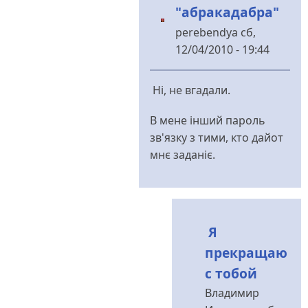
"абракадабра"
науку
від
perebendya
сб,
perebendya
12/04/2010 - 19:44
У
відповідь
Ні, не вгадали.
до
Абракадабра.
В мене інший пароль
від
зв'язку з тими, кто дайот
Владимир
мнє заданіє.
Иванович
Я
прекращаю
с тобой
Владимир