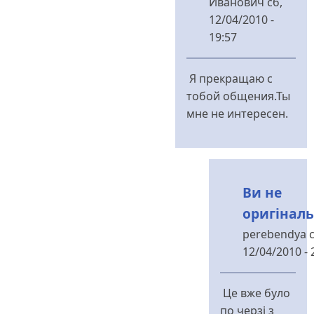
Иванович
сб,
12/04/2010 -
19:57
У
відповідь
Я прекращаю с
до
тобой общения.Ты
І
мне не интересен.
не
"абракадабра"
від
perebendya
Ви не
оригінал
perebendya
с
12/04/2010 - 
У
відповідь
Це вже було
до
по черзі з