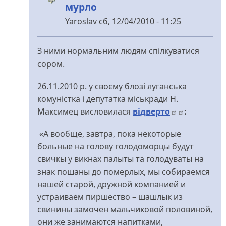
мурло
Yaroslav
сб, 12/04/2010 - 11:25
У
відповідь
З ними нормальним людям спілкуватися
до
сором.
спасибо,
приятно
26.11.2010 р. у своєму блозі луганська
від
комуністка і депутатка міськради Н.
Hyrma
Максимец висловилася
відверто
:
«А вообще, завтра, пока некоторые
больные на голову голодоморцы будут
свичкы у викнах палыты та голодуваты на
знак пошаны до померлых, мы собираемся
нашей старой, дружной компанией и
устраиваем пиршество – шашлык из
свинины замочен мальчиковой половиной,
они же занимаются напитками,