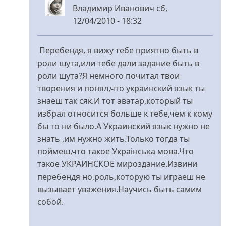
Владимир Иванович
сб,
12/04/2010 - 18:32
У
відповідь
Перебендя, я вижу тебе приятно быть в
до
роли шута,или тебе дали задание быть в
Диво
роли шута?Я немного почитал твои
від
творения и понял,что украинский язык ты
perebendya
знаеш так сяк.И тот аватар,который ты
избрал относится больше к тебе,чем к кому
бы то ни было.А Украинский язык нужно не
знать ,им нужно жить.Только тогда ты
поймеш,что такое Украінська мова.Что
такое УКРАИНСКОЕ мироздание.Извини
перебендя но,роль,которую ты играеш не
вызывает уважения.Научись быть самим
собой.