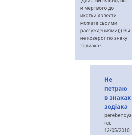
Действительно, вы
до
и мертвого до
Помиляєтесь
икотки довести
від
можете своими
perebendya
рассуждениями))) Вы
не козерог по знаку
зодиака?
Не
петраю
в знаках
зодіака
perebendya
нд,
12/05/2010