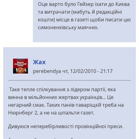
відповідь
Оце варто було Гейзер їхати до Києва
до
та витрачати (мабуть й редакційні
«Именитый
кошти) місце в газеті щоби писати цю
собеседник»
симоненківську маячню.
-
звичайне
комуняцьке
мурло
Жах
від
Yaroslav
perebendya
чт, 12/02/2010 - 21:17
Таке тепле спілкування з лідером партії, яка
винна в мільйонних жертвах українців... Це
негарний смак. Таких панів-таваріщєй треба на
Нюрнберг 2, а не на шпальти газет.
Дивуюся неперебірливості провінційної преси.