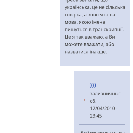
українська, це не сільська
говірка, а зовсім інша
мова, якою імена
пишуться в транскрипції.
Це я так вважаю, а Ви
можете вважати, або
назватися інакше.
)))
зализничныг
сб,
12/04/2010 -
23:45
У
відповідь