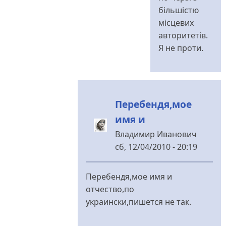
Я
більшістю
прекращаю
місцевих
с
авторитетів.
тобой
Я не проти.
від
Владимир
Иванович
Перебендя,мое
имя и
Владимир Иванович
сб, 12/04/2010 - 20:19
У
відповідь
Перебендя,мое имя и
до
отчество,по
Дякую,
украински,пишется не так.
Владімір
Івановіч,