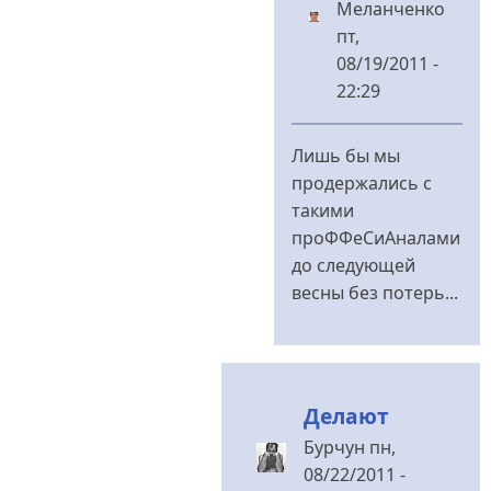
Меланченко
пт,
08/19/2011 -
22:29
У
відповідь
Лишь бы мы
до
продержались с
такими
Если
проФФеСиАналами
эти
до следующей
дороги
весны без потерь...
продержутся
від
Владимир
Иванович
Делают
Бурчун
пн,
08/22/2011 -