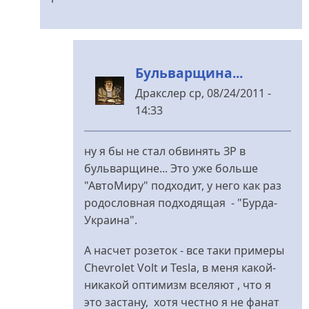
стоит
від
Дракслер
Бульварщина...
Дракслер
ср, 08/24/2011 -
14:33
У
відповідь
ну я бы не стал обвинять ЗР в
до
бульварщине... Это уже больше
машину
"АвтоМиру" подходит, у него как раз
можно
родословная подходящая - "Бурда-
будет
Украина".
зарядить
от
А насчет розеток - все таки примеры
розетки...
Chevrolet Volt и Tesla, в меня какой-
від
никакой оптимизм вселяют , что я
_Mr.
это застану, хотя честно я не фанат