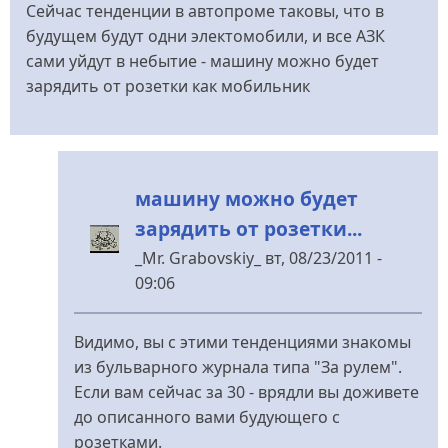
Сейчас тенденции в автопроме таковы, что в
будущем будут одни электомобили, и все АЗК
сами уйдут в небытие - машину можно будет
зарядить от розетки как мобильник
машину можно будет
зарядить от розетки...
_Mr. Grabovskiy_
вт, 08/23/2011 -
09:06
У
відповідь
Видимо, вы с этими тенденциями знакомы
до
из бульварного журнала типа "За рулем".
Касательно
Если вам сейчас за 30 - врядли вы доживете
темы
до описанного вами будующего с
кассы
розетками.