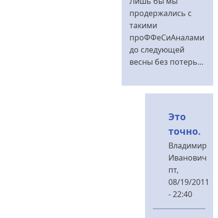
Лишь бы мы
до
продержались с
такими
Если
проФФеСиАналами
эти
до следующей
дороги
весны без потерь...
продержутся
від
Владимир
Иванович
Это
точно.
Владимир
Иванович
пт,
08/19/2011
- 22:40
У