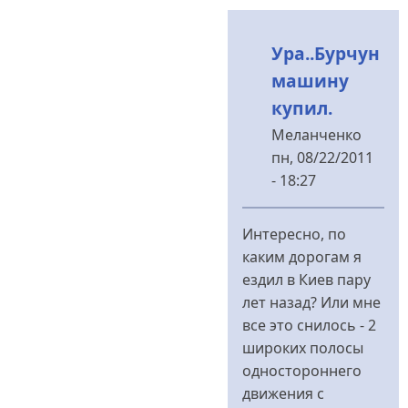
Ура..Бурчун
машину
купил.
Меланченко
пн, 08/22/2011
- 18:27
У
відповідь
Интересно, по
до
каким дорогам я
Делают
ездил в Киев пару
від
лет назад? Или мне
Бурчун
все это снилось - 2
широких полосы
одностороннего
движения с