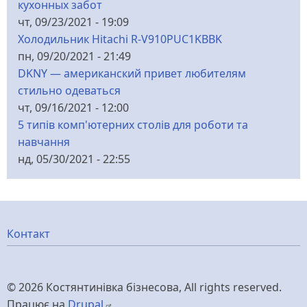
кухонных забот
чт, 09/23/2021 - 19:09
Холодильник Hitachi R-V910PUC1KBBK
пн, 09/20/2021 - 21:49
DKNY — американский привет любителям
стильно одеваться
чт, 09/16/2021 - 12:00
5 типів комп'ютерних столів для роботи та
навчання
нд, 05/30/2021 - 22:55
Меню
Контакт
нижнього
© 2026 Костянтинівка бізнесова, All rights reserved.
колонтитулу
Працює на
Drupal