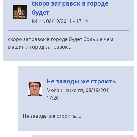
скоро заправок в городе
будет
lol
пт, 08/19/2011 - 17:14
скоро заправок в городе будет больше чем
машин :( город заправок...
Не заводы же строить....
Меланченко
пт, 08/19/2011 -
17:20
У
відповідь
Не заводы же строить....
до
скоро
заправок