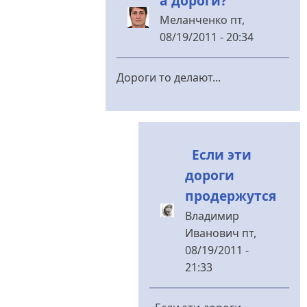
а дороги?
Меланченко
пт,
08/19/2011 - 20:34
У
відповідь
Дороги то делают...
до
Ну
да,нафиг
Если эти
заводы,детские
дороги
від
Владимир
продержутся
Иванович
Владимир
Иванович
пт,
08/19/2011 -
21:33
У
відповідь