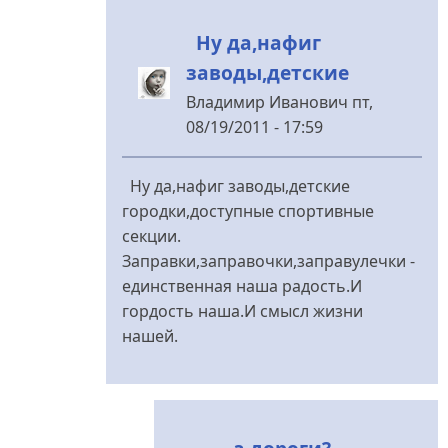
в
Ну да,нафиг
городе
заводы,детские
будет
від
Владимир Иванович
пт,
lol
08/19/2011 - 17:59
У
відповідь
Ну да,нафиг заводы,детские
до
городки,доступные спортивные
Не
секции.
заводы
Заправки,заправочки,заправулечки -
же
единственная наша радость.И
строить....
гордость наша.И смысл жизни
від
нашей.
Меланченко