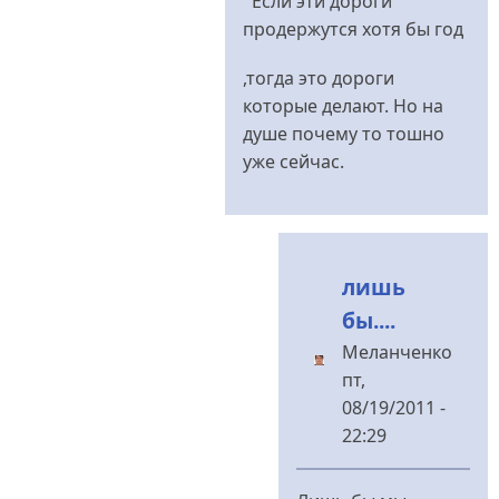
Если эти дороги
до
продержутся хотя бы год
а
дороги?
,тогда это дороги
від
которые делают. Но на
Меланченко
душе почему то тошно
уже сейчас.
лишь
бы....
Меланченко
пт,
08/19/2011 -
22:29
У
відповідь