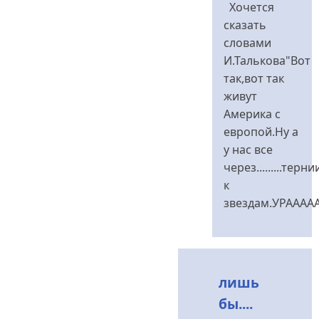
відповідь
Хочется
до
сказать
лишь
словами
бы....
И.Талькова"Вот
від
так,вот так
Меланченко
живут
Америка с
европой.Ну а
у нас все
через.........терни
к
звездам.УРАААААА
лишь
бы....