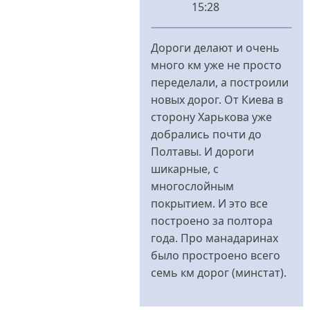
15:28
У
відповідь
Дороги делают и очень
до
много км уже не просто
а
переделали, а построили
дороги?
новых дорог. От Киева в
від
сторону Харькова уже
Меланченко
добрались почти до
Полтавы. И дороги
шикарные, с
многослойным
покрытием. И это все
построено за полтора
года. Про манадаринах
было простроено всего
семь км дорог (минстат).