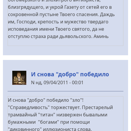
близгрядущего, и укрой Газету от сетей его в
сокровенной пустыне Твоего спасения. Даждь
им, Господи, крепость и мужество твердаго
исповедания имени Твоего святого, да не
отступлю страха ради дьявольского. Аминь
И снова "добро" победило
N
нд, 09/04/2011 - 00:01
И снова "добро" победило "зло"!
"Справедливость" торжествует. Престарелый
трамвайный "титан" низвержен бывалыми
бумажными "богами" при помощи
"диковинного" иллюзиониста слова.