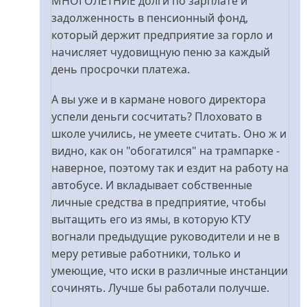
МНОГОЛЕТНИЕ долги по зарплате и
від
задолженность в пенсионный фонд,
belial
который держит предприятие за горло и
начисляет чудовищную пеню за каждый
день просрочки платежа.
А вы уже и в кармане нового директора
успели деньги сосчитать? Плоховато в
школе учились, не умеете считать. Оно ж и
видно, как он "обогатился" на трампарке -
наверное, поэтому так и ездит на работу на
автобусе. И вкладывает собственные
личные средства в предприятие, чтобы
вытащить его из ямы, в которую КТУ
вогнали предыдущие руководители и не в
меру ретивые работники, только и
умеющие, что иски в различные инстанции
сочинять. Лучше бы работали получше.