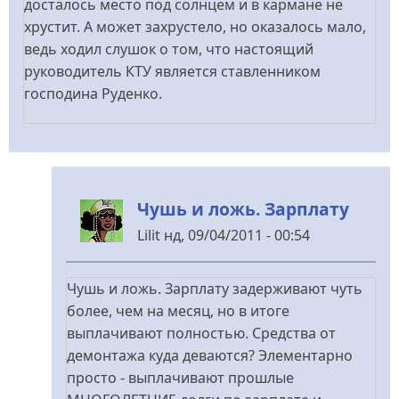
досталось место под солнцем и в кармане не
хрустит. А может захрустело, но оказалось мало,
ведь ходил слушок о том, что настоящий
руководитель КТУ является ставленником
господина Руденко.
Чушь и ложь. Зарплату
Lilit
нд, 09/04/2011 - 00:54
У
відповідь
Чушь и ложь. Зарплату задерживают чуть
до
более, чем на месяц, но в итоге
Не
выплачивают полностью. Средства от
всё
демонтажа куда деваются? Элементарно
так
просто - выплачивают прошлые
просто...