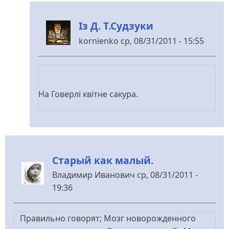
Із Д. Т.Судзуки
kornienko
ср, 08/31/2011 - 15:55
У
відповідь
до
Кстати
На Говерлі квітне сакура.
...
від
Меланченко
Старый как малый.
Владимир Иванович
ср, 08/31/2011 -
19:36
Правильно говорят; Мозг новорожденного