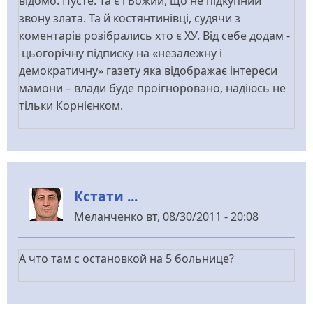
відомо. Пусте. Та є і Божий, що не підкупний
звону злата. Та й костянтинівці, судячи з
коментарів розібрались хто є ХУ. Від себе додам -
цьогорічну підписку на «незалежну і
демократичну» газету яка відображає інтереси
мамони – влади буде проігноровано, надіюсь не
тільки Корнієнком.
Кстати ...
Меланченко
вт, 08/30/2011 - 20:08
А что там с остановкой на 5 больнице?