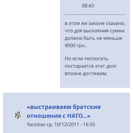
08:43
У
відповідь
в этом же законе сказано,
до
что для выселения сумма
Друже,
должна быть не меньше
ты
9000 грн..
опоздал...
від
Но если теплосеть
BackToRoots
постарается этот долг
вполне достижим.
«выстраиваем братские
отношения с НАТО...»
Yaroslav
ср, 10/12/2011 - 16:50