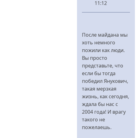
11:12
У
відповідь
до
После майдана мы
Вы
хоть немного
не
пожили как люди.
стеми
Вы просто
людьми
представьте, что
від
если бы тогда
Владимир
победил Янукович,
Иванович
такая мерзкая
жизнь, как сегодня,
ждала бы нас с
2004 года! И врагу
такого не
пожелаешь.