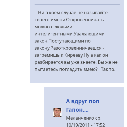
У
відповідь
Ни в коем случае не называйте
до
своего имени.Откровенничать
Правильно....
можно с людьми
від
интелигентными.Уважающими
Меланченко
закон.Поступающими по
закону.Разоткровенничаешся -
загремишь к Кирееву.Ну а как он
разбирается вы уже знаете. Вы же не
пытаетесь погладить змею? Так то.
А вдруг поп
Гапон....
Меланченко
ср,
10/19/2011 - 17:52