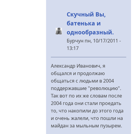
Скучный Вы,
батенька и
однообразный.
Бурчун
пн, 10/17/2011 -
13:17
У
відповідь
Александр Иванович, я
до
общался и продолжаю
Бурчун
общаться с людьми в 2004
ты
поддержавшие "революцию".
не
Так вот по их же словам после
прав...
2004 года они стали проедать
від
то, что накопили до этого года
Меланченко
и очень жалели, что пошли на
майдан за мыльным пузырем.