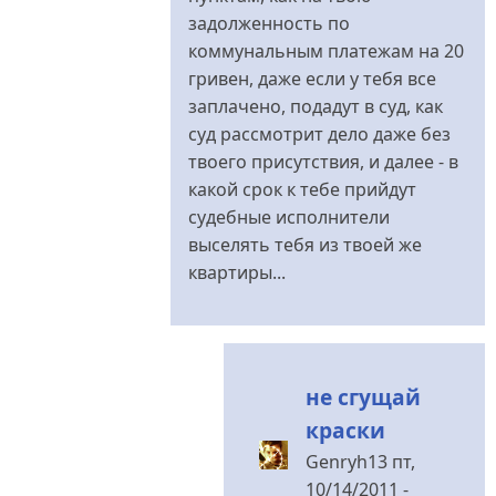
эим
задолженность по
согласен.
коммунальным платежам на 20
від
гривен, даже если у тебя все
Genryh13
заплачено, подадут в суд, как
суд рассмотрит дело даже без
твоего присутствия, и далее - в
какой срок к тебе прийдут
судебные исполнители
выселять тебя из твоей же
квартиры...
не сгущай
краски
Genryh13
пт,
10/14/2011 -