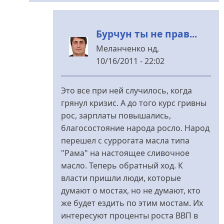
Бурчун ты не прав...
Меланченко
нд,
10/16/2011 - 22:02
У
відповідь
Это все при ней случилось, когда
до
грянул кризис. А до того курс гривны
Наивный
рос, зарплаты повышались,
від
благосостояние народа росло. Народ
Бурчун
перешел с суррогата масла типа
"Рама" на настоящее сливочное
масло. Теперь обратный ход. К
власти пришли люди, которые
думают о мостах, но не думают, кто
же будет ездить по этим мостам. Их
интересуют проценты роста ВВП в