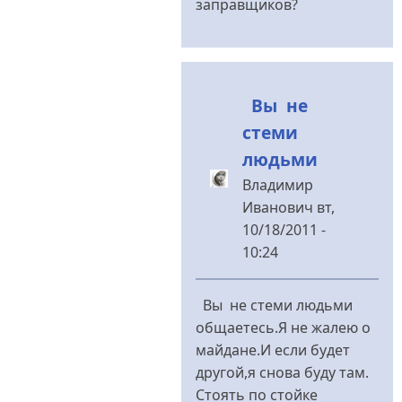
заправщиков?
Вы не
стеми
людьми
Владимир
Иванович
вт,
10/18/2011 -
10:24
У
відповідь
Вы не стеми людьми
до
общаетесь.Я не жалею о
Скучный
майдане.И если будет
Вы,
другой,я снова буду там.
батенька
Стоять по стойке