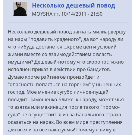
Несколько дешевый повод
Владимир
Иванович
MOYSHA
пт, 10/14/2011 - 21:50
Несколько дешевый повод загнать милиардершу
на нары "подавить краденого", да вот народу ли
что нибудь достанется....кроме цен и условий
жизни вместе со взаимодействием с власть
имущими? Дешевый-потому что скоропостижно
исполнен приказ в действии про бандитов.
Думаю кроме рэйтингов произойдет и
"опасность попасться на горячем" у нынешних
господ. Мое мнение сугубо личное-пущай
посидит Тимошенко ближе к народу, может чья-
то взятка или махинация после такого "промо-
суда" не осуществится из-за банального страха
оказаться на нарах. Во всем мире преступления
для всех и за все наказуемы! Почему я вижу в