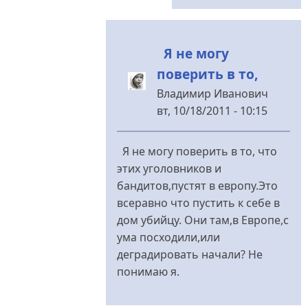
Я не могу
поверить в то,
Владимир Иванович
вт, 10/18/2011 - 10:15
У
відповідь
Я не могу поверить в то, что
до
этих уголовников и
Бурчун
бандитов,пустят в европу.Это
ты
всеравно что пустить к себе в
не
дом убийцу. Они там,в Европе,с
прав...
ума посходили,или
від
деградировать начали? Не
Меланченко
понимаю я.