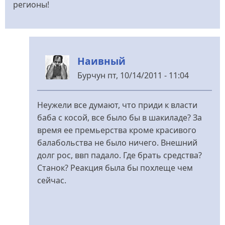
регионы!
Наивный
Бурчун
пт, 10/14/2011 - 11:04
У
відповідь
Неужели все думают, что приди к власти
до
баба с косой, все было бы в шакиладе? За
Ну
время ее премьерства кроме красивого
и
балабольства не было ничего. Внешний
пусть
долг рос, ввп падало. Где брать средства?
растут
Станок? Реакция была бы похлеще чем
тарифы,
сейчас.
від
Колян