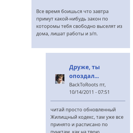
Братва
рулит.
Все время боишься что завтра
від
примут какой-нибудь закон по
Владимир
которомы тебя свободно выселят из
Иванович
дома, лишат работы и з/п.
Друже, ты
опоздал...
BackToRoots
пт,
10/14/2011 - 07:51
У
відповідь
читай просто обновленный
до
Жилищный кодекс, там уже все
Вот
принято и расписано по
с
пунктам, как на твою