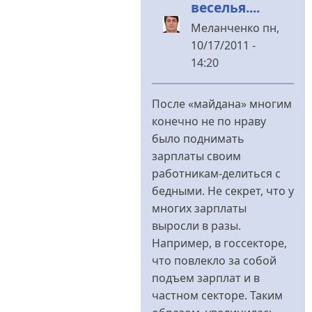
веселья....
Меланченко
пн,
10/17/2011 -
14:20
У
відповідь
После «майдана» многим
до
конечно не по нраву
Скучный
было поднимать
Вы,
зарплаты своим
батенька
работникам-делиться с
и
бедными. Не секрет, что у
однообразный.
многих зарплаты
від
выросли в разы.
Бурчун
Например, в госсекторе,
что повлекло за собой
подъем зарплат и в
частном секторе. Таким