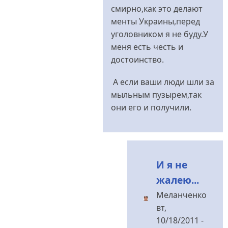
и
смирно,как это делают
однообразный.
менты Украины,перед
від
уголовником я не буду.У
Бурчун
меня есть честь и
достоинство.
А если ваши люди шли за
мыльным пузырем,так
они его и получили.
И я не
жалею...
Меланченко
вт,
10/18/2011 -