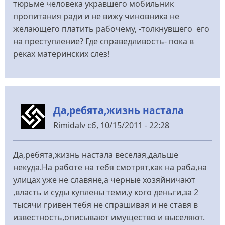
тюрьме человека укравшего мобильник
пропитания ради и не вижу чиновника не
желающего платить рабочему, -толкнувшего его
на преступление? Где справедливость- пока в
реках материнских слез!
Да,ребята,жизнь настала
Rimidalv
сб, 10/15/2011 - 22:28
Да,ребята,жизнь настала веселая,дальше
некуда.На работе на тебя смотрят,как на раба,на
улицах уже не славяне,а черные хозяйничают
,власть и суды куплены теми,у кого деньги,за 2
тысячи гривен тебя не спрашивая и не ставя в
известность,описывают имущество и выселяют.