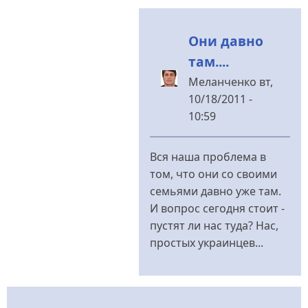
Они давно
там....
Меланченко
вт,
10/18/2011 -
10:59
У
відповідь
Вся наша проблема в
до
том, что они со своими
семьями давно уже там.
Я
И вопрос сегодня стоит -
не
пустят ли нас туда? Нас,
могу
простых украинцев...
поверить
в
то,
від