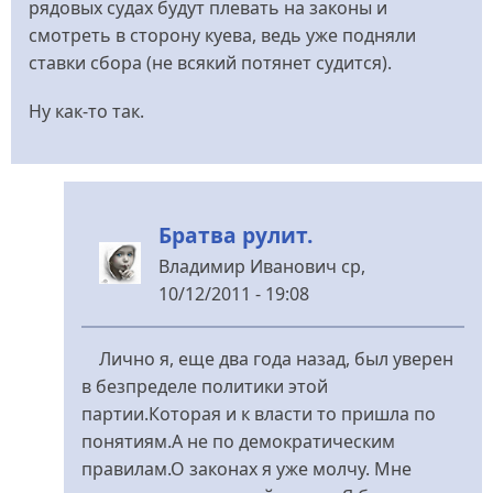
рядовых судах будут плевать на законы и
смотреть в сторону куева, ведь уже подняли
ставки сбора (не всякий потянет судится).
Ну как-то так.
Братва рулит.
Владимир Иванович
ср,
10/12/2011 - 19:08
У
відповідь
Лично я, еще два года назад, был уверен
до
в безпределе политики этой
Стопудово
партии.Которая и к власти то пришла по
від
понятиям.А не по демократическим
Бурчун
правилам.О законах я уже молчу. Мне