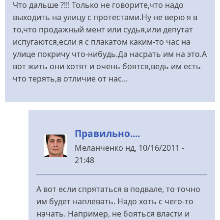
Что дальше ?!!! Только не говорите,что надо
выходить на улицу с протестами.Ну не верю я в
то,что продажный мент или судья,или депутат
испугаются,если я с плакатом каким-то час на
улице покричу что-нибудь.Да насрать им на это.А
вот жить они хотят и очень боятся,ведь им есть
что терять,в отличие от нас...
Правильно....
Меланченко
нд, 10/16/2011 -
21:48
У
відповідь
А вот если спрятаться в подвале, то точно
до
им будет наплевать. Надо хоть с чего-то
Да,ребята,жизнь
начать. Например, не бояться власти и