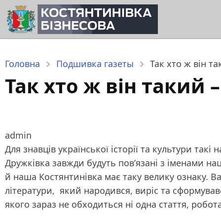
Перейти
до
основного
вмісту
Головна
Подшивка газеты
Так хто ж він т
Так хто ж він такий
admin
Для знавців української історії та культури такі
Дружківка завжди будуть пов’язані з іменами нац
й наша Костянтинівка має таку велику ознаку. В
літератури, який народився, виріс та сформував
якого зараз не обходиться ні одна стаття, робо