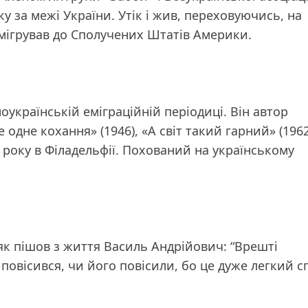
 за межі України. Утік і жив, переховуючись, на
 емігрував до Сполучених Штатів Америки.
оукраїнській еміграційній періодиці. Він автор
 одне кохання» (1946), «А світ такий гарний» (1962
 року в Філадельфії. Похований на українському
 як пішов з життя Василь Андрійович: “Врешті
м повісився, чи його повісили, бо це дуже легкий с