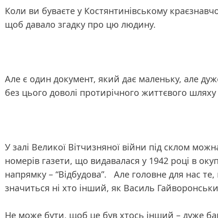
Коли ви буваєте у Костянтинівському краєзнавч
щоб давало згадку про цю людину.
Але є один документ, який дає маленьку, але дуж
без цього доволі протирічного життєвого шляху
У залі Великої Вітчизняної війни під склом можн
номерів газети, що видавалася у 1942 році в оку
напрямку – “Відбудова”. Але головне для нас те
значиться ні хто інший, як Василь Гайворонськи
Не може бути, щоб це був хтось інший – дуже баг