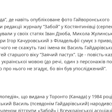
а”, де навіть опубліковане фото Гайворонського
редакції журналу “Забой” у Костянтинівці (серпе
ували у своїх статях Іван Дзюба, Микола Жулинсь
ри Ігор Качуровський з Філадельфії сумує з приво
нічого не скажуть такі імена як Василь Гайдарівсь
тей старшого віку “Заячий пастух”. Це - повість-ка
української мовою (до речі, один з персонажів по
о про нього не згадує, бо він був упосліджений”.
педія», що видана у Торонто (Канада) у 1984 році
ський Василь (псевдонім Гайдарівський) народивс
 членом літгрупи «Забой» і Всеукраїнської асоціаці