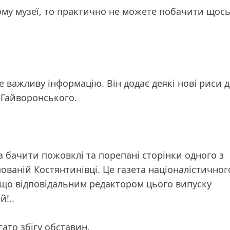
ому музеї, то практично не можете побачити щось
е важливу інформацію. Він додає деякі нові риси д
 Гайворонського.
а бачити пожовклі та порепані сторінки одного з
пованій Костянтинівці. Це газета націоналістичног
, що відповідальним редактором цього випуску
й!..
ато збігу обставин.