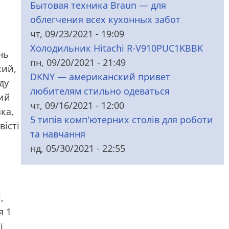
Бытовая техника Braun — для
облегчения всех кухонных забот
чт, 09/23/2021 - 19:09
Холодильник Hitachi R-V910PUC1KBBK
нь
пн, 09/20/2021 - 21:49
кий,
DKNY — американский привет
ду
любителям стильно одеваться
кий
чт, 09/16/2021 - 12:00
зка,
5 типів комп'ютерних столів для роботи
вісті
та навчання
нд, 05/30/2021 - 22:55
,
я 1
ї