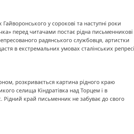
х Гайворонського у сорокові та наступні роки
ачка» перед читачами постає рідна письменникові
репресованого радянського службовця, артистки
щастя в екстремальних умовах сталінських репрес
рдоном, розкривається картина рідного краю
кого селища Кіндратівка над Торцем і в
с. Рідний край письменник не забуває до свого