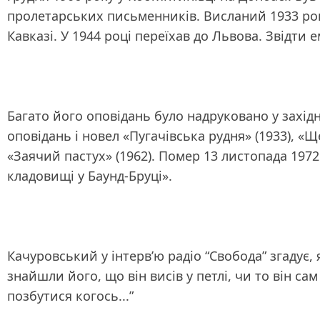
пролетарських письменників. Висланий 1933 року
Кавказі. У 1944 році переїхав до Львова. Звідти
Багато його оповідань було надруковано у західн
оповідань і новел «Пугачівська рудня» (1933), «Ще
«Заячий пастух» (1962). Помер 13 листопада 1972
кладовищі у Баунд-Бруці».
Качуровський у інтерв’ю радіо “Свобода” згадує,
знайшли його, що він висів у петлі, чи то він са
позбутися когось...”