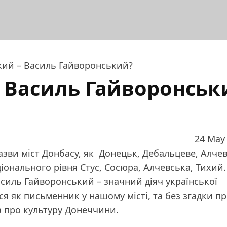
акий – Василь Гайворонський?
 – Василь Гайворонськ
24 May
 назви міст Донбасу, як Донецьк, Дебальцеве, Алчев
іонального рівня Стус, Сосюра, Алчевська, Тихий.
асиль Гайворонський – значний діяч української
ся як письменник у нашому місті, та без згадки п
та про культуру Донеччини.