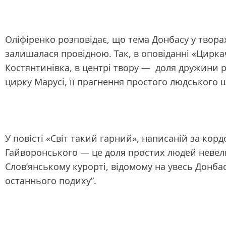
Оліфіренко розповідає, що тема Донбасу у твора
залишалася провідною. Так, в оповіданні «Цирк
Костянтинівка, в центрі твору — доля дружини 
цирку Марусі, її прагнення простого людського 
У повісті «Світ такий гарний», написаній за ко
Гайворонського — це доля простих людей невели
Слов’янському курорті, відомому на увесь Донба
останнього подиху”.