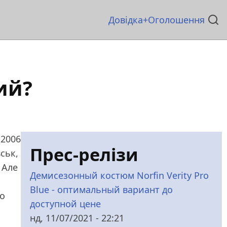
Основна
Довідка
Оголошення
навіґація
ий?
 2006
Прес-релізи
ськ,
 Але
Демисезонный костюм Norfin Verity Pro
Blue - оптимальный вариант до
ро
доступной цене
нд, 11/07/2021 - 22:21