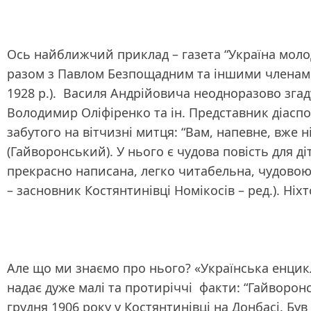
Ось найближчий приклад – газета “Україна молод
разом з Павлом Безпощадним та іншими членами 
1928 р.). Василя Андрійовича неодноразово згад
Володимир Оліфіренко та ін. Представник діаспо
забутого на вітчизні митця: “Вам, напевне, вже 
(Гайворонський). У нього є чудова повість для ді
прекрасно написана, легко читабельна, чудовою 
– засновник Костянтинівці Номікосів – ред.). Ніхт
Але що ми знаємо про нього? «Українська енцикло
надає дуже малі та протиріччі факти: “Гайворон
грудня 1906 року у Костянтинівці на Донбасі. Був