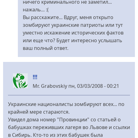
ничего криминального не заметил...
статьи
нажаль... :(
від
Вы расскажите... Вдруг, меня открыто
Виталий
зомбируют украинские патриоты или тут
Иванович
уместно искажение исторических фактов
(не
или еще что? Будет интересно услышать
перевірено)
ваш полный ответ.
!!!
Mr. Grabovskiy
пн, 03/03/2008 - 00:21
Украинские националисты зомбируют всех... по
крайней мере стараются.
Увидел дома номер "Провинции" со статьей о
бабушках переживших лагеря во Львове и ссылки
в Сибирь. Кто-то из этих бабушек была