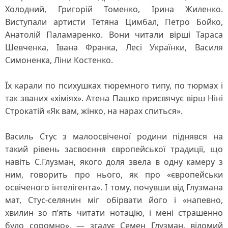
Холодний, Григорій Томенко, Ірина Жиленко.
Виступали артисти Тетяна Цимбал, Петро Бойко,
Анатолій Паламаренко. Вони читали вірші Тараса
Шевченка, Івана Франка, Лесі Українки, Василя
Симоненка, Ліни Костенко.
Їх карали по психушках тюремного типу, по тюрмах і
так званих «хіміях». Атена Пашко присвячує вірш Ніні
Строкатій «Як вам, жінко, на нарах спиться».
Василь Стус з малоосвіченої родини піднявся на
такий рівень засвоєння європейської традиції, що
навіть С.Глузман, якого доля звела в одну камеру з
ним, говорить про нього, як про «європейськи
освіченого інтелігента». І тому, почувши від Глузмана
мат, Стус-селянин міг обірвати його і «напевно,
хвилин зо п’ять читати нотацію, і мені страшенно
було соромно», — згадує Семен Глузман, відомий