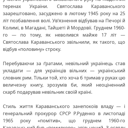
теренах України. Святослава Караванського
заарештовано, засуджено в лютому 1945 року на 25
літ позбавлення волі. Ув’язнення відбував на Печорі й
Колимі, в Магадані, Тайшеті й Мордовії. Груднем 1960-
го — по тому, як неволився майже 17 літ —
Святослава Караванського звільнили, як такого, що
відбув «половину» строку.
Перебуваючи за ґратами, невільний українець став
укладати — для українців вільних — український
словник рим. Тільки той, хто хоча б тримав у руках цю
величезну книгу, зрозумів би, який неоціненний
скарб подарував невільник своїй країні.
Стиль життя Караванського занепокоїв владу — і
генеральний прокурор СРСР Р.Руденко в листопаді
1965 року «помітив», що груднем 1960-го
Караванський був «помилково» звільнений. З огляду