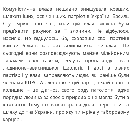
Комуністична влада нещадно знищувала кращих,
шляхетніших, освіченіших, патріотів України. Василь
Стус мріяв про час, коли цій владі можна бути
пред’явити рахунок за її злочини. Не відбулося,
Василю! Не відбулось, бо, сховавши свої партійні
квитки, більшість з них залишились при владі. Ще
сьогодні вони розповсюджують майже мільйонним
тиражем свої газети, ведуть пропаганду своєї
людиноненависницької ідеології. І досі в різних
партіях і у владі заправляють люди, які раніше були
членами КПРС. А членство в цій партії, нехай навіть і
колишнє, – це діагноз, свого роду патологія, адже
порядна людина за своєю природою не могла бути в
компартії. Тому так важко країна долає перепони на
шляху до тієї України, про яку ти мріяв у таборовому
карцері.