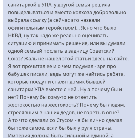
санитаркой в УПА, у другой семья решила
повыделываться и вместо колхоза добровольно
выбрала ссылку (а сейчас это назвали
офигительным геройством)... Ясно что было
НКВД, ну так надо же реально оценивать
ситуацию и принимать решения, или вы думали
одной семьей послать в задницу Советский
Союз? Жаль не нашел этой статьи здесь на сайте.
Я вот прочитал ее и о чем подумал - зря про
бабушек писали, ведь могут же найтись ребята,
которые поедут и спалят домик бывшей
санитарки УПА вместе с ней.. Ну а почему бы и
нет? Почему бы кому-то не ответить
жестокостью на жестокость? Почему бы людям,
стрелявшим в наших дедов, не гореть в огне?
А то что сделали со Стусом - я бы лично сделал
бы тоже самое, если бы был у руля страны.
Империя должна быть сильной и единой, а