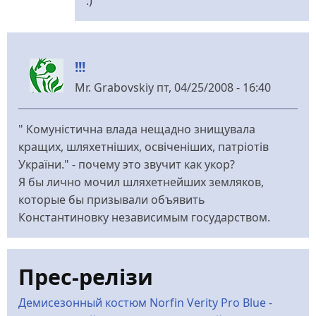
:)
Anonymous
(не
перевірено)
!!!
Mr. Grabovskiy
пт, 04/25/2008 - 16:40
" Комуністична влада нещадно знищувала
кращих, шляхетніших, освіченіших, патріотів
України." - почему это звучит как укор?
Я бы лично мочил шляхетнейших земляков,
которые бы призывали объявить
Константиновку независимым государством.
Прес-релізи
Демисезонный костюм Norfin Verity Pro Blue -