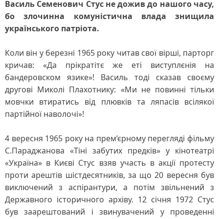
Василь Семенович Стус не дожив до нашого часу,
бо злочинна комуністична влада знищила
українського патріота.
Коли він у березні 1965 року читав свої вірші, парторг
кричав: «Да прікратітє же еті виступлєнія на
бандеровском язике»! Василь тоді сказав своєму
другові Миколі Плахотнику: «Ми не повинні тільки
мовчки втиратись від плювків та ляпасів всілякої
партійної наволочі»!
4 вересня 1965 року на прем’єрному перегляді фільму
С.Параджанова «Тіні забутих предків» у кінотеатрі
«Україна» в Києві Стус взяв участь в акції протесту
проти арештів шістдесятників, за що 20 вересня був
виключений з аспірантури, а потім звільнений з
Державного історичного архіву. 12 січня 1972 Стус
був заарештований і звинувачений у проведенні