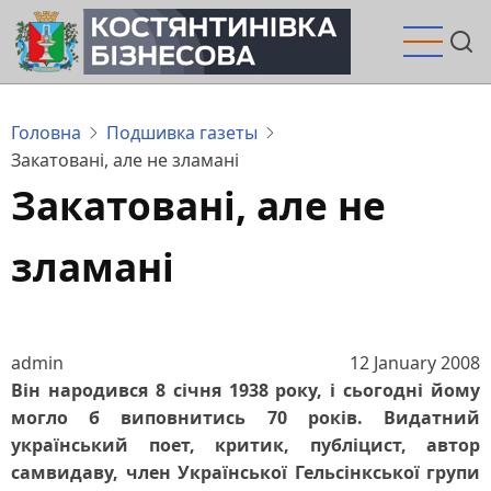
Перейти
до
основного
вмісту
Головна
Подшивка газеты
Закатовані, але не зламані
Закатовані, але не
зламані
admin
12 January 2008
Він народився 8 січня 1938 року, і сьогодні йому
могло б виповнитись 70 років. Видатний
український поет, критик, публіцист, автор
самвидаву, член Української Гельсінкської групи