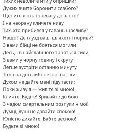
Тихих неволите йти у опришки?
Дужих вчите боронити слабого?
Щепите лють і зневагу до злого?
І на неорану кличете ниву
Тих, хто прибився у гавань щасливу?
Нащо? Де глузд ваш, шляхетні пориви?
З вами бійці не бояться могили
Десь, і в найслабшого трояться сили,
З вами у чорну годину і скруту
Легше зустріти останню минуту.
Тож і на дні глибочезної пастки
Духом не дайте мені підупасти:
Поки живу я — живіте зі мною!
Кличте! Будіте! Зривайте до бою
З чадом смертельним розпуки німої!
Думці, душі не давайте спокою!
Юністю дихайте! Вабте весною!
Будьте зі мною!