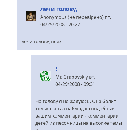
лечи голову,
Anonymous (не перевірено)
пт,
04/25/2008 - 20:27
У
відповідь
лечи голову, псих
до
!!!
від
!
Mr.
Grabovskiy
Mr. Grabovskiy
вт,
04/29/2008 - 09:31
У
відповідь
На голову я не жалуюсь. Она болит
до
только когда наблюдаю подобные
лечи
вашим комментарии - комментарии
голову,
детей из песочницы на высокие темы
від