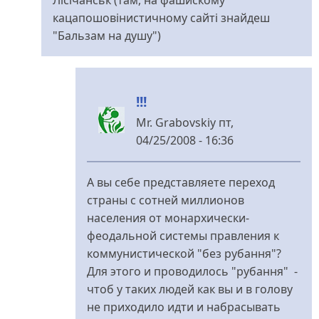
кацапошовінистичному сайті знайдеш
"Бальзам на душу")
!!!
Mr. Grabovskiy
пт,
04/25/2008 - 16:36
У
відповідь
А вы себе представляете переход
до
страны с сотней миллионов
Якщо
населения от монархически-
людина
феодальной системы правления к
від
коммунистической "без рубання"?
Anonymous
Для этого и проводилось "рубання" -
(не
чтоб у таких людей как вы и в голову
перевірено)
не приходило идти и набрасывать