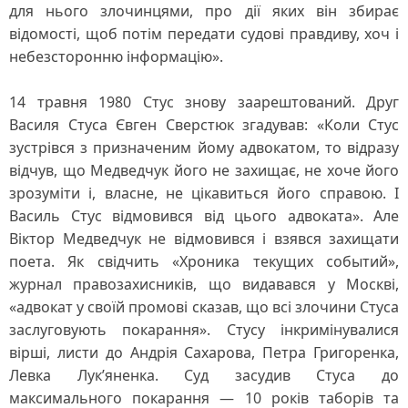
для нього злочинцями, про дії яких він збирає
відомості, щоб потім передати судові правдиву, хоч і
небезсторонню інформацію».
14 травня 1980 Стус знову заарештований. Друг
Василя Стуса Євген Сверстюк згадував: «Коли Стус
зустрівся з призначеним йому адвокатом, то відразу
відчув, що Медведчук його не захищає, не хоче його
зрозуміти і, власне, не цікавиться його справою. І
Василь Стус відмовився від цього адвоката». Але
Віктор Медведчук не відмовився і взявся захищати
поета. Як свідчить «Хроника текущих событий»,
журнал правозахисників, що видавався у Москві,
«адвокат у своїй промові сказав, що всі злочини Стуса
заслуговують покарання». Стусу інкримінувалися
вірші, листи до Андрія Сахарова, Петра Григоренка,
Левка Лук’яненка. Суд засудив Стуса до
максимального покарання — 10 років таборів та