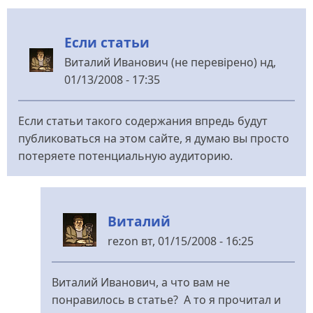
Если статьи
Виталий Иванович (не перевірено)
нд,
01/13/2008 - 17:35
Если статьи такого содержания впредь будут
публиковаться на этом сайте, я думаю вы просто
потеряете потенциальную аудиторию.
Виталий
rezon
вт, 01/15/2008 - 16:25
У
відповідь
Виталий Иванович, а что вам не
до
понравилось в статье? А то я прочитал и
Если