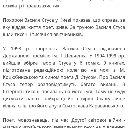
психіатр і правозахисник.
Похорон Василя Стуса у Києві показав, що справа, за
яку віддав життя поет, живе. За труною Василя Стуса
ішли тисячі і тисячі співвітчизників.
У 1993 р. творчість Василя Стуса відзначена
Державною премією ім. Т.Шевченка. У 1994-1999 рр.
вийшла збірка творів Стуса у 6 томах, 9 книгах,
підготована редакційною колегією на чолі з М.
Коцюбинською та сином поета Д. Стусом. Про Василя
Стуса тепер розповідатимуть багато видань. В
Інтернеті тисячі посилань на його ім’я. Тому не буду
цитувати навіть найкращі його вірші. Скажу лише
кілька слів про його друга Святослава Караванського.
Поет, мовознавець, під час Другої світової війни -
учасник українського визвольного руху на південних