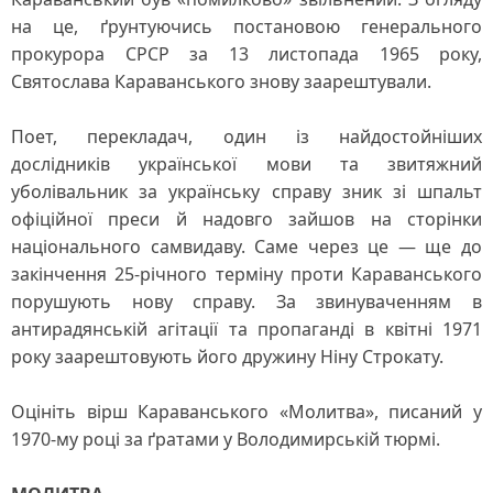
на це, ґрунтуючись постановою генерального
прокурора СРСР за 13 листопада 1965 року,
Святослава Караванського знову заарештували.
Поет, перекладач, один із найдостойніших
дослідників української мови та звитяжний
уболівальник за українську справу зник зі шпальт
офіційної преси й надовго зайшов на сторінки
національного самвидаву. Саме через це — ще до
закінчення 25-річного терміну проти Караванського
порушують нову справу. За звинуваченням в
антирадянській агітації та пропаганді в квітні 1971
року заарештовують його дружину Ніну Строкату.
Оцініть вірш Караванського «Молитва», писаний у
1970-му році за ґратами у Володимирській тюрмі.