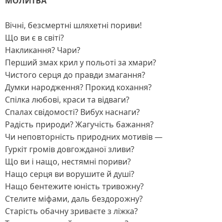
МОЛИТВА
Вічні, безсмертні шляхетні пориви!
Що ви є в світі?
Накликання? Чари?
Перший змах крил у польоті за хмари?
Чистого серця до правди змагання?
Думки народження? Прокид кохання?
Спілка любові, краси та відваги?
Спалах свідомості? Вибух наснаги?
Радість природи? Жагучість бажання?
Чи неповторність природних мотивів —
Гуркіт громів довгожданої зливи?
Що ви і нащо, нестямні пориви?
Нащо серця ви ворушите й душі?
Нащо бентежите юність тривожну?
Стелите міфами, даль бездорожну?
Старість обачну зриваєте з ліжка?