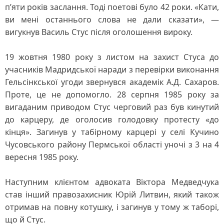
п’яти років заслання. Тоді поетові було 42 роки. «Кати,
ви мені останнього слова не дали сказати», —
вигукнув Василь Стус після оголошення вироку.
19 жовтня 1980 року з листом на захист Стуса до
учасників Мадридської наради з перевірки виконання
Гельсінкської угоди звернувся академік А.Д. Сахаров.
Проте, це не допомогло. 28 серпня 1985 року за
вигаданим приводом Стус черговий раз був кинутий
до карцеру, де оголосив голодовку протесту «до
кінця». Загинув у табірному карцері у селі Кучино
Чусовського району Пермської області уночі з 3 на 4
вересня 1985 року.
Наступним клієнтом адвоката Віктора Медведчука
став інший правозахисник Юрій Литвин, який також
отримав на повну котушку, і загинув у тому ж таборі,
що й Стус.