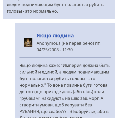
людям поднимающим бунт полагается рубить
головы - это нормально.
Якщо людина
Anonymous (не перевірено)
пт,
04/25/2008 - 11:30
У
відповідь
Якщо людина каже: "Империя должна быть
до
сильной и единой, а людям поднимающим
!!!
бунт полагается рубить головы - это
від
нормально." То вона повинна бути готова
Mr.
до того,що приходе день (або нічь) коли
Grabovskiy
"рубакам" накидують на шію зашморг. А
створити умови, щоб керувати без
РУБАННЯ, що слабо???!! В Бобруйськ, або в
Лісічанськ (там, на фашискому