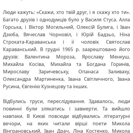
Люди кажуть: «Скажи, хто твій друг, і я скажу хто ти».
Багато друзів і однодумців було у Василя Стуса. Алла
Горська, і Віктор Могильний, Олексій Булига, і Іван
Дзюба, Вячеслав Чорновіл, і Юрій Бадзьо, Ніна
Строката-Караванська і її чоловік Святослав
Караванський. В грудні 1965 р. заарештовано його
друзів: Валентина Мороза, Ярославу Менкуш,
Михайла Косіва, Михайла та Богдана Горинів,
Мирославу Заричевську, Опанаса Заливаху,
Олександра Мартиненка, Івана Світличного, Івана
Русина, Євгенію Кузнецову та інших.
Відбулись труси, переслідування. Здавалось, люди
повинні були злякатись і завмерти. Та вийшло
навпаки. В Києві повсюди відбувались літературні
вечори, на яких читали вірші поети Микола
Вінграновський, Іван Драч, Ліна Костенко, Микола