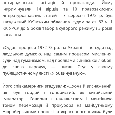
антирадянської агітації й пропаганди. Йому
інкримінували 14 віршів та 10 правозахисних
літературознавчих статей і 7 вересня 1972 р. був
засуджений Київським обласним судом за ст. 62 ч. 1
КК УРСР до 5 років таборів суворого режиму і 3 років
заслання.
«Судові процеси 1972-73 рр. на Україні — це суди над
людською думкою, над самим процесом мислення,
суди над гуманізмом, над проявами синівської любові
до свого народу», — писав Стус у своєму
публіцистичному листі «Я обвинувачую».
Його співкамерники згадували: «...хоча й виснажений,
він був гордий і гонористий, як китайський
імператор... Говорив з начальством і ментівнею
тоном переможця й прокурора на майбутньому
Нюрнберзькому процесі, а «краснопогонники» були