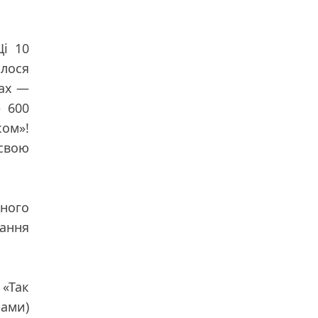
Ці 10
илося
ках —
 600
ком»!
 свою
дного
вання
 «Так
ками)