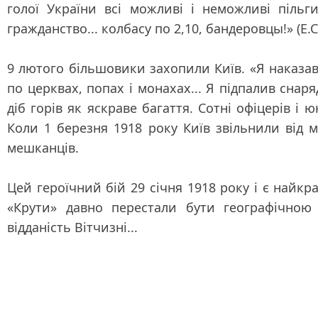
голої України всі можливі і неможливі пільг
гражданство... колбасу по 2,10, бандеровцы!» (Е.С
9 лютого більшовики захопили Київ. «Я наказа
по церквах, попах і монахах... Я підпалив снар
діб горів як яскраве багаття. Сотні офіцерів і
Коли 1 березня 1918 року Київ звільнили від
мешканців.
Цей героїчний бій 29 січня 1918 року і є най
«Крути» давно перестали бути географічно
відданість Вітчизні...