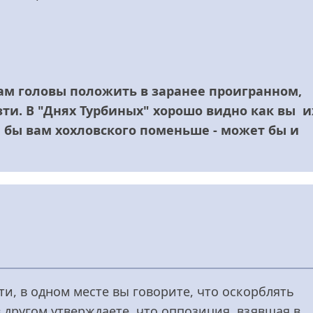
ам головы положить в заранее проигранном,
зти. В "Днях Турбиных" хорошо видно как вы и
 бы вам хохловского поменьше - может бы и
ти, в одном месте вы говорите, что оскорблять
 в другом утверждаете, что оппозиция, взявшая в