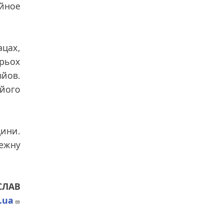
ойное
ацах,
трьох
вйов.
 його
щини.
ежну
СЛАВ
.ua