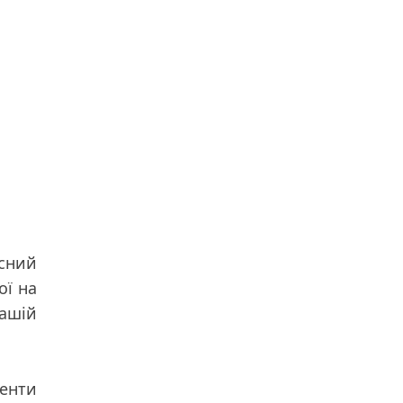
асний
ої на
ашій
денти