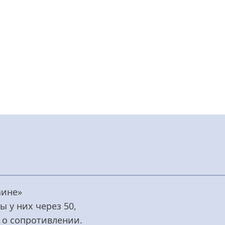
аине»
 у них через 50,
 о сопротивлении.