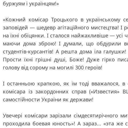
буржуям і українцям!»
«Кожний комісар Троцького в українському се
заповідей — шедевр агітаційного мистецтва! І р
на їхні обіцянки. І сталося найжахливіше — усі
маючи дома зброю! І думали, що обдурили в
студентів-курсантів! А решта дома їла галушки
Прости їхні грішні душі, Боже! Дуже гірко пи
голову від сорому на могилі 300 героїв!
І останньою крапкою, як їм тоді вважалося, 
комісара із закордонних справ («Известия» В
самостійности України як держави!
Увечері комісари зарізали сімдесятирічного м
проходила боевая юность»! А зараз... «эта же 