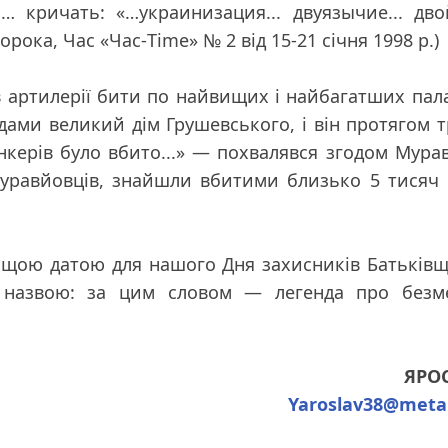
и… кричать: «…украинизация... двуязычие... дв
орока, Час «Час-Time» № 2 від 15-21 січня 1998 р.)
в артилерії бити по найвищих і найбагатших пал
ядами великий дім Грушевського, і він протягом 
 юнкерів було вбито...» — похвалявся згодом Мура
 муравйовців, знайшли вбитими близько 5 тисяч
кращою датою для нашого Дня захисників Батьків
ю назвою: за цим словом — легенда про безм
ЯРО
Yaroslav38@meta