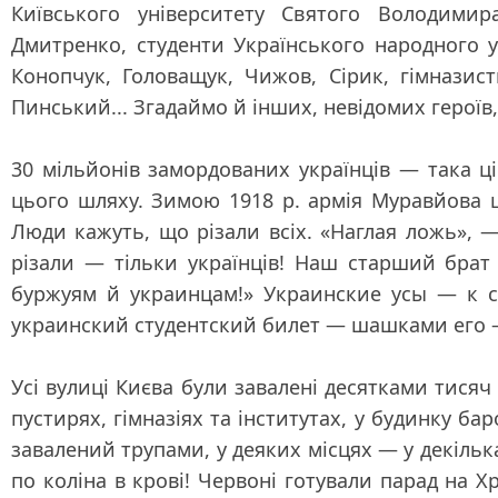
Київського університету Святого Володимир
Дмитренко, студенти Українського народного 
Конопчук, Головащук, Чижов, Сірик, гімназис
Пинський... Згадаймо й інших, невідомих героїв,
30 мільйонів замордованих українців — така 
цього шляху. Зимою 1918 р. армія Муравйова 
Люди кажуть, що різали всіх. «Наглая ложь», 
різали — тільки українців! Наш старший брат
буржуям й украинцам!» Украинские усы — к ст
украинский студентский билет — шашками его 
Усі вулиці Києва були завалені десятками тисяч
пустирях, гімназіях та інститутах, у будинку б
завалений трупами, у деяких місцях — у декілька 
по коліна в крові! Червоні готували парад на 