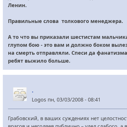
Ленин.
Правильные слова толкового менеджера.
А то что вы приказали шестистам мальчик
глупом бою - это вам и должно боком выле
на смерть отправляли. Спеси да фанатизма
ребят выжило больше.
.
Logos
пн, 03/03/2008 - 08:41
Грабовский, в ваших суждениях нет целостнос
врагов и негодяев публично – удел слабого, а