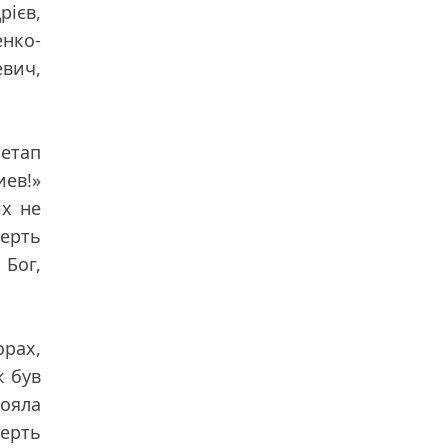
ієв,
енко-
евич,
 етап
иев!»
іх не
мерть
 Бог,
орах,
к був
тояла
мерть