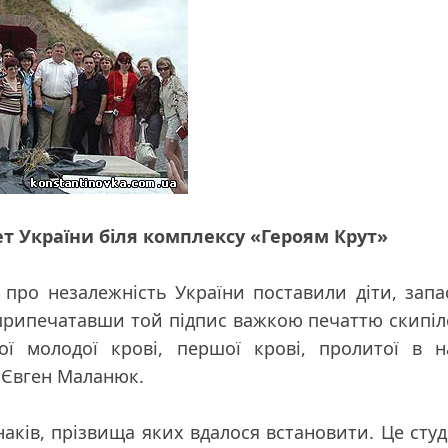
зет України біля комплексу «Героям Крут»
про незалежність України поставили діти, зап
, припечатавши той підпис важкою печаттю скипіл
ї молодої крові, першої крові, пролитої в н
т Євген Маланюк.
юнаків, прізвища яких вдалося встановити. Це сту