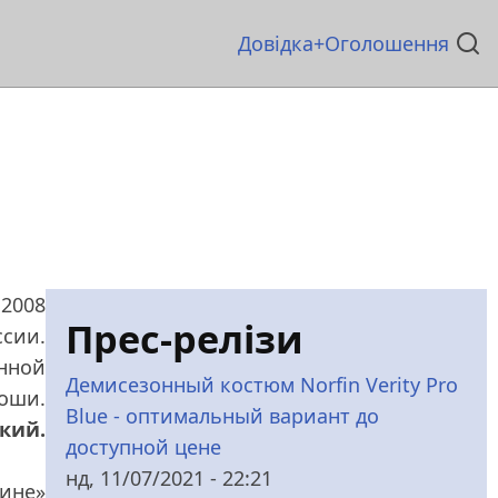
Основна
Довідка
Оголошення
навіґація
 2008
Прес-релізи
ссии.
енной
Демисезонный костюм Norfin Verity Pro
роши.
Blue - оптимальный вариант до
цкий.
доступной цене
нд, 11/07/2021 - 22:21
аине»