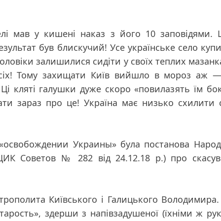
лі мав у кишені наказ з його 10 заповідями. 
езультат був блискучий! Усе українське село куп
 чоловіки залишилися сидіти у своїх теплих мазан
сіх! Тому захищати Київ вийшло в мороз аж —
! Ці кляті галушки дуже скоро «повилазять їм бо
сати зараз про це! Україна має низько схилити
в «освобождении Украины» була постанова Наро
ЦИК Советов № 282 від 24.12.18 р.) про скасу
итрополита Київського і Галицького Володимира.
старость», здерши з напівзадушеної (їхніми ж ру