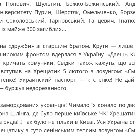
а Попович, Шульгин, Божко-Божинський, Андр
університету Пурин, Шерстяк, Омельченко, Борз
ти Соколовський, Тарновський, Ганцевич, Гнатк
 із майже 300 загиблих...
ціна «дружби» зі старшим братом. Крути — лише
широким фронтом вдерлася в Україну. «Даешь К
— кричать комуняки. Свідки також кажуть, що вс
 вступив на Хрещатик 5 лютого з лозунгом: «С
енке! Украинский паспорт — к стенке! Не дай
— буржуя недорезанного.
 замордованих українців! Чимало їх конало по дв
арона Шлінга, де було перше київське ЧК! Хрещати
рядів! І так було не тільки в Києві. Уся Україна с
Хрещатику з суто ленінським теплим лозунгом «С