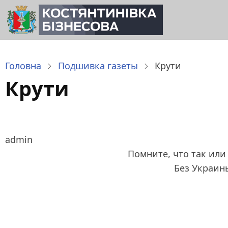
Перейти
до
основного
вмісту
Головна
Подшивка газеты
Крути
Крути
admin
Помните, что так или
Без Украин