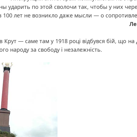
ы ударить по этой сволочи так, чтобы у них чере
з 100 лет не возникло даже мысли — о сопротивл
Ле
в Крут — саме там у 1918 році відбувся бій, що на 
го народу за свободу і незалежність.