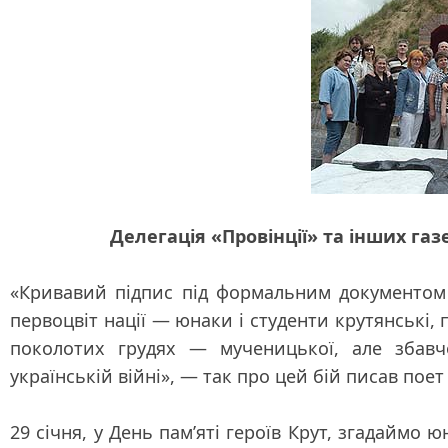
Делегація «Провінції» та інших га
«Кривавий підпис під формальним документом 
первоцвіт нації — юнаки і студенти крутянські
поколотих грудях — мученицької, але збавчо
українській війні», — так про цей бій писав пое
29 січня, у День пам’яті героїв Крут, згадаймо 