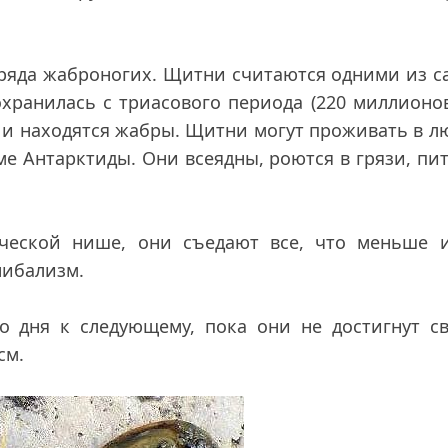
.
ряда жаброногих. Щитни считаются одними из 
хранилась с триасового периода (220 миллионо
ых и находятся жабры. Щитни могут проживать в 
оме Антарктиды. Они всеядны, роются в грязи, пи
еской нише, они съедают все, что меньше и
нибализм.
о дня к следующему, пока они не достигнут св
см.