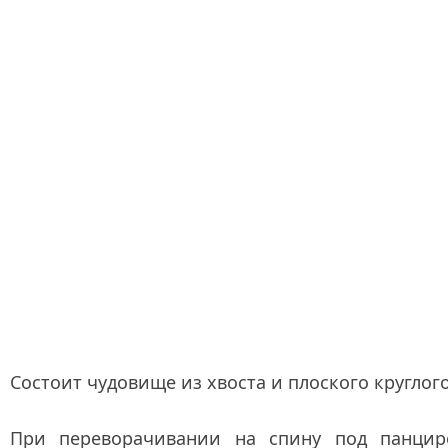
Состоит чудовище из хвоста и плоского круглог
При переворачивании на спину под панцир