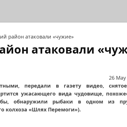
ий район атаковали «чужие»
айон атаковали «чу
26 May
тными, передали в газету видео, снято
ертится ужасающего вида чудовище, похоже
обы, обнаружили рыбаки в одном из пр
о колхоза «Шлях Перемоги»).