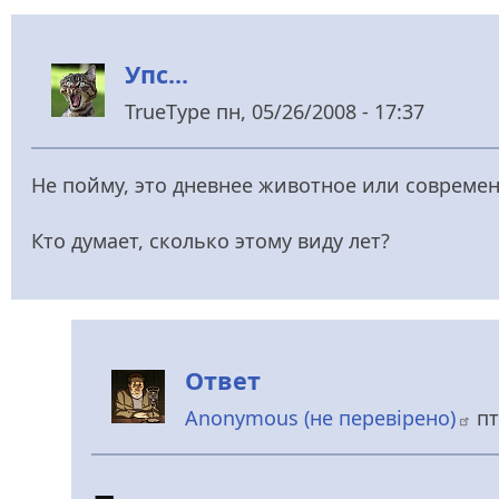
Упс...
TrueType
пн, 05/26/2008 - 17:37
Не пойму, это дневнее животное или совреме
Кто думает, сколько этому виду лет?
Ответ
Anonymous (не
перевірено)
пт
У
відповідь