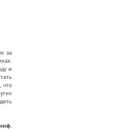
ю за
ках.
оду и
тать
, что
ругих
едить
 инф.