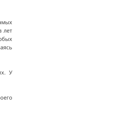
самых
в лет
любых
таясь
х. У
оего