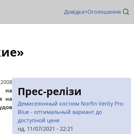
Основна
Довідка
Оголошення
навіґація
жие»
 2008
Прес-релізи
е на
е на
Демисезонный костюм Norfin Verity Pro
удов
Blue - оптимальный вариант до
доступной цене
нд, 11/07/2021 - 22:21