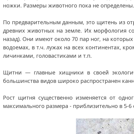
ножки. Размеры животного пока не определены
По предварительным данным, это щитень из от
древних животных на земле. Их морфология со
назад). Они имеют около 70 пар ног, на котор
водоемах, в т.ч. лужах на всех континентах, кр
личинками, головастиками и т.п.
Щитни — главные хищники в своей экологич
большинства видов широко распространен кан
Рост щитня существенно изменяется от одног
максимального размера - приблизительно в 5-6 