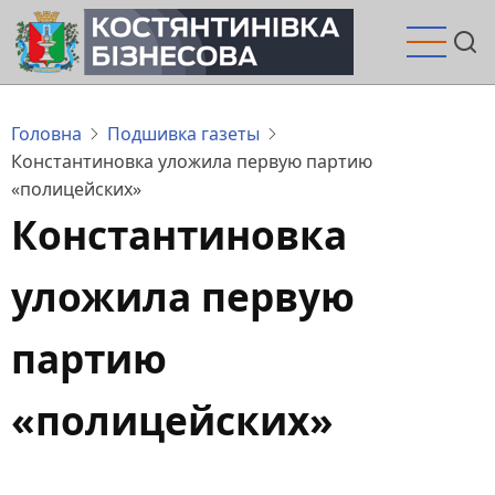
Перейти
до
основного
вмісту
Головна
Подшивка газеты
Константиновка уложила первую партию
«полицейских»
Константиновка
уложила первую
партию
«полицейских»