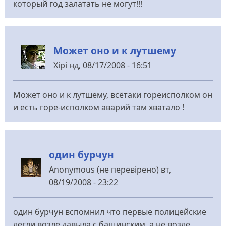
который год залатать не могут!!!
Может оно и к лутшему
Xipi
нд, 08/17/2008 - 16:51
Может оно и к лутшему, всётаки гореисполком он
и есть горе-исполком аварий там хватало !
один бурчун
Anonymous (не перевірено)
вт,
08/19/2008 - 23:22
один бурчун вспомнил что первые полицейские
легли возле давыда с бащинским а не возле