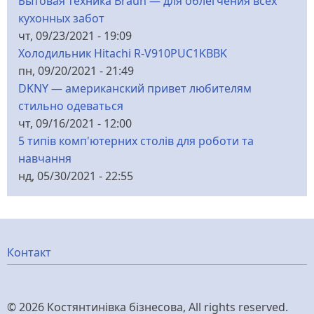
Бытовая техника Braun — для облегчения всех
кухонных забот
чт, 09/23/2021 - 19:09
Холодильник Hitachi R-V910PUC1KBBK
пн, 09/20/2021 - 21:49
DKNY — американский привет любителям
стильно одеваться
чт, 09/16/2021 - 12:00
5 типів комп'ютерних столів для роботи та
навчання
нд, 05/30/2021 - 22:55
Меню
Контакт
нижнього
© 2026 Костянтинівка бізнесова, All rights reserved.