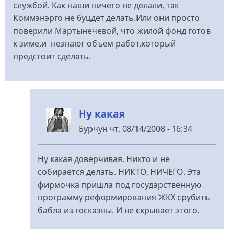
службой. Как наши ничего не делали, так
Коммэнэрго не буцдет делать.Или они просто
поверили Мартынечевой, что жилой фонд готов
к зиме,и незнают объем работ,который
предстоит сделать.
Ну какая
Бурчун
чт, 08/14/2008 - 16:34
У
відповідь
Ну какая доверчивая. Никто и не
до
собирается делать. НИКТО, НИЧЕГО. Эта
Как
фирмочка пришла под государственную
известно
программу реформирования ЖКХ срубить
в
бабла из госказны. И не скрывает этого.
3