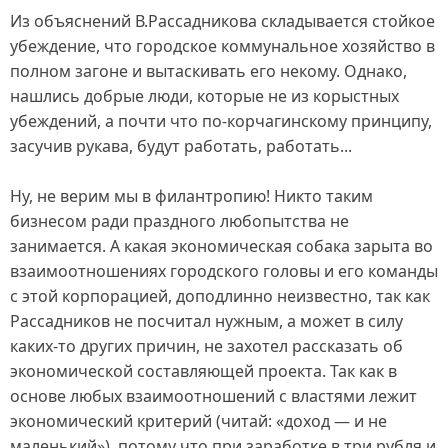
Из объяснений В.Рассад­никова складывается стойкое
убеждение, что городское коммунальное хозяйство в
полном загоне и вытаскивать его некому. Однако,
нашлись добрые люди, которые не из корыстных
убеждений, а почти что по-корчагинскому принципу,
засучив рукава, будут работать, работать...
Ну, не верим мы в филантропию! Никто таким
бизнесом ради праздного любопытства не
занимается. А какая экономическая собака зарыта во
взаимоотношениях городского головы и его команды
с этой корпорацией, доподлинно неизвестно, так как
Рассадников не посчитал нужным, а может в силу
каких-то других причин, не захотел рассказать об
экономической составляющей проекта. Так как в
основе любых взаимоотношений с властями лежит
экономический критерий (читай: «доход — и не
маленький»), потому что при заработке в три рубля и