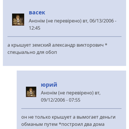
васек
Анонім (не перевірено)
вт, 06/13/2006 -
12:45
а крышует земский александр викторович *
спецыально для обоп
юрий
Анонім (не перевірено)
вт,
09/12/2006 - 07:55
У
відповідь
он не только крышует а вымогает деньги
до
обманым путем *построил два дома
васек