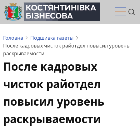
Перейти
до
основного
вмісту
Головна
Подшивка газеты
После кадровых чисток райотдел повысил уровень
раскрываемости
После кадровых
чисток райотдел
повысил уровень
раскрываемости