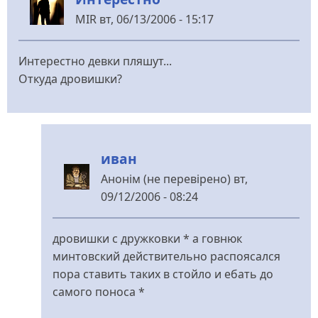
перевірено)
MIR
вт, 06/13/2006 - 15:17
Интерестно девки пляшут...
Откуда дровишки?
иван
Анонім (не перевірено)
вт,
09/12/2006 - 08:24
У
відповідь
дровишки с дружковки * а говнюк
до
минтовский действительно распоясался
Интерестно
пора ставить таких в стойло и ебать до
від
самого поноса *
MIR