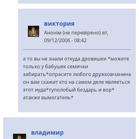
виктория
Анонім (не перевірено)
вт,
09/12/2006 - 08:42
У
відповідь
а то вы не знали откуда дровишки *можете
до
только у бабушек семички
Интерестно
забирать*опрасите любого дружковчанина
від
он вам скажит кто на самом деле являеться
MIR
этот иуда*туполобый бездарь и вор*
атакже вымогатель*
владимир