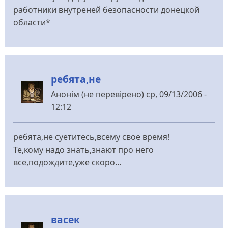
работники внутреней безопасности донецкой
области*
ребята,не
Анонім (не перевірено)
ср, 09/13/2006 -
12:12
ребята,не суетитесь,всему свое время!
Те,кому надо знать,знают про него
все,подождите,уже скоро...
васек