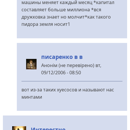
машины меняет каждый месяц *капитал
від
составляет больше миллиона *вся
Анонім
дружковка знает но молчит*как такого
(не
пидора земля носит1
перевірено)
писаренко в в
Анонім (не перевірено)
вт,
09/12/2006 - 08:50
У
відповідь
вот из-за таких хуесосов и называют нас
до
минтами
васек
від
Анонім
(не
Интерестно