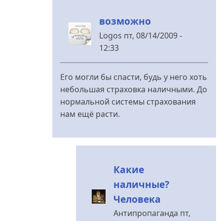
возможно
Logos
пт, 08/14/2009 -
12:33
У
відповідь
Его могли бы спасти, будь у него хоть
до
небольшая страховка наличными. До
Интересная
нормальной системы страхования
позиция.
нам ещё расти.
від
rezon
Какие
наличные?
Человека
Антипропаганда
пт,