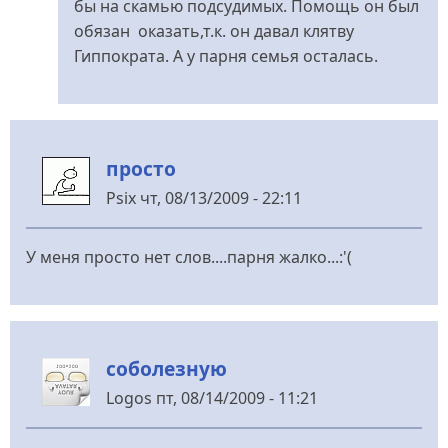
бы на скамью подсудимых. Помощь он был
подавайте
обязан оказать,т.к. он давал клятву
в
Гиппократа. А у парня семья осталась.
суд
и
как
можно
просто
быстрее...
від
Psix
чт, 08/13/2009 - 22:11
jan2000
У меня просто нет слов....парня жалко...:'(
соболезную
Logos
пт, 08/14/2009 - 11:21