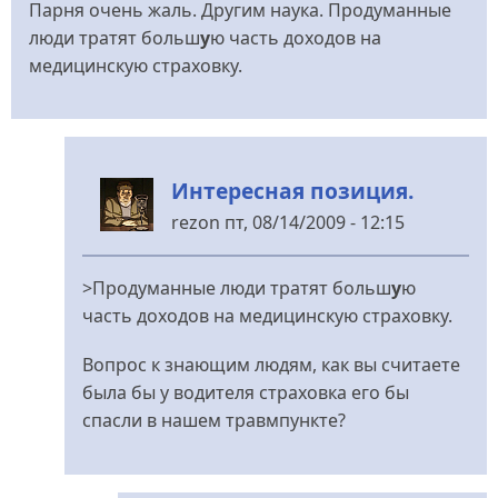
Парня очень жаль. Другим наука. Продуманные
люди тратят больш
у
ю часть доходов на
медицинскую страховку.
Интересная позиция.
rezon
пт, 08/14/2009 - 12:15
У
відповідь
>Продуманные люди тратят больш
у
ю
до
часть доходов на медицинскую страховку.
соболезную
від
Вопрос к знающим людям, как вы считаете
Logos
была бы у водителя страховка его бы
спасли в нашем травмпункте?