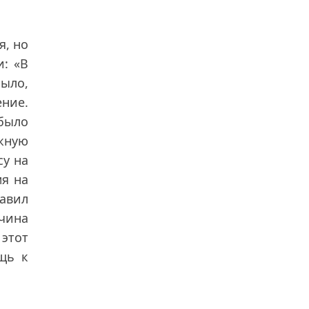
я, но
и: «В
было,
ние.
 было
ожную
су на
мя на
авил
чина
 этот
щь к