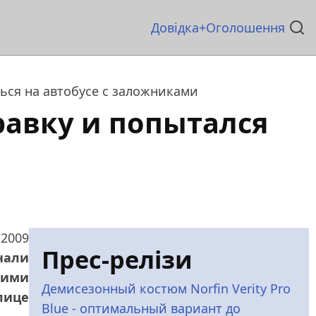
Основна
Довідка
Оголошення
навіґація
ься на автобусе с заложниками
авку и попытался
 2009
Прес-релізи
нали
мими
Демисезонный костюм Norfin Verity Pro
лице
Blue - оптимальный вариант до