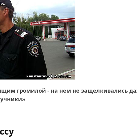
оящим громилой - на нем не защелкивались д
ручники»
ссу