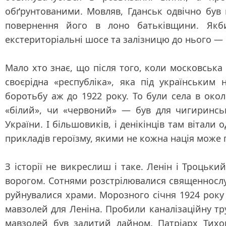
обґрунтованими. Мовляв, Гданськ одвічно був
повернення його в лоно батьківщини. Якб
екстериторіальні шосе та залізницю до нього — 
Мало хто знає, що після того, коли московська
своєрідна «республіка», яка під українським
боротьбу аж до 1922 року. То були села в ок
«білий», чи «червоний» — був для чигиринс
України. І більшовиків, і денікінців там вітал
прикладів героїзму, якими не кожна нація може 
З історії не викреслиш і таке. Ленін і Троцьк
ворогом. Сотнями розстрілювалися священнослуж
руйнувалися храми. Морозного січня 1924 року
мавзолей для Леніна. Пробили каналізаційну тру
мавзолей був залитий лайном. Патріарх Тихо