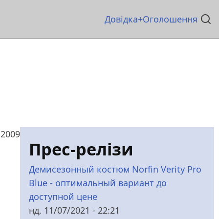
Основна
Довідка
Оголошення
навіґація
 2009
Прес-релізи
Демисезонный костюм Norfin Verity Pro
Blue - оптимальный вариант до
доступной цене
нд, 11/07/2021 - 22:21