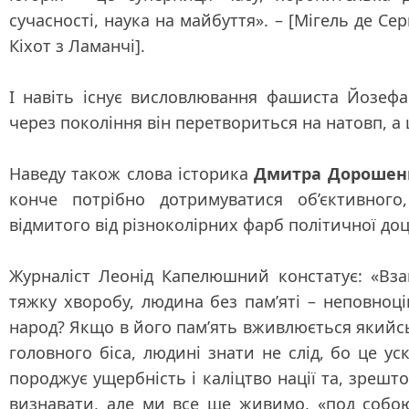
сучасності, наука на майбуття»
. – [Мігель де Се
Кіхот з Ламанчі].
І навіть існує висловлювання фашиста Йозеф
через покоління він перетвориться на натовп, 
Наведу також слова історика
Дмитра Дорошен
конче потрібно дотримуватися об’єктивного,
відмитого від різноколірних фарб політичної доц
Журналіст Леонід Капелюшний констатує:
«Вза
тяжку хворобу, людина без пам’яті – неповноці
народ? Якщо в його пам’ять вживлюється якийсь 
головного біса, людині знати не слід, бо це ус
породжує ущербність і каліцтво нації та, зрешт
визнавати, але ми все ще живимо, «под собою