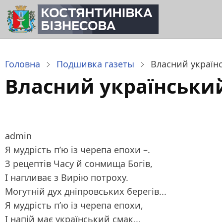
Перейти
до
основного
вмісту
Головна
Подшивка газеты
Власний українс
Власний український 
admin
Я мудрість п’ю із черепа епохи –.
З рецептів Часу й сонмища Богів,
І напливає з Вирію потроху.
Могутній дух дніпровських берегів...
Я мудрість п’ю із черепа епохи,
І напій має український смак...