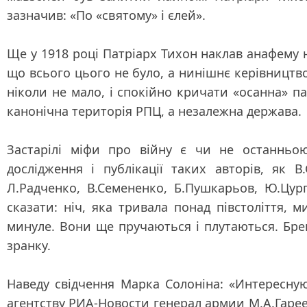
зазначив:
«По «святому» і єлей»
.
Ще у 1918 році Патріарх Тихон наклав анафему 
що всього цього не було, а нинішнє керівництв
ніколи не мало, і спокійно кричати «осанна» па
канонічна територія РПЦ, а незалежна держава.
Застарілі міфи про війну є чи не останньою
дослідження і публікації таких авторів, як В
Л.Радченко, В.Семененко, Б.Пушкарьов, Ю.Цур
сказати: ніч, яка тривала понад півстоліття, м
минуле. Вони ще пручаються і плутаються. Бре
зранку.
Наведу свідчення Марка Солоніна: «Интересн
агентству РИА-Новости генерал армии М.А.Гаре