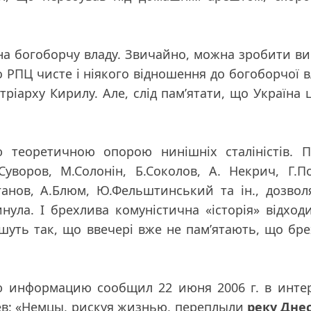
на богоборчу владу. Звичайно, можна зробити ви
о РПЦ чисте і ніякого відношення до богоборчої 
тріарху Кирилу. Але, слід пам’ятати, що Україна 
 теоретичною опорою нинішніх сталіністів. П
.Суворов, М.Солонін, Б.Соколов, А. Некрич, Г.П
ганов, А.Блюм, Ю.Фельштинський та ін., дозво
инула. І брехлива комуністична «історія» відход
шуть так, що ввечері вже не пам’ятають, що бр
ую информацию сообщил 22 июня 2006 г. в инте
ев:
«Немцы, рискуя жизнью, переплыли
реку Дне