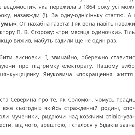
ие ведомости», яка пережила з 1864 року усі можл
оку, назавжди (!). За одну-однісіньку статтю. А
а умы»
. От нахабна газета! І як вона навіть наваж
ктору П. В. Єгорову: «три месяца одиночки». Тіл
 якщо вижив, мабуть садили ще не один раз.
обити висновки. І, звичайно, обережно ставити
овуючи про підтримку електорату. Нашому вибо
біцянку-цяцянку Януковича «покращення життя
ліста Северина про те, як Соломон, чомусь тради
 вже сьогодні»
якійсь стражденній родині, спо
коли мученики, ридаючи над козячим співіснува
ти, від чого, зрештою, і сталося у бідаків зазн