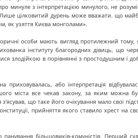
 про минуле з інтерпретацією минулого, не розум
 Лише цілковитий дурень може вважати. що май
м, як узяття Києва монголами»
.
історичні особи мають вигляд протилежний тому,
 вихованка інституту благородних дівиць, що чер
ися злодійкою в порівнянні з простодушним і д
на приховувалась, або інтерпретація відбувала
ого міста все чекав закону, за яким можна б
 з’ясував, що таке його очікування мало свої підс
Конституції, прийняття якого ставило хрест на св
 панування більшовиків-комуністів. Перший су