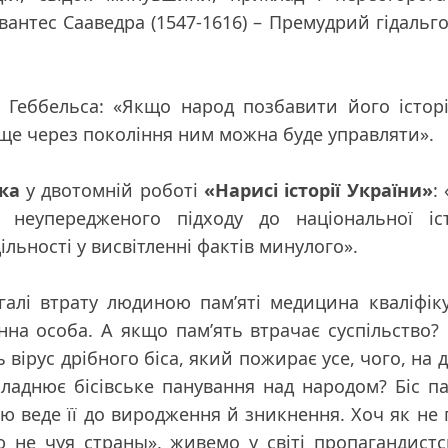
рвантес Сааведра (1547-1616) – Премудрий гідальг
а Геббельса:
«Якщо народ позбавити його історі
а ще через покоління ним можна буде управляти»
.
ка
у двотомній роботі
«Нарисі історії України»
:
 неупередженого підходу до національної істо
ільності у висвітленні фактів минулого»
.
галі втрату людиною пам’яті медицина кваліфік
нна особа. А якщо пам’ять втрачає суспільство?
вірус дрібного біса, який пожирає усе, чого, на 
кладнює бісівське панування над народом? Біс па
ою веде її до виродження й зникнення. Хоч як не 
 не чуя страны», живемо у світі пропагандист