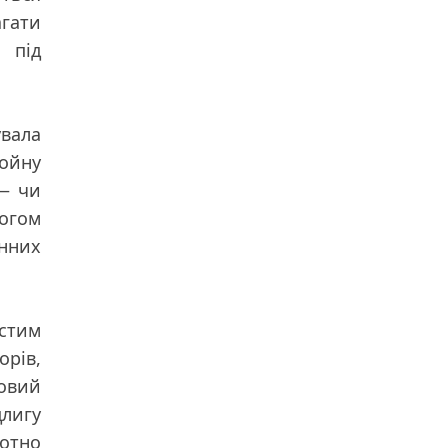
агати
 під
увала
ройну
 — чи
огом
енних
истим
орів,
совий
длигу
отно