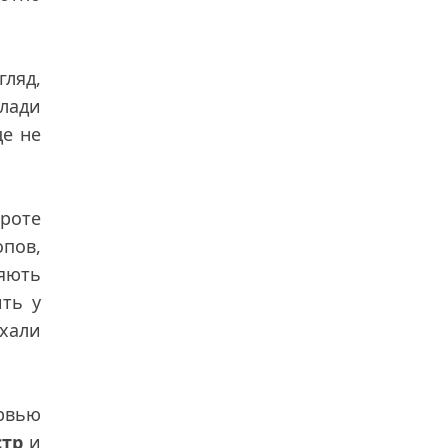
гляд,
влади
це не
роте
опов,
ляють
ить у
ехали
рвью
стр
и