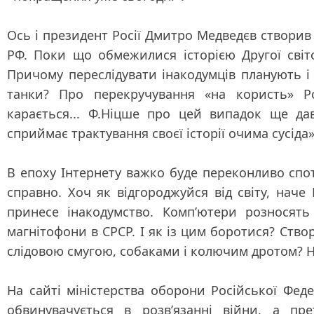
Ось і президент Росії Дмитро Медведєв створив 
РФ. Поки що обмежилися історією Другої світо
Причому переслідувати інакодумців планують і 
танки? Про перекручування «на користь» Рос
карається... Ф.Ніцше про цей випадок ще д
сприймає трактування своєї історії очима сусіда
В епоху Інтернету важко буде переконливо спот
справно. Хоч як відгороджуйся від світу, наче
принесе інакодумство. Комп’ютери розносять
магнітофони в СРСР. І як із цим боротися? Ств
слідовою смугою, собаками і колючим дротом? Н
На сайті міністерства оборони Російської Фед
обвинувачується в розв’язанні війни, а пре