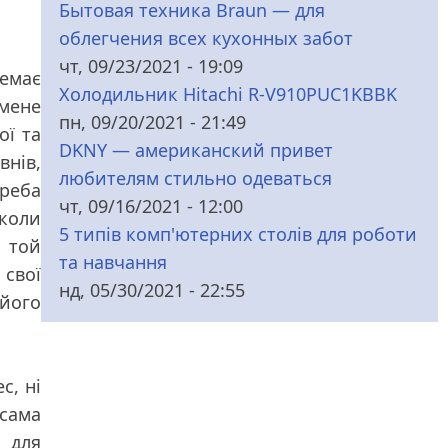
Бытовая техника Braun — для
облегчения всех кухонных забот
чт, 09/23/2021 - 19:09
емає
Холодильник Hitachi R-V910PUC1KBBK
 мене
пн, 09/20/2021 - 21:49
ої та
DKNY — американский привет
внів,
любителям стильно одеваться
Треба
чт, 09/16/2021 - 12:00
 коли
5 типів комп'ютерних столів для роботи
з той
та навчання
 свої
нд, 05/30/2021 - 22:55
його
с, ні
 сама
 для