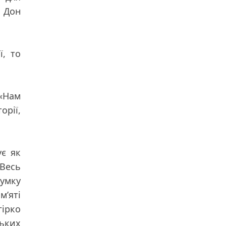
о Дон
ї, то
«Нам
рії,
ує як
 Весь
думку
м’яті
гірко
ських