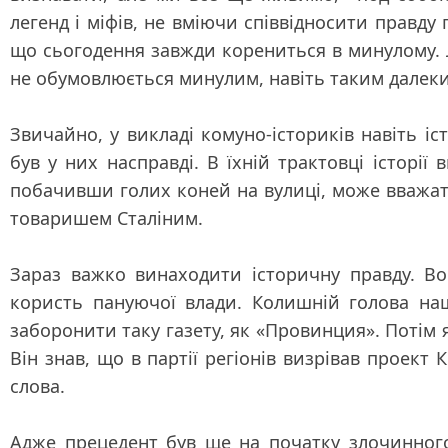
легенд і міфів, не вміючи співвідносити правду
що сьогодення завжди корениться в минулому.
не обумовлюється минулим, навіть таким далеки
Звичайно, у викладі комуно-істориків навіть 
був у них насправді. В їхній трактовці історії
побачивши голих коней на вулиці, може вважат
товаришем Сталіним.
Зараз важко винаходити історичну правду. Во
користь пануючої влади. Колишній голова наш
заборонити таку газету, як «Провинция». Потім я
Він знав, що в партії регіонів визрівав проект 
слова.
Адже прецедент був ще на початку злочинного