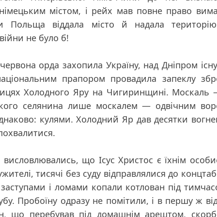
 німецьким містом, і рейх мав повне право вим
и Польща віддала місто й надала територію
війни не було б!
 червона орда захопила Україну, над Дніпром існ
 національним прапором провадила запеклу зб
олицях Холодного Яру на Чигиринщині. Москаль
ького селянина лише москалем — одвічним вор
и однаково: кулями. Холодний Яр дав десятки вогн
похвалитися.
ий висловлювались, що Ісус Христос є їхнім особ
ителі, тисячі без суду відправлялися до концтаб
 заступами і ломами копали котлован під тимча
бу. Пробоїну одразу не помітили, і в першу ж ві
н, що перебував під домашнім арештом, скорб