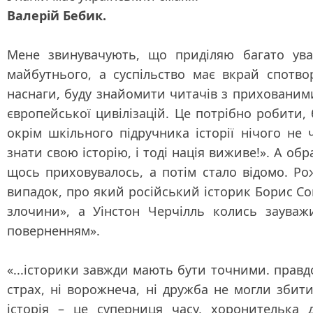
Валерій Бебик.
Мене звинувачують, що приділяю багато ува
майбутнього, а суспільство має вкрай спотво
наснаги, буду знайомити читачів з прихованими 
європейської цивілізацій. Це потрібно робити, 
окрім шкільного підручника історії нічого н
знати свою історію, і тоді нація виживе!»
. А об
щось приховувалось, а потім стало відомо. Рож
випадок, про який російський історик Борис Со
злочини»
, а Уінстон Черчілль колись заува
поверненням»
.
«...історики завжди мають бути точними. правд
страх, ні ворожнеча, ні дружба не могли збити ї
історія – це суперниця часу, хоронителька 