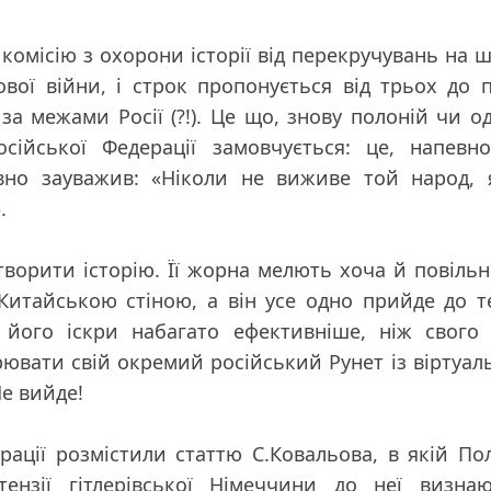
комісію з охорони історії від перекручувань на 
вої війни, і строк пропонується від трьох до п
за межами Росії (?!). Це що, знову полоній чи о
ійської Федерації замовчується: це, напевно
авно зауважив:
«Ніколи не виживе той народ, 
»
.
ворити історію. Її жорна мелють хоча й повільн
 Китайською стіною, а він усе одно прийде до т
 його іскри набагато ефективніше, ніж свого 
орювати свій окремий російський Рунет із віртуа
е вийде!
ерації розмістили статтю С.Ковальова, в якій П
тензії гітлерівської Німеччини до неї визнаю