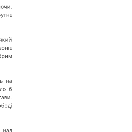
іючи,
бутнє
 який
воніє
обрим
сь на
уло б
тави.
ободі
д над