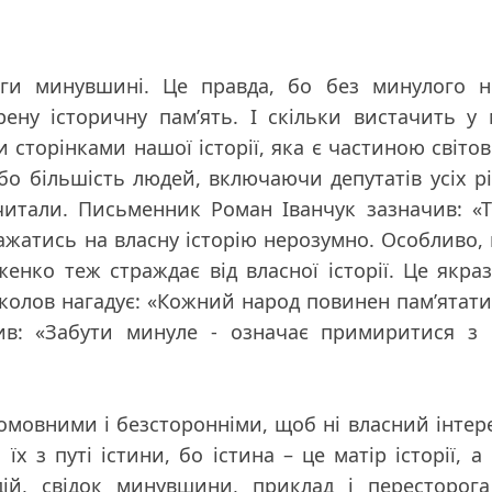
ги минувшині. Це правда, бо без минулого н
рену історичну пам’ять. І скільки вистачить у
сторінками нашої історії, яка є частиною світов
бо більшість людей, включаючи депутатів усіх рі
е читали. Письменник Роман Іванчук зазначив:
«
ражатись на власну історію нерозумно. Особливо,
енко теж страждає від власної історії. Це якра
колов нагадує:
«Кожний народ повинен пам’ятати
жив:
«Забути минуле - означає примиритися з 
омовними і безсторонніми, щоб ні власний інтере
х з путі істини, бо істина – це матір історії, а
дій, свідок минувшини, приклад і пересторога