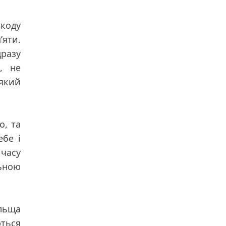
шкоду
’яти.
дразу
, не
який
о, та
ебе і
часу
льною
ольща
ться