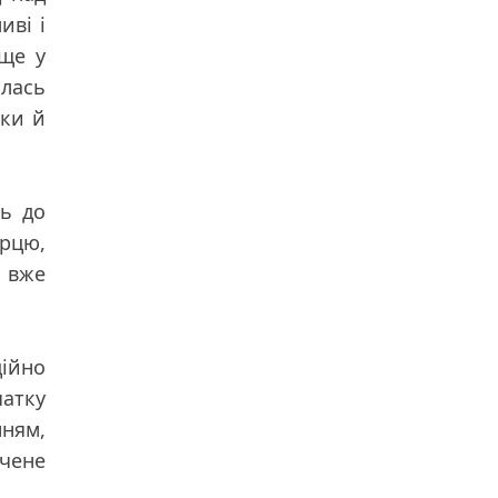
иві і
 ще у
илась
ьки й
сь до
рцю,
 вже
ційно
чатку
нням,
ачене