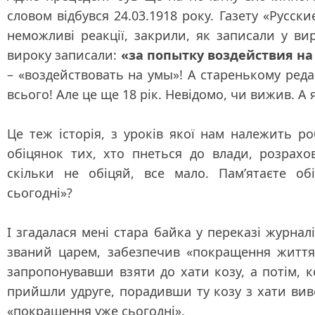
словом відбувся 24.03.1918 року. Газету «Русск
неможливі реакції, закрили, як записали у вир
вироку записали:
«за попытку воздействия н
– «воздействовать на умы»! А старенькому реда
всього! Але це ще 18 рік. Невідомо, чи вижив. А
Це теж історія, з уроків якої нам належить р
обіцянок тих, хто пнеться до влади, розрах
скільки не обіцяй, все мало. Пам’ятаєте о
сьогодні»?
І згадалася мені стара байка у переказі журна
званий царем, забезпечив
«покращення життя
запропонувавши взяти до хати козу, а потім, 
прийшли удруге, порадивши ту козу з хати вивес
«покращення уже сьогодні»
.