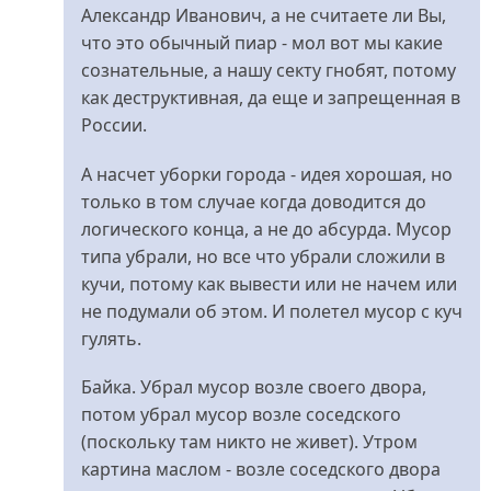
відповідь
Александр Иванович, а не считаете ли Вы,
до
что это обычный пиар - мол вот мы какие
Ждем..
сознательные, а нашу секту гнобят, потому
від
как деструктивная, да еще и запрещенная в
Меланченко
России.
А насчет уборки города - идея хорошая, но
только в том случае когда доводится до
логического конца, а не до абсурда. Мусор
типа убрали, но все что убрали сложили в
кучи, потому как вывести или не начем или
не подумали об этом. И полетел мусор с куч
гулять.
Байка. Убрал мусор возле своего двора,
потом убрал мусор возле соседского
(поскольку там никто не живет). Утром
картина маслом - возле соседского двора