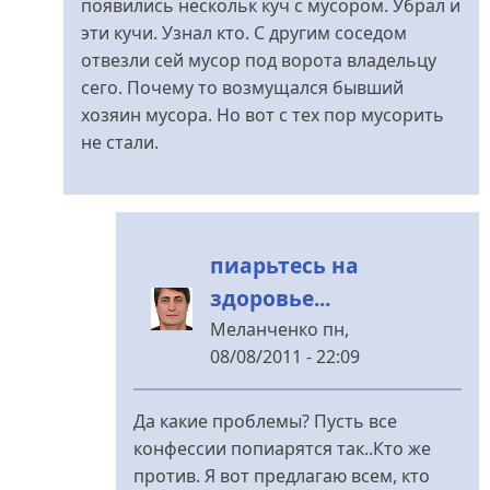
появились нескольк куч с мусором. Убрал и
эти кучи. Узнал кто. С другим соседом
отвезли сей мусор под ворота владельцу
сего. Почему то возмущался бывший
хозяин мусора. Но вот с тех пор мусорить
не стали.
пиарьтесь на
здоровье...
Меланченко
пн,
08/08/2011 - 22:09
У
відповідь
Да какие проблемы? Пусть все
до
конфессии попиарятся так..Кто же
Александр
против. Я вот предлагаю всем, кто