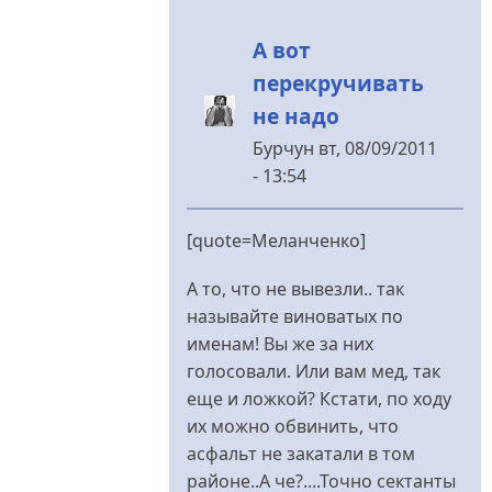
А вот
перекручивать
не надо
Бурчун
вт, 08/09/2011
- 13:54
У
відповідь
[quote=Меланченко]
до
пиарьтесь
А то, что не вывезли.. так
на
называйте виноватых по
здоровье...
именам! Вы же за них
від
голосовали. Или вам мед, так
Меланченко
еще и ложкой? Кстати, по ходу
их можно обвинить, что
асфальт не закатали в том
районе..А че?....Точно сектанты