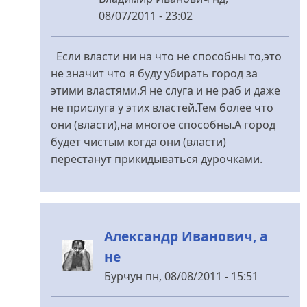
08/07/2011 - 23:02
У
відповідь
Если власти ни на что не способны то,это
до
не значит что я буду убирать город за
Ждем..
этими властями.Я не слуга и не раб и даже
від
не прислуга у этих властей.Тем более что
Меланченко
они (власти),на многое способны.А город
будет чистым когда они (власти)
перестанут прикидываться дурочками.
Александр Иванович, а
не
Бурчун
пн, 08/08/2011 - 15:51
У