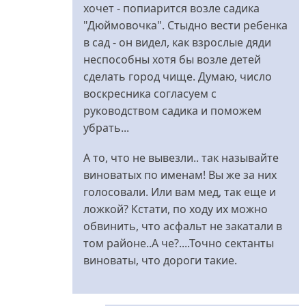
Иванович,
хочет - попиарится возле садика
а
"Дюймовочка". Стыдно вести ребенка
не
в сад - он видел, как взрослые дяди
від
неспособны хотя бы возле детей
Бурчун
сделать город чище. Думаю, число
воскресника согласуем с
руководством садика и поможем
убрать...
А то, что не вывезли.. так называйте
виноватых по именам! Вы же за них
голосовали. Или вам мед, так еще и
ложкой? Кстати, по ходу их можно
обвинить, что асфальт не закатали в
том районе..А че?....Точно сектанты
виноваты, что дороги такие.