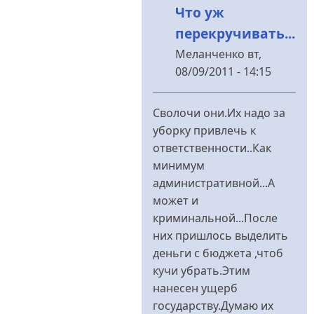
Что уж
перекручивать...
Меланченко
вт,
08/09/2011 - 14:15
У
відповідь
Сволочи они.Их надо за
до
уборку привлечь к
А
ответственности..Как
вот
минимум
перекручивать
административной...А
не
может и
надо
криминальной...После
від
них пришлось выделить
Бурчун
деньги с бюджета ,чтоб
кучи убрать.Этим
нанесен ущерб
государству.Думаю их