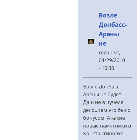
Возле
Донбасс-
Арены
не
rezon
чт,
04/29/2010
- 10:38
У
відповідь
Возле Донбасс-
до
Арены не будет...
будет
Да и не в чучеле
чучело
дело...там это было
и
бонусом. А какие
на
новые памятники в
Нашем
Константиновке,
танке