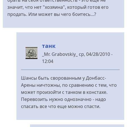
значит, что нет "хозяина", который готов его
продать. Или может вы чего боитесь...?
танк
_Mr. Grabovskiy_
ср, 04/28/2010 -
12:04
У
відповідь
Шансы быть сворованным у Донбасс-
до
Арены ничтожны, по сравнению с тем, что
Этот
может произойти с танком в констахе.
танк
Перевозить нужно однозначно - надо
-
спасать все что еще можно спасти.
наша
история!
Это