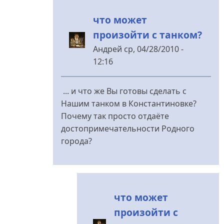
наша
что может
Память!!!
произойти с танком?
від
Андрей
Андрей
ср, 04/28/2010 -
12:16
У
відповідь
... и что же Вы готовы сделать с
до
Нашим танком в Константиновке?
танк
Почему так просто отдаёте
від
достопримечательности Родного
_Mr.
города?
Grabovskiy_
что может
произойти с