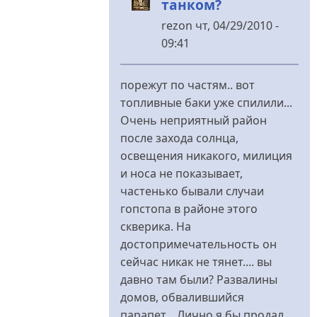
танком?
rezon
чт, 04/29/2010 -
09:41
У
відповідь
порежут по частям.. вот
до
топливные баки уже спилили...
что
Очень неприятный район
может
после захода солнца,
произойти
освещения никакого, милиция
с
и носа не показывает,
танком?
частенько бывали случаи
від
гопстопа в районе этого
Андрей
скверика. На
достопримечательность он
сейчас никак не тянет.... вы
давно там были? Развалины
домов, обвалившийся
парапет... Лично я бы продал