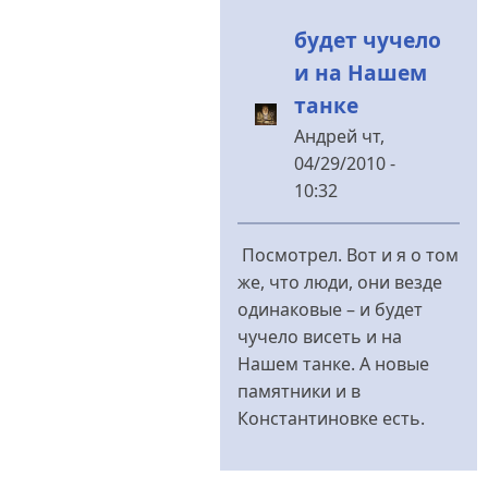
будет чучело
и на Нашем
танке
Андрей
чт,
04/29/2010 -
10:32
У
відповідь
Посмотрел. Вот и я о том
до
же, что люди, они везде
что
одинаковые – и будет
может
чучело висеть и на
произойти
Нашем танке. А новые
с
памятники и в
танком?
Константиновке есть.
від
rezon