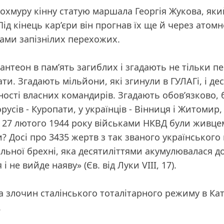
похмуру кінну статую маршала Георгія Жукова, як
 Під кінець кар’єри він прогнав їх ще й через атом
чами запізнілих перехожих.
антеон в пам’ять загиблих і згадають не тільки п
ти. Згадають мільйони, які згинули в ГУЛАГі, і де
ьності власних командирів. Згадають обов’язково, 
русів - Куропати, у українців - Вінниця і Житомир
 27 лютого 1944 року військами НКВД були живцем 
ли? Досі про 3435 жертв з так званого українськог
ільної брехні, яка десятиліттями акумулювалася д
 і не вийде наяву»
(Єв. від Луки VIII, 17).
 злочин сталінського тоталітарного режиму в Катин
.