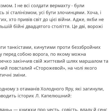
змом. І не всі солдати вермахту - були
ь зі сталінізмом, усі бути злочинцями. Хоча, і
х, хто привів світ до цієї війни. Адже, якби не
льшій бійні двадцятого століття. Це дві, ворожі
вати танкістами, кинутими проти беззбройних
чу перед собою ворога, по якому можна
Гречко закінчив свій життєвий шлях маршалом та
йний повсталий «Сторожевой», на чолі якого
тичні зміни.
одному з отаманів Холодного Яру, які загинули,
аводить історик Л. Капелюшний:
вань» — книжки про честь, совість, владу й сенс