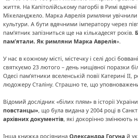
життя. На Капітолійському пагорбі в Римі вдячн
Мікеланджело. Марка Аврелія римляни увічнили
культури. А бути вдячними імператору через пів
пам’ятник запізниться ще на кількадесят років.
пам’ятали. Як римляни Марка Аврелія
».
У нас в кожному місті, містечку і селі досі бовва
святкуємо 23 лютого – день нищівної поразки бі
Одесі пам’ятники вселенській повії Катерині ІІ,
людожеру Сталіну. Страшно те, що уповноважени
Відомий дослідник «білих плям» в історії України
повстанцы»
, що була видана у 2004 році в Санк
архівних документів
, які докорінно змінюють 
Інша книжка росіянина
Олександра Гогуна
й ук