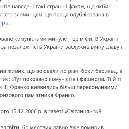
тів наведені такі страшні факти, що якби
, а хто злочинцем. Ця праця опублікована в
hp
.
оване комуністами минуле – це міфи. В Україні
за незалежність України заслужив вічну славу і
ирив живих, що воювали по різні боки барикад, а
апис:
«Тут поховано комуністів і фашистів. Ті й ті
ни Ф. Франко виявились більш переконливими
ронзового пам’ятника Франко.
о 15.12.2006 р. в газеті «Світлиця» №8:
 засвіти, бо мертвих давно вже помирив