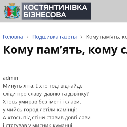
Перейти
до
основного
вмісту
Головна
Подшивка газеты
Кому пам’ять, к
Кому пам’ять, кому с
admin
Минуть літа. І хто тоді віднайде
сліди про славу, давню та дзвінку?
Хтось умирав без імені і слави,
у чийсь город летіли камінці!
А хтось під стіни ставив довгі лави
і стягував у мисник куманці.