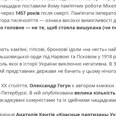
і нащадки поставили йому пам’ятник роботи Мікел
 через
1457 років
після смерті. Пам’ятати імперат
тора тисячоліття — ознака високої вимогливості д
Бо головне — не те, щоб стояла вишукана (чи п
ніють кам’яні, гіпсові, бронзові ідоли «на честь» н
льшовицької орди під Нарвою та Псковом у 1918 р
 роль якої в історії України виключно негативна. 
й представник держави не бачить у цьому нічого
 ХХ століття,
Олександр Гогун
є автором книжки
т-Петербурзі. В ній опублікована
велика кількіст
насаджувані комуністами та їх ідейними нащадками
раїнця
Анатолія Кентія
«Красные партизаны Ук