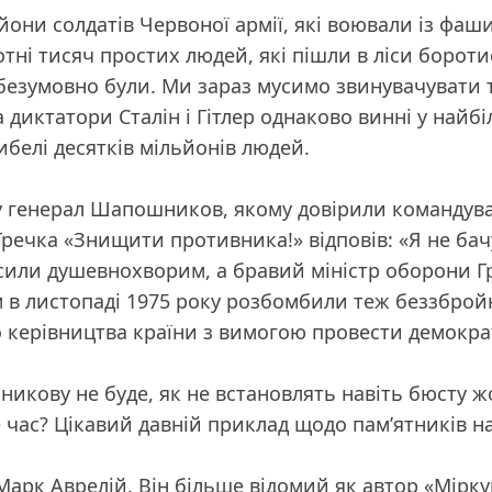
йони солдатів Червоної армії, які воювали із фаши
тні тисяч простих людей, які пішли в ліси боротис
і безумовно були. Ми зараз мусимо звинувачувати ти
ва диктатори Сталін і Гітлер однаково винні у найбі
гибелі десятків мільйонів людей.
ьку генерал Шапошников, якому довірили команду
 Гречка «Знищити противника!» відповів: «Я не ба
лосили душевнохворим, а бравий міністр оборони 
ом в листопаді 1975 року розбомбили теж беззбро
о керівництва країни з вимогою провести демокра
никову не буде, як не встановлять навіть бюсту ж
час? Цікавий давній приклад щодо пам’ятників н
Марк Аврелій. Він більше відомий як автор «Мірку