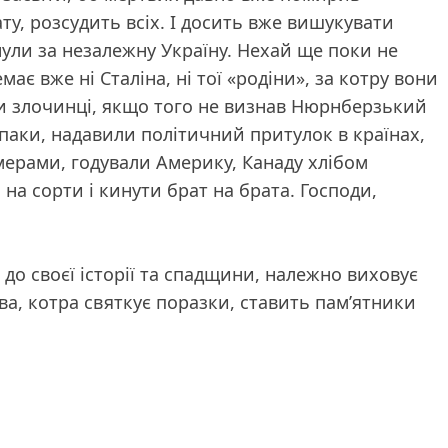
ту, розсудить всіх. І досить вже вишукувати
гинули за незалежну Україну. Нехай ще поки не
має вже ні Сталіна, ні тої «родіни», за котру вони
они злочинці, якщо того не визнав Нюрнберзький
впаки, надавили політичний притулок в країнах,
мерами, годували Америку, Канаду хлібом
 на сорти і кинути брат на брата. Господи,
до своєї історії та спадщини, належно виховує
ва, котра святкує поразки, ставить пам’ятники