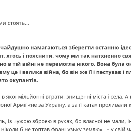
ами стоять…
ідчайдушно намагаються зберегти останню іде
ешт, хтось і пояснити, чому ми так натхненно 
о в тій війні не перемогла нікого. Вона була ок
у це і велика війна, бо він же її і пестував і
ято окупантів.
якої мільйонні втрати, знищенні міста і села. А н
ної Армії «не за Україну, а за її ката» проливали
ь, із чужою зброєю в руках, бо власної не мали, 
т ніколи б не топтав французьку землю»
, – у свій