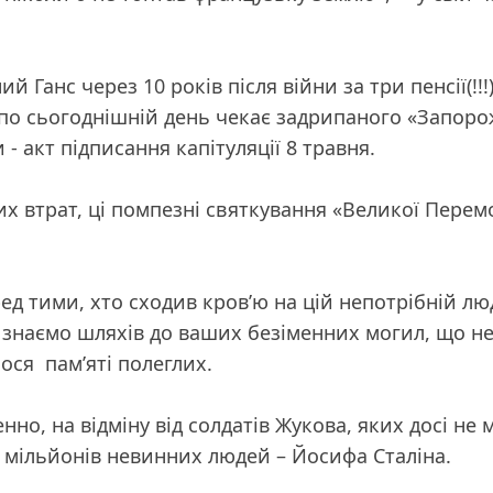
 Ганс через 10 років після війни за три пенсії(!!!
по сьогоднішній день чекає задрипаного «Запорожця
 акт підписання капітуляції 8 травня.
их втрат, ці помпезні святкування «Великої Перем
 тими, хто сходив кров’ю на цій непотрібній людям
знаємо шляхів до ваших безіменних могил, що не 
ося пам’яті полеглих.
енно, на відміну від солдатів Жукова, яких досі не
 мільйонів невинних людей – Йосифа Сталіна.