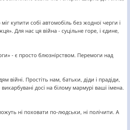
) міг купити собі автомобіль без жодної черги і
». Для нас ця війна - суцільне горе, і єдине,
оги» - є просто блюзнірством. Перемоги над
 війні. Простіть нам, батьки, діди і прадіди,
викарбувані досі на білому мармурі ваші імена.
 можуть ні поховати по-людськи, ні полічити. А