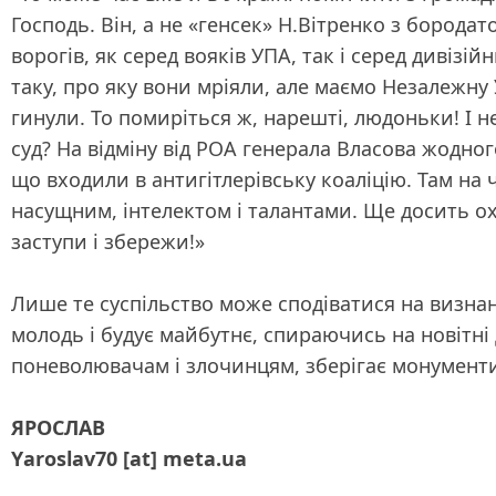
Господь. Він, а не «генсек» Н.Вітренко з бород
ворогів, як серед вояків УПА, так і серед дивізі
таку, про яку вони мріяли, але маємо Незалежну Ук
гинули. То помиріться ж, нарешті, людоньки! І 
суд? На відміну від РОА генерала Власова жодног
що входили в антигітлерівську коаліцію. Там на
насущним, інтелектом і талантами. Ще досить охоч
заступи і збережи!»
Лише те суспільство може сподіватися на визнан
молодь і будує майбутнє, спираючись на новітні
поневолювачам і злочинцям, зберігає монумент
ЯРОСЛАВ
Yаroslаv70 [at] mеtа.ua