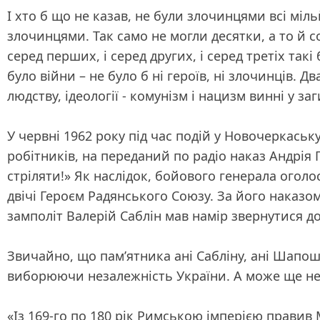
І хто б що не казав, не були злочинцями всі міль
злочинцями. Так само не могли десятки, а то й со
серед перших, і серед других, і серед третіх так
було війни – не було б ні героїв, ні злочинців. Д
людству, ідеології - комунізм і нацизм винні у за
У червні 1962 року під час подій у Новочеркас
робітників, на переданий по радіо наказ Андрія
стріляти!» Як наслідок, бойового генерала ого
двічі Героєм Радянського Союзу. За його наказ
замполіт Валерій Саблін мав намір звернутися д
Звичайно, що пам’ятника ані Сабліну, ані Шапош
виборюючи незалежність України. А може ще не 
«Із 169-го по 180 рік Римською імперією правив 