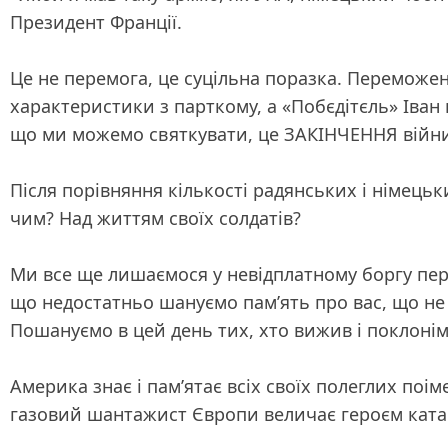
Президент Франції.
Це не перемога, це суцільна поразка. Переможений
характеристики з парткому, а «Побєдітєль» Іван 
що ми можемо святкувати, це ЗАКІНЧЕННЯ війни -
Після порівняння кількості радянських і німецьк
чим? Над життям своїх солдатів?
Ми все ще лишаємося у невідплатному боргу перед
що недостатньо шануємо пам’ять про вас, що не 
Пошануємо в цей день тих, хто вижив і поклонім
Америка знає і пам’ятає всіх своїх полеглих поім
газовий шантажист Європи величає героєм ката