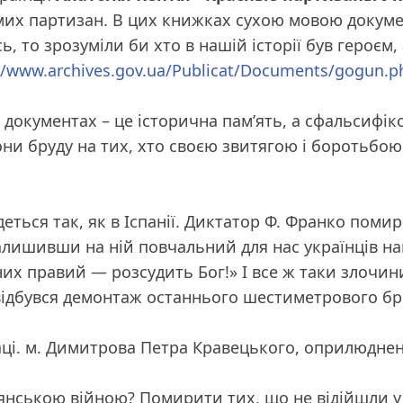
омих партизан. В цих книжках сухою мовою докумен
ь, то зрозуміли би хто в нашій історії був героєм
//www.archives.gov.ua/Publicat/Documents/gogun.p
в документах – це історична пам’ять, а сфальсифік
ни бруду на тих, хто своєю звитягою і боротьбою 
удеться так, як в Іспанії. Диктатор Ф. Франко пом
залишивши на ній повчальний для нас українців н
з них правий — розсудить Бог!»
І все ж таки злочи
ії відбувся демонтаж останнього шестиметрового б
ці. м. Димитрова Петра Кравецького, оприлюдненог
дянською війною? Помирити тих, що не відійшли у