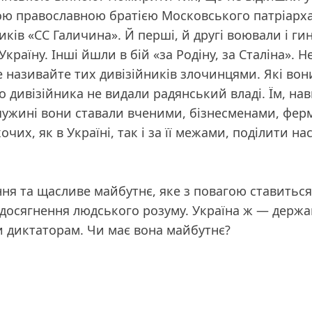
атою православною братією Московського патріарха
йників «СС Галичина». Й перші, й другі воювали і 
раїну. Інші йшли в бій «за Родіну, за Сталіна». Не
не називайте тих дивізійників злочинцями. Які в
о дивізійника не видали радянський владі. Їм, на
 чужині вони ставали вченими, бізнесменами, фер
их, як в Україні, так і за її межами, поділити нас
ня та щасливе майбутнє, яке з повагою ставиться 
 досягнення людського розуму. Україна ж — держа
и диктаторам. Чи має вона майбутнє?