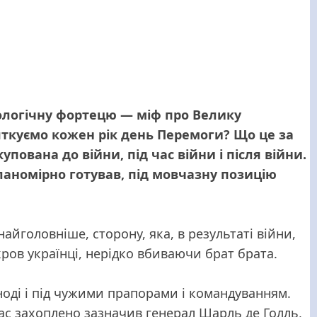
ологічну фортецю — міф про Велику
святкуємо кожен рік день Перемоги? Що це за
упована до війни, під час війни і після війни.
 планомірно готував, під мовчазну позицію
айголовніше, сторону, яка, в результаті війни,
 кров українці, нерідко вбиваючи брат брата.
іноді і під чужими прапорами і командуванням.
 час захоплено зазначив генерал Шарль де Голль,