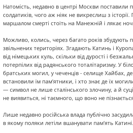
Натомість, недавно в центрі Москви поставили 
солдатиків, чого аж ніяк не викреслиш з історії.
маршалом смерті стоїть на Манежній і лякає но
Можливо, колись, через багато років збудують п
звільнених територіях. Згадають Катинь і Куропа
від німецьких куль, скільки від дурості і безжал
потерпілих від радянського тоталітаризму. У біло
братських могил, у чеченців - селище Хайбах, де
встановили їм пам’ятники, і хто знає де їх моги
— символ не лише сталінського злочину, а й суц
не виявиться, ні таємного, що воно не пізнається
Лише недавно російська влада публічно засудила
в якому поляки летіли вшанувати пам’ять Катині