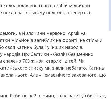
ий холоднокровно гнав на забій мільйони
не пекло на Тоцькому полігоні, а тепер ось
еремоги, а й злочини Червоної Армії на
сятки мільйонів загиблих на фронті, не стільки
бо своя Катинь була і у інших народів,
, у народів Прибалтики - безліч безіменних
спалено 700 жінок, старих і дітей. Чи
о катинського списку ми знали небагато. Катинь
овкола нього. Але
«Немає нічого захованого, що
і. Якби не цей злочин, то не загинув би літак,