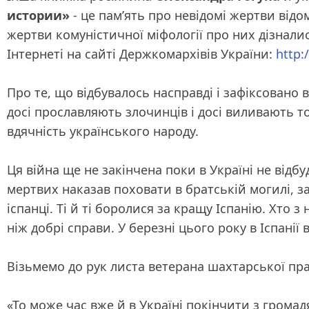
истории»
- це пам’ять про невідомі жертви від
жертви комуністичної міфології про них дізналис
Інтернеті на сайті Держкомархівів України:
http:
Про те, що відбувалось насправді і зафіксовано 
досі прославляють злочинців і досі виливають то
вдячність українського народу.
Ця війна ще не закінчена поки в Україні не відб
мертвих наказав поховати в братській могилі, 
іспанці. Ті й ті боролися за кращу Іспанію. Хто 
ніж добрі справи. У березні цього року в Іспан
Візьмемо до рук листа ветерана шахтарської пра
«То може час вже й в Україні покінчити з грома