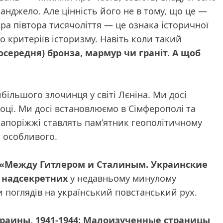
анджело. Але цінність його не в тому, що це —
ора півтора тисячоліття — це ознака історичної
о критеріїв історизму. Навіть коли такий
осередня) бронза, мармур чи граніт. А щоб
айбільшого злочинця у світі Лєніна. Ми досі
оці. Ми досі встановлюємо в Сімферополі та
В Запоріжжі ставлять пам’ятник геополітичному
 особливого.
«Между Гитлером и Сталиным. Украинские
ь надсекретних
у недавньому минулому
 поглядів на український повстанський рух.
раины, 1941-1944: Малоизученные страницы