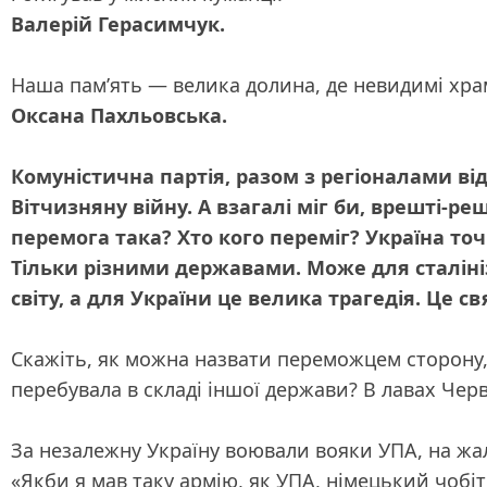
Валерій Герасимчук.
Наша пам’ять — велика долина, де невидимі хр
Оксана Пахльовська.
Комуністична партія, разом з регіоналами в
Вітчизняну війну. А взагалі міг би, врешті-р
перемога така? Хто кого переміг? Україна точн
Тільки різними державами. Може для сталінізм
світу, а для України це велика трагедія. Це св
Скажіть, як можна назвати переможцем сторону, в 
перебувала в складі іншої держави? В лавах Черво
За незалежну Україну воювали вояки УПА, на жал
«Якби я мав таку армію, як УПА, німецький чобі