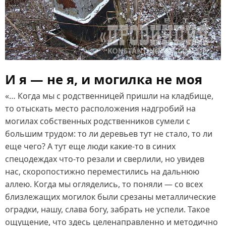
И я — не я, и могилка не моя
«… Когда мы с родственницей пришли на кладбище,
то отыскать место расположения надгробий на
могилах собственных родственников сумели с
большим трудом: то ли деревьев тут не стало, то ли
еще чего? А тут еще люди какие‑то в синих
спецодеждах что‑то резали и сверлили, но увидев
нас, скоропостижно переместились на дальнюю
аллею. Когда мы огляделись, то поняли — со всех
близлежащих могилок были срезаны металлические
оградки, нашу, слава богу, забрать не успели. Такое
ощущение, что здесь целенаправленно и методично