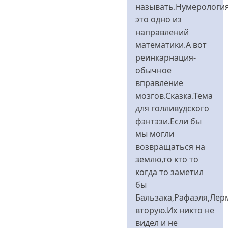
я
называть.Нумерологи
-
это одно из
сторонница
направлений
від
математики.А вот
Bitch
реинкарнация-
Girl
обычное
вправление
мозгов.Сказка.Тема
для голливудского
фэнтэзи.Если бы
мы могли
возвращаться на
землю,то кто то
когда то заметил
бы
Бальзака,Рафаэля,Лер
вторую.Их никто не
видел и не