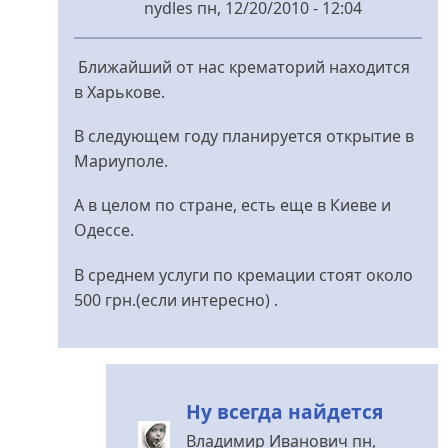
nydles
пн, 12/20/2010 - 12:04
У
відповідь
Ближайший от нас крематорий находится
до
в Харькове.
А
у
В следующем году планируется открытие в
нас
Мариуполе.
в
А в целом по стране, есть еще в Киеве и
городе
Одессе.
есть
від
В среднем услуги по кремации стоят около
Bitch
500 грн.(если интересно) .
Girl
Ну всегда найдется
Владимир Иванович
пн,