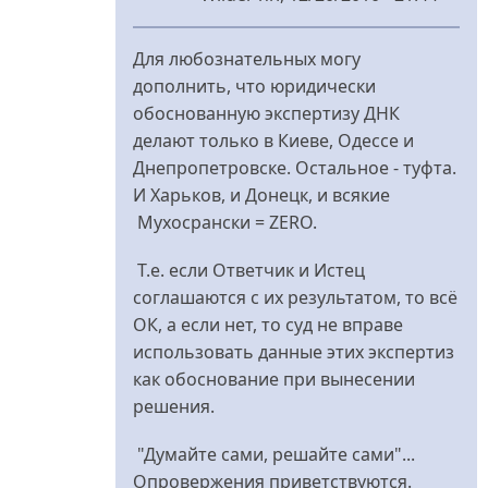
У
відповідь
Для любознательных могу
до
дополнить, что юридически
Ближайший
обоснованную экспертизу ДНК
от
делают только в Киеве, Одессе и
нас
Днепропетровске. Остальное - туфта.
крематорий
И Харьков, и Донецк, и всякие
від
Мухосрански = ZERO.
nydles
Т.е. если Ответчик и Истец
соглашаются с их результатом, то всё
ОК, а если нет, то суд не вправе
использовать данные этих экспертиз
как обоснование при вынесении
решения.
"Думайте сами, решайте сами"...
Опровержения приветствуются.