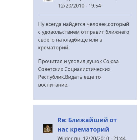
12/20/2010 - 19:54
У
відповідь
Ну всегда найдется человек,который
до
с удовольствием отправит ближнего
Ближайший
своего на кладбище или в
от
крематорий.
нас
крематорий
Прочитал и уловил душок Союза
від
Советских Социалистических
nydles
Республик.Видать еще то
воспитание.
Re: Ближайший от
нас крематорий
Wilder
пн, 12/20/2010 - 21:44