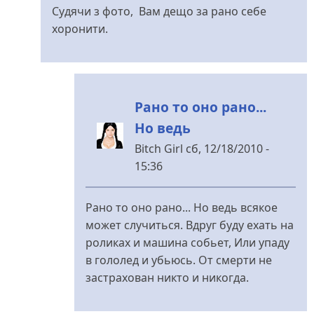
відповідь
Судячи з фото, Вам дещо за рано себе
до
хоронити.
А
у
нас
в
Рано то оно рано...
городе
Но ведь
есть
від
Bitch Girl
сб, 12/18/2010 -
Bitch
15:36
Girl
У
відповідь
Рано то оно рано... Но ведь всякое
до
может случиться. Вдруг буду ехать на
Навіщо...
роликах и машина собьет, Или упаду
від
в гололед и убьюсь. От смерти не
Томминокер
застрахован никто и никогда.