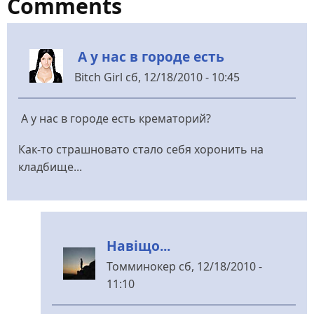
Comments
А у нас в городе есть
Bitch Girl
сб, 12/18/2010 - 10:45
А у нас в городе есть крематорий?
Как-то страшновато стало себя хоронить на
кладбище...
Навіщо...
Томминокер
сб, 12/18/2010 -
11:10
У