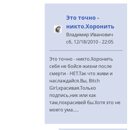
Это точно -
никто.Хоронить
Владимир Иванович
сб, 12/18/2010 - 22:05
У
відповідь
Это точно - никто.Хоронить
до
себя не бойся-жизни после
Рано
смерти - НЕТ.Так что живи и
то
наслаждайся.Вы, Bitch
оно
Girl,красивая.Только
рано...
подпись,ник или как
Но
там,покрасивей бы.Хотя это не
ведь
моего ума.....
від
Bitch
Girl