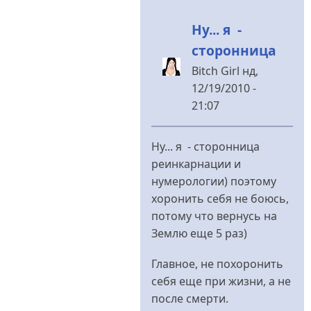
Ну... я -
сторонница
Bitch Girl
нд,
12/19/2010 -
21:07
У
відповідь
Ну... я - сторонница
до
реинкарнации и
Это
нумерологии) поэтому
точно
хоронить себя не боюсь,
-
потому что вернусь на
никто.Хоронить
Землю еще 5 раз)
від
Владимир
Главное, не похоронить
Иванович
себя еще при жизни, а не
после смерти.