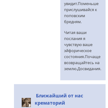
увидит.Поменьше
прислушивайся к
поповским
бредням.
Читая ваши
послания я
чувствую ваше
эйфорическое
состояния.Почаще
возвращайтесь на
землю.Досвидания.
Ближайший от нас
крематорий